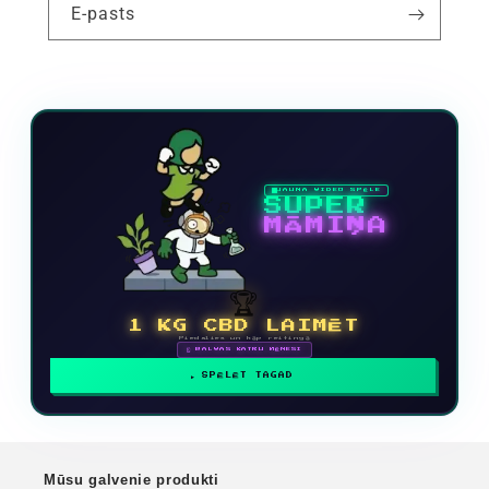
E-pasts
JAUNA VIDEO SPĒLE
SUPER
MĀMIŅA
🏆
1 KG CBD LAIMĒT
Piedalies un kāp reitingā
🗓 BALVAS KATRU MĒNESI
SPĒLĒT TAGAD
Mūsu galvenie produkti