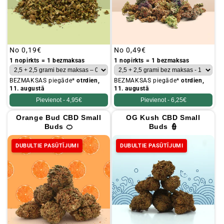
Parastā
No
0,19€
Parastā
No
0,49€
cena
cena
1 nopirkts = 1 bezmaksas
1 nopirkts = 1 bezmaksas
BEZMAKSAS piegāde*
otrdien,
BEZMAKSAS piegāde*
otrdien,
11. augustā
11. augustā
Pievienot -
4,95€
Pievienot -
6,25€
Orange Bud CBD Small
OG Kush CBD Small
Buds 🍊
Buds 👮
DUBULTIE PASŪTĪJUMI
DUBULTIE PASŪTĪJUMI