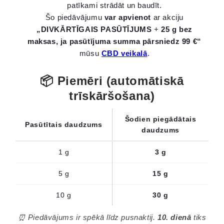
patīkami strādāt un baudīt.
Šo piedāvājumu
var apvienot
ar akciju
„DIVKĀRTĪGAIS PASŪTĪJUMS
+
25 g bez
maksas, ja pasūtījuma summa pārsniedz 99 €“
mūsu
CBD veikalā
.
📦 Piemēri (automātiskā
trīskāršošana)
Šodien piegādātais
Pasūtītais daudzums
daudzums
1 g
3 g
5 g
15 g
10 g
30 g
⏰ Piedāvājums ir spēkā līdz pusnaktij.
10. dienā
tiks