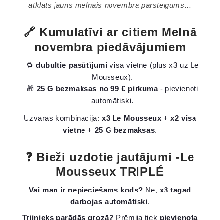
atklāts jauns melnais novembra pārsteigums...
🔗 Kumulatīvi ar citiem Melnā
novembra piedāvājumiem
🔁
dubultie pasūtījumi
visā vietnē (plus x3 uz Le
Mousseux).
🎁
25 G bezmaksas no 99 € pirkuma
- pievienoti
automātiski.
Uzvaras kombinācija:
x3 Le Mousseux
+
x2 visa
vietne
+
25 G bezmaksas
.
❓ Bieži uzdotie jautājumi -Le
Mousseux TRIPLÉ
Vai man ir nepieciešams kods?
Nē,
x3 tagad
darbojas automātiski
.
Trijnieks parādās grozā?
Prēmija tiek
pievienota