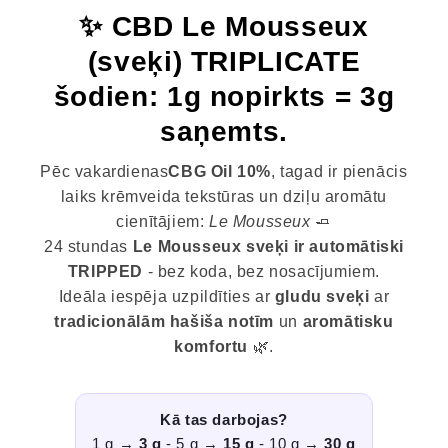
✨ CBD Le Mousseux
(sveķi) TRIPLICATE
šodien: 1g nopirkts = 3g
saņemts.
Pēc vakardienas
CBG Oil 10%
, tagad ir pienācis
laiks krēmveida tekstūras un dziļu aromātu
cienītājiem:
Le Mousseux
🧈
24 stundas
Le Mousseux sveķi ir automātiski
TRIPPED
- bez koda, bez nosacījumiem.
Ideāla iespēja uzpildīties ar
gludu sveķi
ar
tradicionālām hašiša notīm
un
aromātisku
komfortu
🌿.
Kā tas darbojas?
1 g →
3 g
- 5 g →
15 g
- 10 g →
30 g