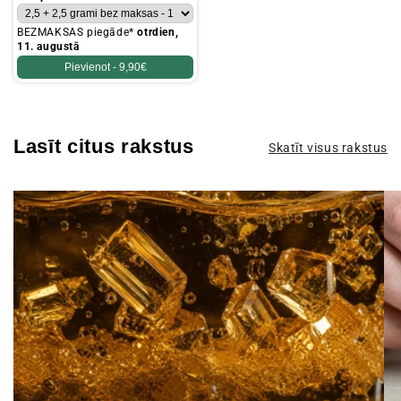
BEZMAKSAS piegāde*
otrdien,
11. augustā
Pievienot -
9,90€
Lasīt citus rakstus
Skatīt visus rakstus