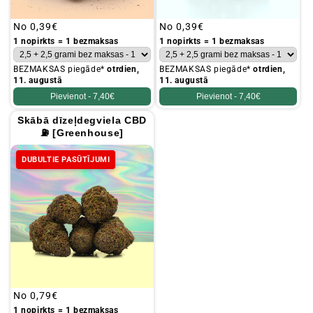
Parastā
No
0,39€
Parastā
No
0,39€
cena
cena
1 nopirkts = 1 bezmaksas
1 nopirkts = 1 bezmaksas
BEZMAKSAS piegāde*
otrdien,
BEZMAKSAS piegāde*
otrdien,
11. augustā
11. augustā
Pievienot -
7,40€
Pievienot -
7,40€
Skābā dīzeļdegviela CBD
⛽ [Greenhouse]
DUBULTIE PASŪTĪJUMI
Parastā
No
0,79€
cena
1 nopirkts = 1 bezmaksas