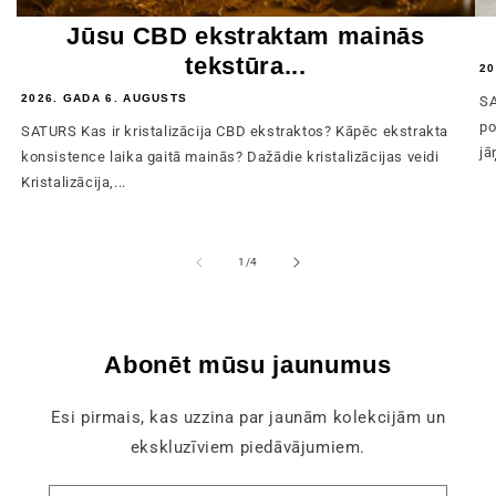
Jūsu CBD ekstraktam mainās
tekstūra...
20
2026. GADA 6. AUGUSTS
SA
po
SATURS Kas ir kristalizācija CBD ekstraktos? Kāpēc ekstrakta
jā
konsistence laika gaitā mainās? Dažādie kristalizācijas veidi
Kristalizācija,...
no
1
/
4
Abonēt mūsu jaunumus
Esi pirmais, kas uzzina par jaunām kolekcijām un
ekskluzīviem piedāvājumiem.