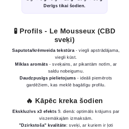
Derīgs tikai šodien.
🧪 Profils - Le Mousseux (CBD
sveķi)
Saputota/krēmveida tekstūra
- viegli apstrādājama,
viegli kūst.
Mīklas aromāts
- sveķains, ar pikantām notīm, ar
saldu nobeigumu.
Daudzpusīgs pielietojums
- ideāli piemērots
gardēžiem, kas meklē bagātīgu profilu.
🔥 Kāpēc kreka šodien
Ekskluzīvs x3 efekts
9. dienā: optimāls krājums par
viszemākajām izmaksām.
"Dzirkstoša" kvalitāte
: sveķi, ar kuriem ir ļoti