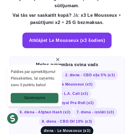
sūtījumam
.
Vai tās var saskaitīt kopā?
Jā:
x3 Le Mousseux
+
pasūtījumi x2
+
25 G bezmaksas
.
Atklājiet Le Mousseux (x3 šodien)
Melns novembra svina vads
Paldies par apmeklējumu!
1. diena - Zkittlez (x3)
2. diena - CBD eļļa 5% (x3)
Piesakieties, lai saņemtu
3. diena - Le Mousseux (x3)
savu 5 punktu balvu!
4. diena - L.A. Cali (x3)
Savienojums
5. diena - Royal Pre-Roll (x3)
6. diena - Afghan Hash (x3)
7. diena - izolāti (x3)
8. diena - CBG Oil 10% (x3)
diena - Le Mousseux (x3)