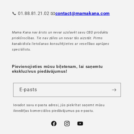
📞 01.88.81.21.02 📧
contact@mamakana.com
Mama Kana nav ārsts un nevar uzslavēt savu CBD produktu
priekšrocības. Tie nav zāles un nevar tās aizstāt. Pirms
kanabidiola lietošanas konsultējieties ar veselības aprūpes
speciālistu.
Pievienojieties mūsu biļetenam, lai saņemtu
ekskluzīvus piedāvājumus!
E-pasts
Ievadot savu e-pasta adresi, jūs piekrītat saņemt mūsu
iknedēļas komerciālos piedāvājumus pa e-pastu.
Facebook
Instagram
YouTube