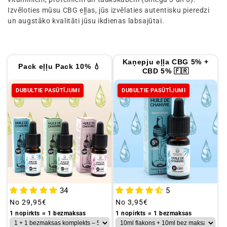
i
Izvēloties mūsu CBG eļļas, jūs izvēlaties autentisku pieredzi
j
un augstāko kvalitāti jūsu ikdienas labsajūtai.
a
:
Kaņepju eļļa CBG 5% +
Pack eļļu Pack 10% 💧
CBD 5% 🇫🇷
DUBULTIE PASŪTĪJUMI
DUBULTIE PASŪTĪJUMI
34
5
Parastā
No
29,95€
Parastā
No
3,95€
cena
cena
1 nopirkts = 1 bezmaksas
1 nopirkts = 1 bezmaksas