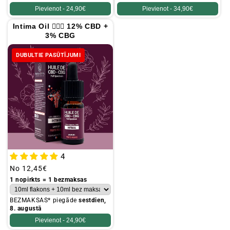
Pievienot -
24,90€
Pievienot -
34,90€
Intima Oil 👩🏻‍⚕️ 12% CBD +
3% CBG
DUBULTIE PASŪTĪJUMI
4
Parastā
No
12,45€
cena
1 nopirkts = 1 bezmaksas
BEZMAKSAS* piegāde
sestdien,
8. augustā
Pievienot -
24,90€