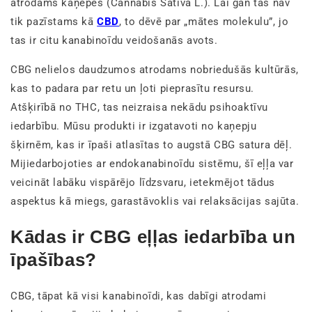
atrodams kaņepēs (Cannabis Sativa L.). Lai gan tas nav
tik pazīstams kā
CBD
, to dēvē par „mātes molekulu”, jo
tas ir citu kanabinoīdu veidošanās avots.
CBG nelielos daudzumos atrodams nobriedušās kultūrās,
kas to padara par retu un ļoti pieprasītu resursu.
Atšķirībā no THC, tas neizraisa nekādu psihoaktīvu
iedarbību. Mūsu produkti ir izgatavoti no kaņepju
šķirnēm, kas ir īpaši atlasītas to augstā CBG satura dēļ.
Mijiedarbojoties ar endokanabinoīdu sistēmu, šī eļļa var
veicināt labāku vispārējo līdzsvaru, ietekmējot tādus
aspektus kā miegs, garastāvoklis vai relaksācijas sajūta.
Kādas ir CBG eļļas iedarbība un
īpašības?
CBG, tāpat kā visi kanabinoīdi, kas dabīgi atrodami