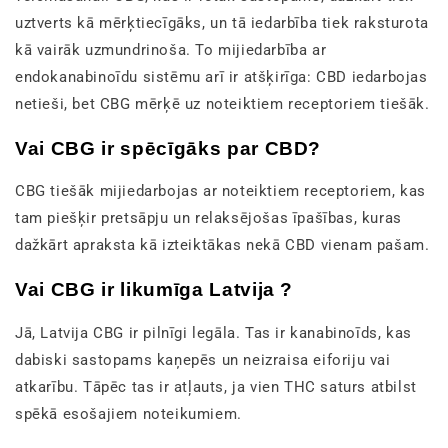
uztverts kā mērķtiecīgāks, un tā iedarbība tiek raksturota
kā vairāk uzmundrinoša. To mijiedarbība ar
endokanabinoīdu sistēmu arī ir atšķirīga: CBD iedarbojas
netieši, bet CBG mērķē uz noteiktiem receptoriem tiešāk.
Vai CBG ir spēcīgāks par CBD?
CBG tiešāk mijiedarbojas ar noteiktiem receptoriem, kas
tam piešķir pretsāpju un relaksējošas īpašības, kuras
dažkārt apraksta kā izteiktākas nekā CBD vienam pašam.
Vai CBG ir likumīga Latvija ?
Jā, Latvija CBG ir pilnīgi legāla. Tas ir kanabinoīds, kas
dabiski sastopams kaņepēs un neizraisa eiforiju vai
atkarību. Tāpēc tas ir atļauts, ja vien THC saturs atbilst
spēkā esošajiem noteikumiem.