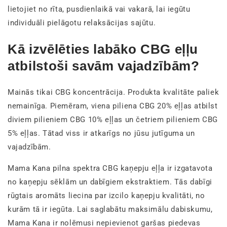
lietojiet no rīta, pusdienlaikā vai vakarā, lai iegūtu
individuāli pielāgotu relaksācijas sajūtu.
Kā izvēlēties labāko CBG eļļu
atbilstoši savām vajadzībām?
Mainās tikai CBG koncentrācija. Produkta kvalitāte paliek
nemainīga. Piemēram, viena piliena CBG 20% eļļas atbilst
diviem pilieniem CBG 10% eļļas un četriem pilieniem CBG
5% eļļas. Tātad viss ir atkarīgs no jūsu jutīguma un
vajadzībām.
Mama Kana pilna spektra CBG kaņepju eļļa ir izgatavota
no kaņepju sēklām un dabīgiem ekstraktiem. Tās dabīgi
rūgtais aromāts liecina par izcilo kaņepju kvalitāti, no
kurām tā ir iegūta. Lai saglabātu maksimālu dabiskumu,
Mama Kana ir nolēmusi nepievienot garšas piedevas