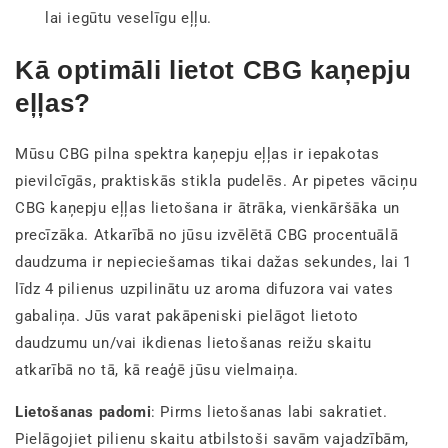
lai iegūtu veselīgu eļļu.
Kā optimāli lietot CBG kaņepju
eļļas?
Mūsu CBG pilna spektra kaņepju eļļas ir iepakotas
pievilcīgās, praktiskās stikla pudelēs. Ar pipetes vāciņu
CBG kaņepju eļļas lietošana ir ātrāka, vienkāršāka un
precīzāka. Atkarībā no jūsu izvēlētā CBG procentuālā
daudzuma ir nepieciešamas tikai dažas sekundes, lai 1
līdz 4 pilienus uzpilinātu uz aroma difuzora vai vates
gabaliņa. Jūs varat pakāpeniski pielāgot lietoto
daudzumu un/vai ikdienas lietošanas reižu skaitu
atkarībā no tā, kā reaģē jūsu vielmaiņa.
Lietošanas padomi
: Pirms lietošanas labi sakratiet.
Pielāgojiet pilienu skaitu atbilstoši savām vajadzībām,