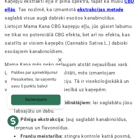
Kaņepju ekstrakti eļļā ir pilna spektra, tāpat kā mūsu
CBD
eļļās
. Tas nozīmē, ka izmantotā
ekstrakcijas metode
saglabā visus augā dabiski esošos kanabinoīdus.
Lietojot Mama Kana CBG kaņepju eļļu, jūs gūsiet labumu
ne tikai no potenciālā CBG efekta, bet arī no efekta, kas
saistīts ar visiem kaņepēs (Cannabis Sativa L.) dabiski
esošajiem kanabinoīdiem.
Mama Kana mēs neko neļaujam atstāt nejaušības varā.
Paldies par apmeklējumu!
Lai iegūtu šo augstāko kvalitāti, mēs izmantojam
Piesakieties, lai saņemtu
superkritiskā CO2 ekstrakciju. Tā ir visekoloģiskākā un
savu 5 punktu balvu!
visdraudzīgākā metode attiecībā uz kaņepēm.
Savienojums
Bez ķīmiskajiem šķīdinātājiem:
lai saglabātu jūsu
labsajūtu un dabu.
Pilnīga ekstrakcija:
ļauj saglabāt kanabinoīdus,
terpenus un flavonoīdus.
Franču meistarība:
stingra kontrole katrā posmā,