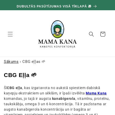
un
100
pāriet
DUBULTĀS PASŪTĪJUMAS VISĀ TĪKLAPĀ 🎁
pie
satura
Grozs
Sākums
›
CBG eļļas 🌱
K
CBG Eļļa 🌱
o
Šī
CBG eļļa
, kas izgatavota no aukstā spiestiem dabiskā
l
kaņepju ekstraktiem un sēklām, ir īpaši izvēlēta
Mama Kana
e
komandas, jo tajā ir augsta
kanabigerola
, vitamīnu, proteīnu,
k
taukskābju, omega 3 un 6 koncentrācija. Tā ir pazīstama ar
augsto kanabigerola koncentrāciju un ir bagāta ar
c
vitamīniem, proteīniem un taukskābēm (omega 3 un 6).