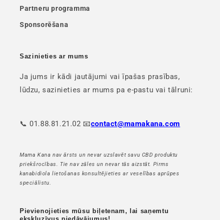
Partneru programma
Sponsorēšana
Sazinieties ar mums
Ja jums ir kādi jautājumi vai īpašas prasības,
lūdzu, sazinieties ar mums pa e-pastu vai tālruni:
📞 01.88.81.21.02 📧
contact@mamakana.com
Mama Kana nav ārsts un nevar uzslavēt savu CBD produktu
priekšrocības. Tie nav zāles un nevar tās aizstāt. Pirms
kanabidiola lietošanas konsultējieties ar veselības aprūpes
speciālistu.
Pievienojieties mūsu biļetenam, lai saņemtu
ekskluzīvus piedāvājumus!