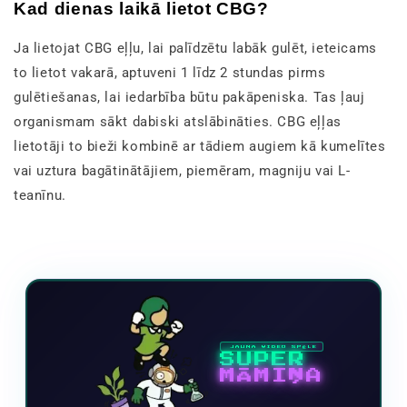
Kad dienas laikā lietot CBG?
Ja lietojat CBG eļļu, lai palīdzētu labāk gulēt, ieteicams
to lietot vakarā, aptuveni 1 līdz 2 stundas pirms
gulētiešanas, lai iedarbība būtu pakāpeniska. Tas ļauj
organismam sākt dabiski atslābināties. CBG eļļas
lietotāji to bieži kombinē ar tādiem augiem kā kumelītes
vai uztura bagātinātājiem, piemēram, magniju vai L-
teanīnu.
JAUNA VIDEO SPĒLE
SUPER
MĀMIŅA