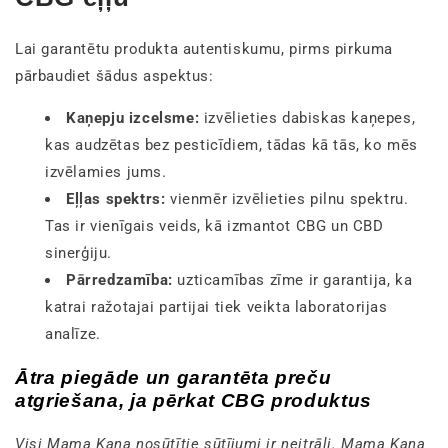
Lai garantētu produkta autentiskumu, pirms pirkuma
pārbaudiet šādus aspektus:
Kaņepju izcelsme:
izvēlieties dabiskas kaņepes,
kas audzētas bez pesticīdiem, tādas kā tās, ko mēs
izvēlamies jums.
Eļļas spektrs:
vienmēr izvēlieties pilnu spektru.
Tas ir vienīgais veids, kā izmantot CBG un CBD
sinerģiju.
Pārredzamība:
uzticamības zīme ir garantija, ka
katrai ražotajai partijai tiek veikta laboratorijas
analīze.
Ātra piegāde un garantēta preču
atgriešana, ja pērkat CBG produktus
Visi Mama Kana nosūtītie sūtījumi ir neitrāli. Mama Kana