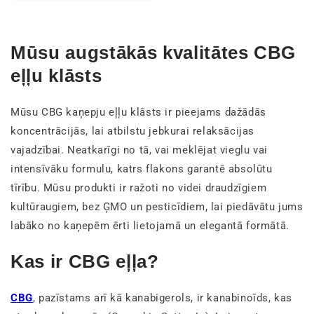
Mūsu augstākās kvalitātes CBG
eļļu klāsts
Mūsu CBG kaņepju eļļu klāsts ir pieejams dažādās
koncentrācijās, lai atbilstu jebkurai relaksācijas
vajadzībai. Neatkarīgi no tā, vai meklējat vieglu vai
intensīvāku formulu, katrs flakons garantē absolūtu
tīrību. Mūsu produkti ir ražoti no videi draudzīgiem
kultūraugiem, bez ĢMO un pesticīdiem, lai piedāvātu jums
labāko no kaņepēm ērti lietojamā un elegantā formātā.
Kas ir CBG eļļa?
CBG
, pazīstams arī kā kanabigerols, ir kanabinoīds, kas