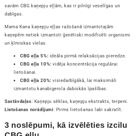
savām CBG kaņepju eļļām, kas ir pilnīgi veselīgas un
dabīgas.
Mama Kana kaņepju eļļas ražošanā izmantotajām
kaņepēm netiek izmantoti ģenētiski modificēti organismi
un ķīmiskas vielas.
CBG eļļa 5%:
ideāla pirmā relaksācijas pieredze.
CBG eļļa 10%:
vidēja koncentrācija regulārai
lietošanai.
CBG eļļa 20%:
visiedarbīgākā, lai maksimāli
izmantotu kanabigerola dabiskās īpašības.
Sastāvdaļas
: Kaņepju sēklas, kaņepju ekstrakts, terpeni.
Lietošanas norādījumi
: Pirms lietošanas labi sakratīt.
3 noslēpumi, kā izvēlēties izcilu
CBG eļļu