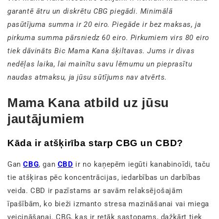
garantē ātru un diskrētu CBG piegādi. Minimālā
pasūtījuma summa ir 20 eiro. Piegāde ir bez maksas, ja
pirkuma summa pārsniedz 60 eiro. Pirkumiem virs 80 eiro
tiek dāvināts Bic Mama Kana šķiltavas. Jums ir divas
nedēļas laika, lai mainītu savu lēmumu un pieprasītu
naudas atmaksu, ja jūsu sūtījums nav atvērts.
Mama Kana atbild uz jūsu
jautājumiem
Kāda ir atšķirība starp CBG un CBD?
Gan
CBG
, gan
CBD
ir no kaņepēm iegūti kanabinoīdi, taču
tie atšķiras pēc koncentrācijas, iedarbības un darbības
veida. CBD ir pazīstams ar savām relaksējošajām
īpašībām, ko bieži izmanto stresa mazināšanai vai miega
veicināšanai. CBG, kas ir retāk sastopams, dažkārt tiek