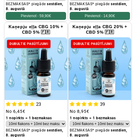
BEZMAKSAS* piegāde
sestdien,
BEZMAKSAS* piegāde
sestdien,
8. augustā
8. augustā
Pievienot -
59,90€
Pievienot -
14,90€
Kaņepju eļļa CBG 10% +
Kaņepju eļļa CBG 20% +
CBD 5% 🇫🇷
CBD 5% 🇫🇷
DUBULTIE PASŪTĪJUMI
DUBULTIE PASŪTĪJUMI
23
39
Parastā
No
6,45€
Parastā
No
8,95€
cena
cena
1 nopirkts = 1 bezmaksas
1 nopirkts = 1 bezmaksas
BEZMAKSAS* piegāde
sestdien,
BEZMAKSAS* piegāde
sestdien,
8. augustā
8. augustā