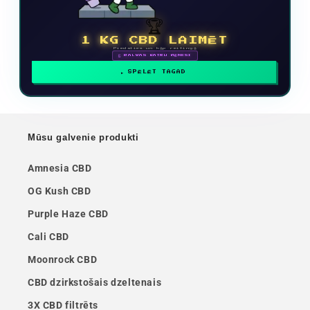
🏆
1 KG CBD LAIMĒT
Piedalies un kāp reitingā
🗓 BALVAS KATRU MĒNESI
SPĒLĒT TAGAD
Mūsu galvenie produkti
Amnesia CBD
OG Kush CBD
Purple Haze CBD
Cali CBD
Moonrock CBD
CBD dzirkstošais dzeltenais
3X CBD filtrēts