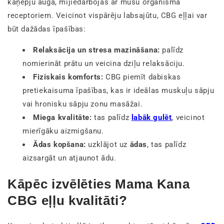
kaņepju augā, mijiedarbojas ar mūsu organisma
receptoriem. Veicinot vispārēju labsajūtu, CBG eļļai var
būt dažādas īpašības:
Relaksācija un stresa mazināšana:
palīdz
nomierināt prātu un veicina dziļu relaksāciju.
Fiziskais komforts:
CBG piemīt dabiskas
pretiekaisuma īpašības, kas ir ideālas muskuļu sāpju
vai hronisku sāpju zonu masāžai.
Miega kvalitāte:
tas palīdz
labāk gulēt
, veicinot
mierīgāku aizmigšanu.
Ādas kopšana:
uzklājot uz
ādas
, tas palīdz
aizsargāt un atjaunot ādu.
Kāpēc izvēlēties Mama Kana
CBG eļļu kvalitāti?