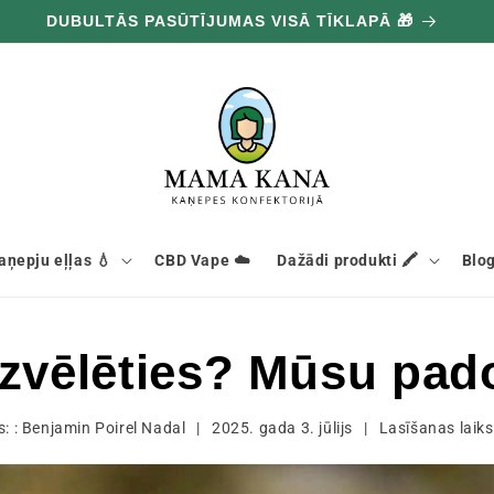
DUBULTĀS PASŪTĪJUMAS VISĀ TĪKLAPĀ 🎁
aņepju eļļas 💧
CBD Vape ☁️
Dažādi produkti 🖍️
Blog
zvēlēties? Mūsu pado
: :
Benjamin Poirel Nadal
|
2025. gada 3. jūlijs
|
Lasīšanas laik