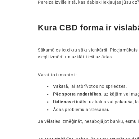
Pareiza izvēle ir tā, kas dabiski iekļaujas jūsu d
Kura CBD forma ir vislab
Sākumā es ieteiktu sākt vienkārši. Pieejamākais u
viegli izmērīt un uzklāt tieši uz ādas.
Varat to izmantot :
Vakarā
, lai atbrīvotos no spriedzes.
Pēc sporta nodarbības
, uz kājām vai mu
Ikdienas rituāls
- uz kakla vai pakauša, l
Ādas problēmu ārstēšanai
.
Ja vēlaties izmēģināt, nesabojājot banku, esmu 