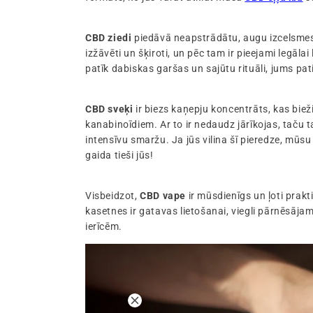
CBD ziedi
piedāvā neapstrādātu, augu izcelsmes p
izžāvēti un šķiroti, un pēc tam ir pieejami legālai
patīk dabiskas garšas un sajūtu rituāli, jums p
CBD sveķi
ir biezs kaņepju koncentrāts, kas bieži
kanabinoīdiem. Ar to ir nedaudz jārīkojas, taču 
intensīvu smaržu. Ja jūs vilina šī pieredze, mū
gaida tieši jūs!
Visbeidzot,
CBD vape
ir mūsdienīgs un ļoti prak
kasetnes ir gatavas lietošanai, viegli pārnēsāj
ierīcēm.