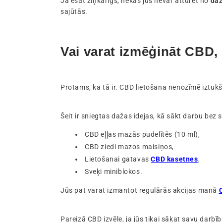
Ja esat ziņkārīgs, nekas jūs nevar atturēt no
daž
sajūtās.
Vai varat izmēģināt CBD,
Protams, ka tā ir. CBD lietošana nenozīmē iztuk
Šeit ir sniegtas dažas idejas, kā sākt darbu bez s
CBD eļļas mazās pudelītēs (10 ml),
CBD ziedi mazos maisiņos,
Lietošanai gatavas
CBD kasetnes
,
Sveķi miniblokos.
Jūs pat varat izmantot regulārās akcijas manā
Pareizā CBD izvēle, ja jūs tikai sākat savu darb