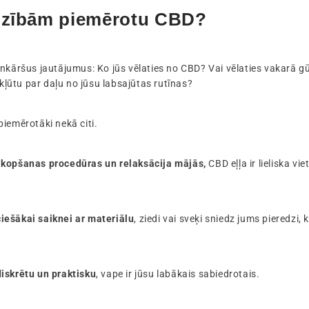
adzībām piemērotu CBD?
enkāršus jautājumus: Ko jūs vēlaties no CBD? Vai vēlaties vakarā 
 kļūtu par daļu no jūsu labsajūtas rutīnas?
iemērotāki nekā citi.
 kopšanas procedūras un relaksācija mājās,
CBD eļļa ir lieliska viet
iešākai saiknei ar materiālu
, ziedi vai sveķi sniedz jums pieredzi
diskrētu un praktisku
, vape ir jūsu labākais sabiedrotais.