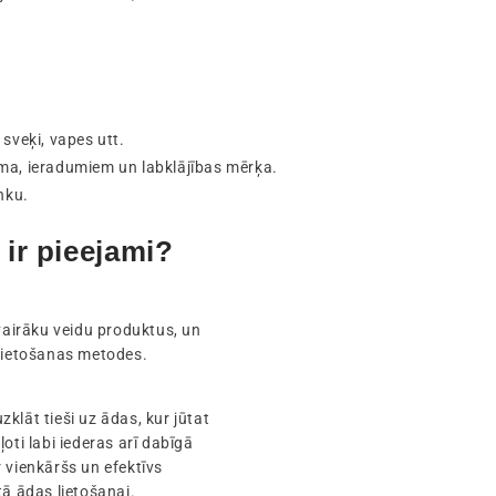
 sveķi, vapes utt.
tuma, ieradumiem un labklājības mērķa.
nku.
ir pieejami?
 vairāku veidu produktus, un
 lietošanas metodes.
uzklāt tieši uz ādas, kur jūtat
oti labi iederas arī dabīgā
 vienkāršs un efektīvs
ā ādas lietošanai.