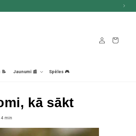
Grozs
Savienojums
 📝
Jaunumi 📰
Spēles 🎮
mi, kā sākt
s
4
min