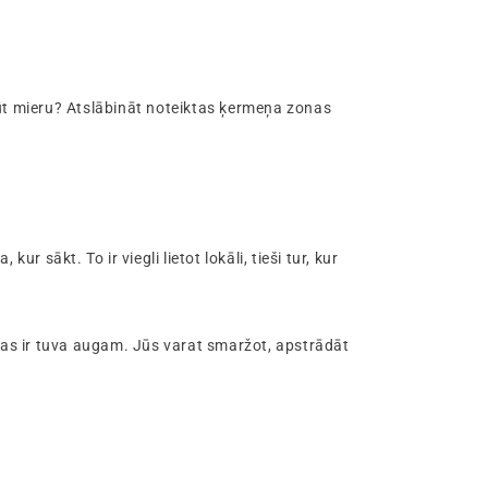
gūt mieru? Atslābināt noteiktas ķermeņa zonas
a, kur sākt. To ir viegli lietot lokāli, tieši tur, kur
, kas ir tuva augam. Jūs varat smaržot, apstrādāt