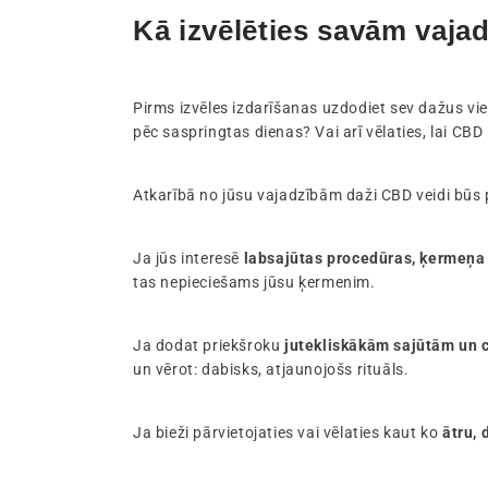
Kā izvēlēties savām vaj
Pirms izvēles izdarīšanas uzdodiet sev dažus vi
pēc saspringtas dienas? Vai arī vēlaties, lai CBD
Atkarībā no jūsu vajadzībām daži CBD veidi būs p
Ja jūs interesē
labsajūtas procedūras, ķermeņa
tas nepieciešams jūsu ķermenim.
Ja dodat priekšroku
jutekliskākām sajūtām un c
un vērot: dabisks, atjaunojošs rituāls.
Ja bieži pārvietojaties vai vēlaties kaut ko
ātru, 