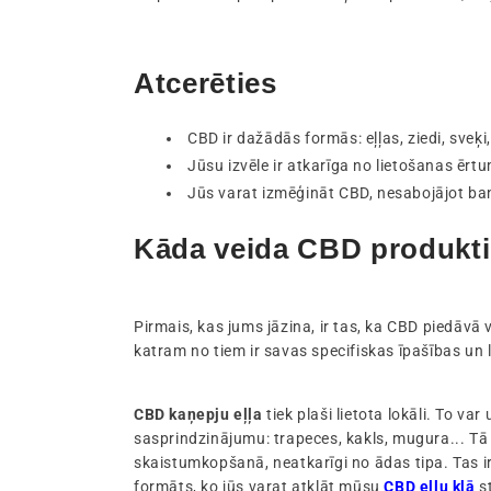
Atcerēties
CBD ir dažādās formās: eļļas, ziedi, sveķi,
Jūsu izvēle ir atkarīga no lietošanas ēr
Jūs varat izmēģināt CBD, nesabojājot ba
Kāda veida CBD produkti 
Pirmais, kas jums jāzina, ir tas, ka CBD piedāvā
katram no tiem ir savas specifiskas īpašības un
CBD kaņepju eļļa
tiek plaši lietota lokāli. To var 
sasprindzinājumu: trapeces, kakls, mugura... Tā ļ
skaistumkopšanā, neatkarīgi no ādas tipa. Tas ir
formāts, ko jūs varat atklāt mūsu
CBD eļļu klā
st