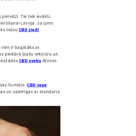
ieredzi. Tie tiek ievākti,
 lietošanai Latvija. Ja jums
atiks mūsu
CBD ziedi
.
 vien ir bagātāks ar
tas piedāvā īpašu tekstūru un
su dažādās
CBD sveķu
šķirnes
tisks formāts.
CBD vape
amas un saderīgas ar standarta