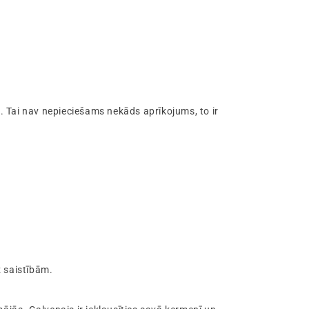
i
. Tai nav nepieciešams nekāds aprīkojums, to ir
z saistībām.