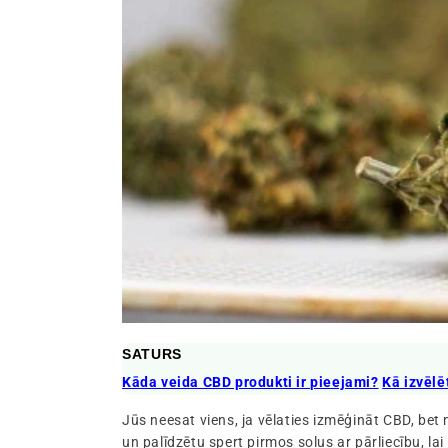
SATURS
Kāda veida CBD produkti ir pieejami?
Kā izvēl
Jūs neesat viens, ja vēlaties izmēģināt CBD, bet n
un palīdzētu spert pirmos soļus ar pārliecību, lai