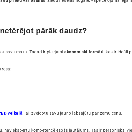
ādu prieku variēšanas
: ziedu nedēļas nogalē, vape ceļojumā, eļļa 
 netērējot pārāk daudz?
šot savu maku. Tagad ir pieejami
ekonomiski formāti
, kas ir ideāli 
tresa:
CBD veikalā
, lai izveidotu savu jauno labsajūtu par zemu cenu.
ību, nav ekspertu kompetencē esošs jautājums. Tas ir personisks, vi