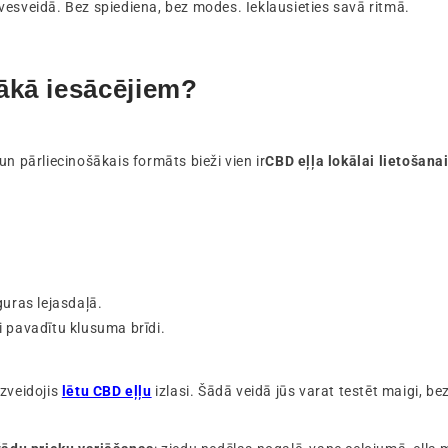
zīvesveidā. Bez spiediena, bez modes. Ieklausieties savā ritmā.
ākā iesācējiem?
n pārliecinošākais formāts bieži vien ir
CBD eļļa lokālai lietošana
guras lejasdaļā.
ai pavadītu klusuma brīdi.
izveidojis
lētu CBD eļļu
izlasi. Šādā veidā jūs varat testēt maigi, be