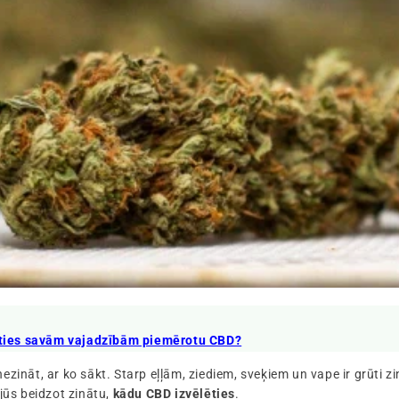
ēties savām vajadzībām piemērotu CBD?
ezināt, ar ko sākt. Starp eļļām, ziediem, sveķiem un vape ir grūti zi
 jūs beidzot zinātu,
kādu CBD izvēlēties
.