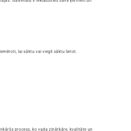
mājās. Galvenais ir ieklausīties savā ķermenī un
piemēroti, lai sāktu vai viegli sāktu lietot.
enkāršs process, ko vada zinātkāre, kvalitāte un