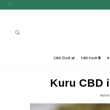
un
pāriet
pie
satura
CBD Ziedi 🌿
CBD Hash🍫
K
Kuru CBD i
Autors