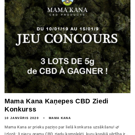
Mama Kana Kaņepes CBD Ziedi
Konkurss
10 JANVĀRIS 2020
MAMA KANA
Mama Kana ar prieku paziņo par lielā konkursa uzsākšanu! 🌿
Izlozē: 3 piecu gramu CBD ziedu komplekti, kuru kopējā vērtība ir...