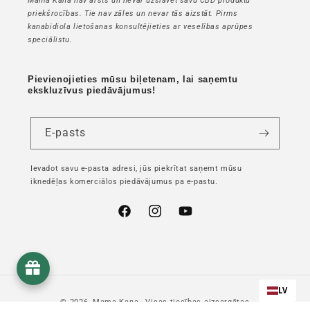
Mama Kana nav ārsts un nevar uzslavēt savu CBD produktu
priekšrocības. Tie nav zāles un nevar tās aizstāt. Pirms
kanabidiola lietošanas konsultējieties ar veselības aprūpes
speciālistu.
Pievienojieties mūsu biļetenam, lai saņemtu
ekskluzīvus piedāvājumus!
E-pasts
Ievadot savu e-pasta adresi, jūs piekrītat saņemt mūsu
iknedēļas komerciālos piedāvājumus pa e-pastu.
Facebook
Instagram
YouTube
LV
© 2026,
Mama Kana
- Visas tiesības aizsargātas