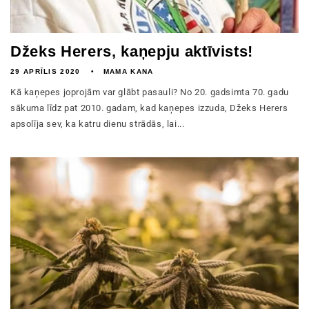
Džeks Herers, kaņepju aktīvists!
29 APRĪLIS 2020
MAMA KANA
Kā kaņepes joprojām var glābt pasauli? No 20. gadsimta 70. gadu
sākuma līdz pat 2010. gadam, kad kaņepes izzuda, Džeks Herers
apsolīja sev, ka katru dienu strādās, lai...