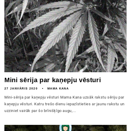
Mini sērija par kaņepju vēsturi
27 JANVĀRIS 2020
MAMA KANA
Mini-sērija par kaņepju vēsturi Mama Kana uzsāk rakstu sēriju par
kaņepju vēsturi. Katru trešo dienu iepazīstieties ar jaunu rakstu un
uzziniet vairāk par šo brīnišķīgo augu,...