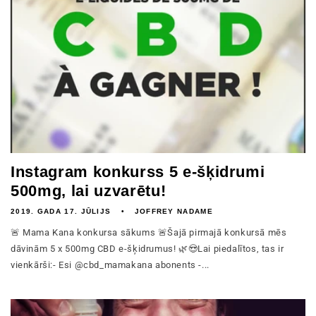
Instagram konkurss 5 e-šķidrumi
500mg, lai uzvarētu!
2019. GADA 17. JŪLIJS
JOFFREY NADAME
🚨 Mama Kana konkursa sākums 🚨Šajā pirmajā konkursā mēs
dāvinām 5 x 500mg CBD e-šķidrumus! 🌿😍Lai piedalītos, tas ir
vienkārši:- Esi @cbd_mamakana abonents -...