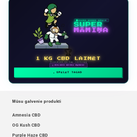
JAUNA VIDEO SPĒLE
SUPER
MĀMIŅA
🏆
1 KG CBD LAIMĒT
Piedalies un kāp reitingā
🗓 BALVAS KATRU MĒNESI
SPĒLĒT TAGAD
Mūsu galvenie produkti
Amnesia CBD
OG Kush CBD
Purple Haze CBD