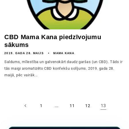
CBD Mama Kana piedzīvojumu
sākums
2019. GADA 28. MAIJS
MAMA KANA
Saldums, mīlestība un galvenokārt daudz garšas (un CBD). Tāds ir
tās maigi aromatizēto CBD konfekšu solījums. 2019. gada 28.
maijā, pēc vairāk...
...
13
1
11
12