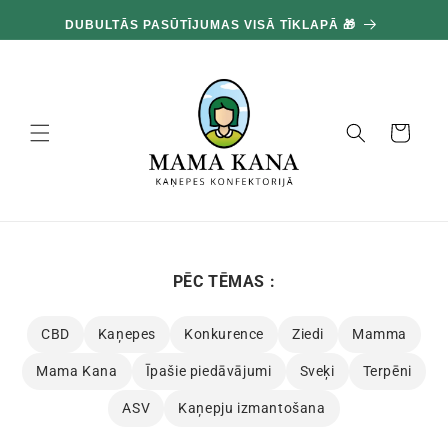
un
100G BEZMAKSAS PAR KATRIEM IZTĒRĒTAJIEM 100€ 🔥
pāriet
pie
satura
Grozs
PĒC TĒMAS :
CBD
Kaņepes
Konkurence
Ziedi
Mamma
Mama Kana
Īpašie piedāvājumi
Sveķi
Terpēni
ASV
Kaņepju izmantošana