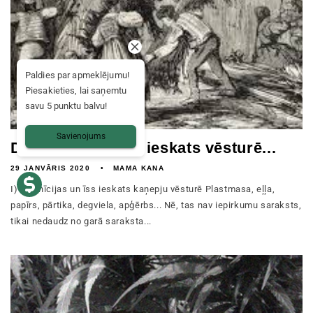
Paldies par apmeklējumu!
Piesakieties, lai saņemtu
savu 5 punktu balvu!
Savienojums
Definīcijas un īss ieskats vēsturē...
29 JANVĀRIS 2020
MAMA KANA
I) Definīcijas un īss ieskats kaņepju vēsturē Plastmasa, eļļa,
papīrs, pārtika, degviela, apģērbs... Nē, tas nav iepirkumu saraksts,
tikai nedaudz no garā saraksta...