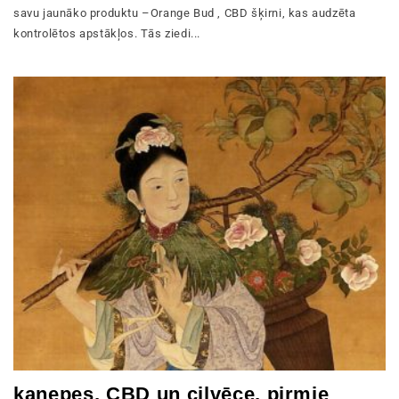
savu jaunāko produktu –Orange Bud , CBD šķirni, kas audzēta
kontrolētos apstākļos. Tās ziedi...
kaņepes, CBD un cilvēce, pirmie