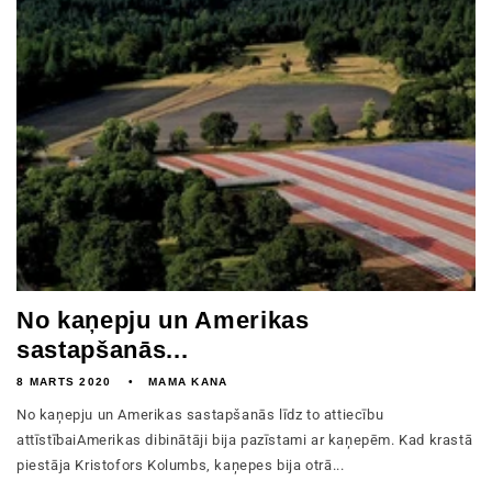
No kaņepju un Amerikas
sastapšanās...
8 MARTS 2020
MAMA KANA
No kaņepju un Amerikas sastapšanās līdz to attiecību
attīstībaiAmerikas dibinātāji bija pazīstami ar kaņepēm. Kad krastā
piestāja Kristofors Kolumbs, kaņepes bija otrā...