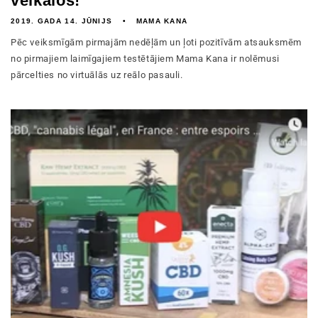
veikalos!
2019. GADA 14. JŪNIJS
MAMA KANA
Pēc veiksmīgām pirmajām nedēļām un ļoti pozitīvām atsauksmēm
no pirmajiem laimīgajiem testētājiem Mama Kana ir nolēmusi
pārcelties no virtuālās uz reālo pasauli.