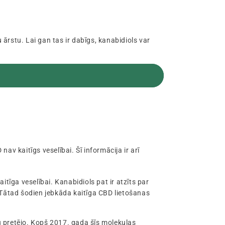
 ārstu. Lai gan tas ir dabīgs, kanabidiols var
nav kaitīgs veselībai. Šī informācija ir arī
tīga veselībai. Kanabidiols pat ir atzīts par
 Tātad šodien jebkāda kaitīga CBD lietošanas
tu pretējo. Kopš 2017. gada šīs molekulas