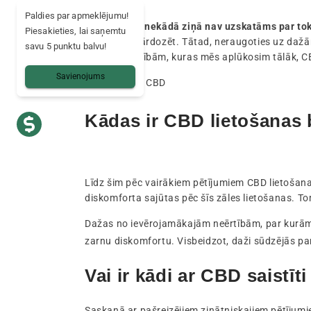
Paldies par apmeklējumu!
Kanabidiols nekādā ziņā nav uzskatāms par tok
Piesakieties, lai saņemtu
iespējams pārdozēt. Tātad, neraugoties uz da
savu 5 punktu balvu!
blakusparādībām, kuras mēs aplūkosim tālāk, C
Savienojums
Kādas ir CBD lietošanas
Līdz šim pēc vairākiem pētījumiem CBD lietošana na
diskomforta sajūtas pēc šīs zāles lietošanas. T
Dažas no ievērojamākajām neērtībām, par kurām 
zarnu diskomfortu. Visbeidzot, daži sūdzējās p
Vai ir kādi ar CBD saistīti
Saskaņā ar pašreizējiem zinātniskajiem pētījumie