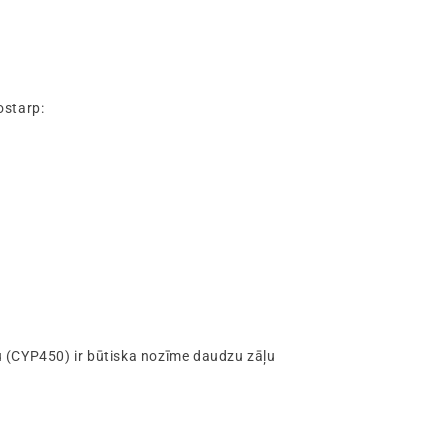
ostarp:
u (CYP450) ir būtiska nozīme daudzu zāļu