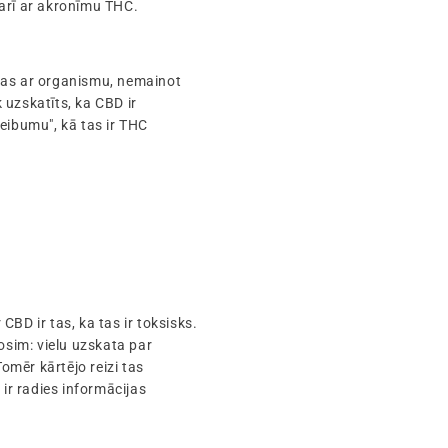
arī ar akronīmu THC.
jas ar organismu, nemainot
k uzskatīts, ka CBD ir
eibumu", kā tas ir THC
BD ir tas, ka tas ir toksisks.
osim: vielu uzskata par
Tomēr kārtējo reizi tas
 ir radies informācijas