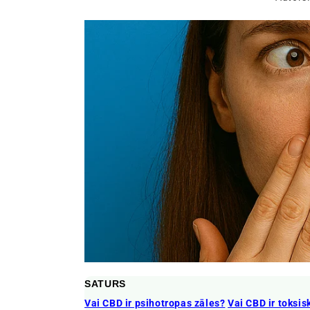
SATURS
Vai CBD ir psihotropas zāles?
Vai CBD ir toksis