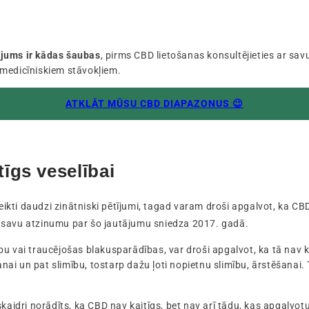
i
 jums ir kādas šaubas
, pirms CBD lietošanas konsultējieties ar savu
 medicīniskiem stāvokļiem.
ATKLĀT MŪSU CBD DIAPAZONUS 😉
īgs veselībai
eikti daudzi zinātniski pētījumi, tagad varam droši apgalvot, ka CBD 
savu atzinumu par šo jautājumu sniedza 2017. gadā.
 vai traucējošas blakusparādības, var droši apgalvot, ka tā nav kai
ai un pat slimību, tostarp dažu ļoti nopietnu slimību, ārstēšanai.
skaidri norādīts, ka CBD nav kaitīgs, bet nav arī tādu, kas apgalvo