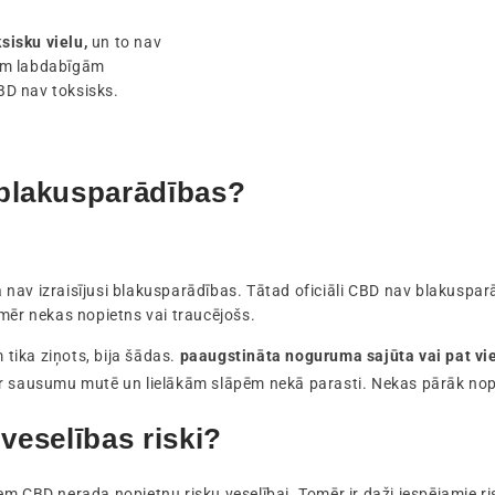
sisku vielu,
un to nav
žām labdabīgām
BD nav toksisks.
 blakusparādības?
v izraisījusi blakusparādības. Tātad oficiāli CBD nav blakusparādību,
omēr nekas nopietns vai traucējošs.
tika ziņots, bija šādas.
paaugstināta noguruma sajūta vai pat vi
ar sausumu mutē un lielākām slāpēm nekā parasti. Nekas pārāk nopi
 veselības riski?
m CBD nerada nopietnu risku veselībai. Tomēr ir daži iespējamie ris