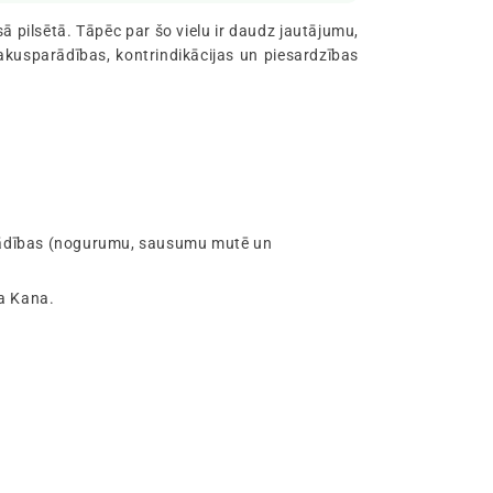
ā pilsētā. Tāpēc par šo vielu ir daudz jautājumu,
Blakusparādības, kontrindikācijas un piesardzības
sparādības (nogurumu, sausumu mutē un
ma Kana.