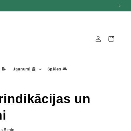
Grozs
Savienojums
 📝
Jaunumi 📰
Spēles 🎮
indikācijas un
i
ks
5
min