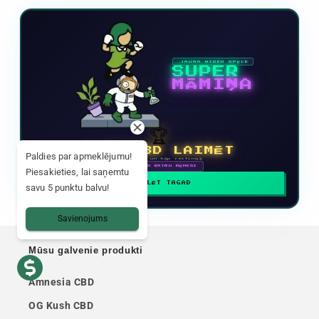
JAUNA VIDEO SPĒLE
SUPER
MĀMIŅA
🏆
1 KG CBD LAIMĒT
Paldies par apmeklējumu!
Piedalies un kāp reitingā
🗓 BALVAS KATRU MĒNESI
Piesakieties, lai saņemtu
SPĒLĒT TAGAD
savu 5 punktu balvu!
Savienojums
Mūsu galvenie produkti
Amnesia CBD
OG Kush CBD