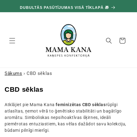
un
100
pāriet
DUBULTĀS PASŪTĪJUMAS VISĀ TĪKLAPĀ 🎁
pie
satura
Grozs
Sākums
›
CBD sēklas
K
CBD sēklas
o
Atklājiet pie Mama Kana
feminizētas CBD sēklas
rūpīgi
l
atlasītas, ņemot vērā to ģenētisko stabilitāti un bagātīgo
e
aromātu. Simboliskas nepsihoaktīvas šķirnes, ideāli
k
piemērotas entuziastiem, kas vēlas dažādot savu kolekciju,
būdami pilnīgi mierīgi.
c