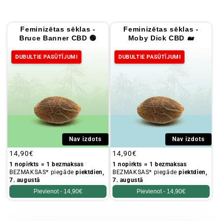
i
j
Feminizētas sēklas -
Feminizētas sēklas -
a
Bruce Banner CBD 🟢
Moby Dick CBD 🐋
:
DUBULTIE PASŪTĪJUMI
DUBULTIE PASŪTĪJUMI
Nav izdots
Nav izdots
Parastā
14,90€
Parastā
14,90€
cena
cena
1 nopirkts = 1 bezmaksas
1 nopirkts = 1 bezmaksas
BEZMAKSAS* piegāde
piektdien,
BEZMAKSAS* piegāde
piektdien,
7. augustā
7. augustā
Pievienot -
14,90€
Pievienot -
14,90€