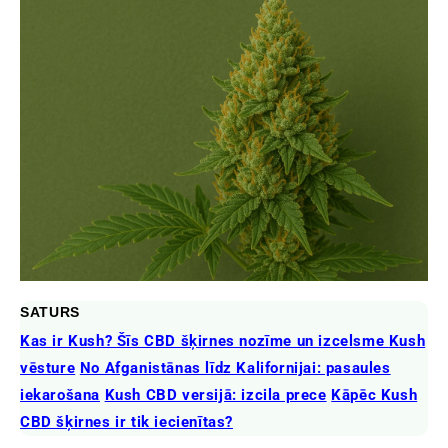
SATURS
Kas ir Kush? Šīs CBD šķirnes nozīme un izcelsme
Kush
vēsture
No Afganistānas līdz Kalifornijai: pasaules
iekarošana
Kush CBD versijā: izcila prece
Kāpēc Kush
CBD šķirnes ir tik iecienītas?