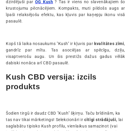
dzirdējuši par
OG Kush
? Tas ir viens no slavenākajiem šo
krustojumu pēcnācējiem. Kompakts, muti pildošs augs ar
īpaši relaksējošu efektu, kas kļuvis par kaņepju ikonu visā
pasaulē.
Kopš tā laika nosaukums "Kush" ir kļuvis par
kvalitātes zīmi
,
gandrīz par mītu. Tas asociējas ar spēcīgu, dziļu,
visaptverošu augu. Un šis prestižs dažus gadus vēlāk
dabiski nonāca arī CBD pasaulē.
Kush CBD versija: izcils
produkts
Šodien tirgū ir daudz CBD "Kush" šķirņu. Taču brīdinām, ka
tas nav tikai mārketings! Selekcionāri ir
cītīgi strādājuši,
lai
saglabātu tipisko Kush profilu, vienlaikus samazinot (vai