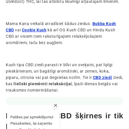
izslēdzot) THC, lai tas atbilstu likumīgi atļautajam līmenim.
Mama Kana veikalā atradīsiet šādus ziedus.
Bubba Kush
CBD
vai
Cookie Kush
kā arī OG Kush CBD un Hindu Kush
CBD ar visiem tiem raksturīgajiem relaksējošajiem
aromātiem, taču bez augļiem.
Kush tipa CBD ziedi parasti ir blīvi un sveķaini, pat lipīgi
pieskārienam, un bagātīgi aromātiski, ar zemes, koka,
piparu, citrona vai pat degvielas notīm. Tie ir
CBD ziedi
ziedi,
kas
lieliski piemēroti relaksācijai
, īpaši dienas beigās vai
trauksmes nomierināšanai.
Kāpēc Kush CBD šķirnes ir tik
Paldies par apmeklējumu!
populāras?
Piesakieties, lai saņemtu