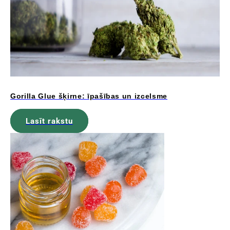
Gorilla Glue šķirne: īpašības un izcelsme
Lasīt rakstu