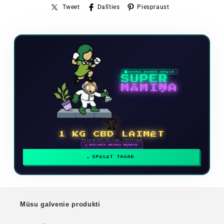
Tweet
Dalīties
Piespraust
JAUNA VIDEO SPĒLE
SUPER
MĀMIŅA
🏆
1 KG CBD LAIMĒT
Piedalies un kāp reitingā
🗓 BALVAS KATRU MĒNESI
SPĒLĒT TAGAD
Mūsu galvenie produkti