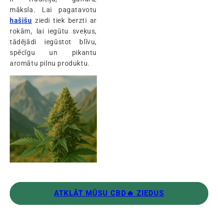
māksla. Lai pagatavotu
hašišu
ziedi tiek berzti ar
rokām, lai iegūtu sveķus,
tādējādi iegūstot blīvu,
spēcīgu un pikantu
aromātu pilnu produktu.
ATKLĀT MŪSU CBD🔥 ZIEDUS