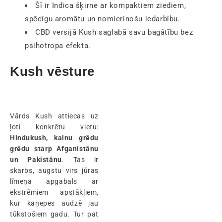
Šī ir Indica šķirne ar kompaktiem ziediem,
spēcīgu aromātu un nomierinošu iedarbību.
CBD versijā Kush saglabā savu bagātību bez
psihotropa efekta.
Kush vēsture
Vārds Kush attiecas uz
ļoti konkrētu vietu:
Hindukush, kalnu grēdu
grēdu starp Afganistānu
un Pakistānu
. Tas ir
skarbs, augstu virs jūras
līmeņa apgabals ar
ekstrēmiem apstākļiem,
kur kaņepes audzē jau
tūkstošiem gadu. Tur pat