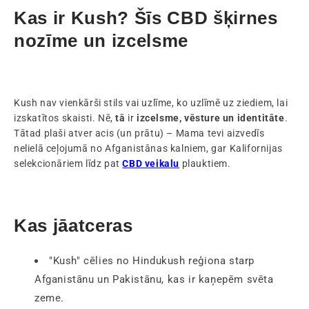
Kas ir Kush? Šīs CBD šķirnes
nozīme un izcelsme
Kush nav vienkārši stils vai uzlīme, ko uzlīmē uz ziediem, lai
izskatītos skaisti. Nē,
tā
ir
izcelsme, vēsture un identitāte
.
Tātad plaši atver acis (un prātu) – Mama tevi aizvedīs
nelielā ceļojumā no Afganistānas kalniem, gar Kalifornijas
selekcionāriem līdz pat
CBD veikalu
plauktiem.
Kas jāatceras
"Kush" cēlies no Hindukush reģiona starp
Afganistānu un Pakistānu, kas ir kaņepēm svēta
zeme.