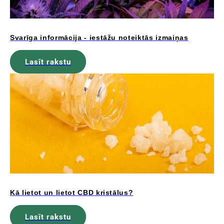
Svarīga informācija - iestāžu noteiktās izmaiņas
Lasīt rakstu
Kā lietot un lietot CBD kristālus?
Lasīt rakstu