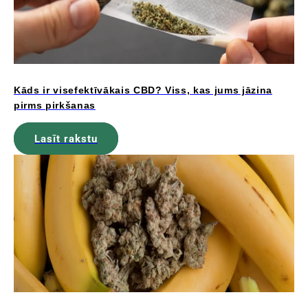
Kāds ir visefektīvākais CBD? Viss, kas jums jāzina
pirms pirkšanas
Lasīt rakstu