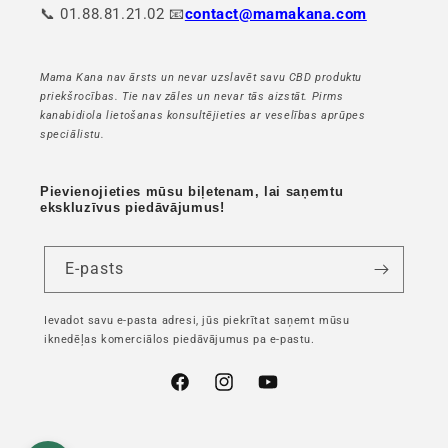
📞 01.88.81.21.02 📧
contact@mamakana.com
Mama Kana nav ārsts un nevar uzslavēt savu CBD produktu
priekšrocības. Tie nav zāles un nevar tās aizstāt. Pirms
kanabidiola lietošanas konsultējieties ar veselības aprūpes
speciālistu.
Pievienojieties mūsu biļetenam, lai saņemtu
ekskluzīvus piedāvājumus!
E-pasts
Ievadot savu e-pasta adresi, jūs piekrītat saņemt mūsu
iknedēļas komerciālos piedāvājumus pa e-pastu.
Facebook
Instagram
YouTube