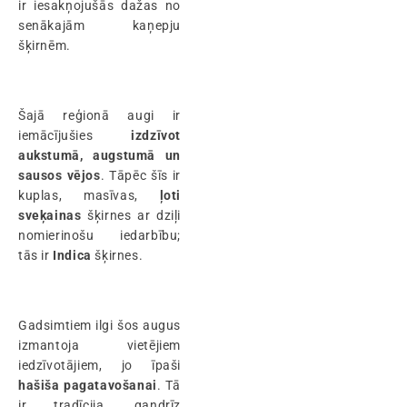
ir iesakņojušās dažas no
senākajām kaņepju
šķirnēm.
Šajā reģionā augi ir
iemācījušies
izdzīvot
aukstumā, augstumā un
sausos vējos
. Tāpēc šīs ir
kuplas, masīvas,
ļoti
sveķainas
šķirnes ar dziļi
nomierinošu iedarbību;
tās ir
Indica
šķirnes.
Gadsimtiem ilgi šos augus
izmantoja vietējiem
iedzīvotājiem, jo īpaši
hašiša pagatavošanai
. Tā
ir tradīcija, gandrīz