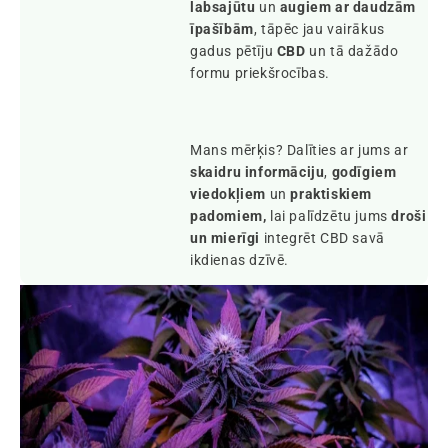
labsajūtu
un
augiem ar daudzām
īpašībām
, tāpēc jau vairākus
gadus pētīju
CBD
un tā dažādo
formu priekšrocības.
Mans mērķis? Dalīties ar jums ar
skaidru informāciju
,
godīgiem
viedokļiem
un
praktiskiem
padomiem,
lai palīdzētu jums
droši
un mierīgi
integrēt CBD savā
ikdienas dzīvē.