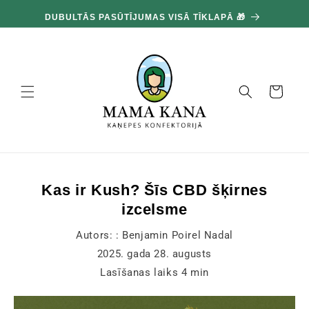
un
pāriet
DUBULTĀS PASŪTĪJUMAS VISĀ TĪKLAPĀ 🎁
pie
satura
Grozs
Kas ir Kush? Šīs CBD šķirnes
izcelsme
Autors: :
Benjamin Poirel Nadal
2025. gada 28. augusts
Lasīšanas laiks
4
min