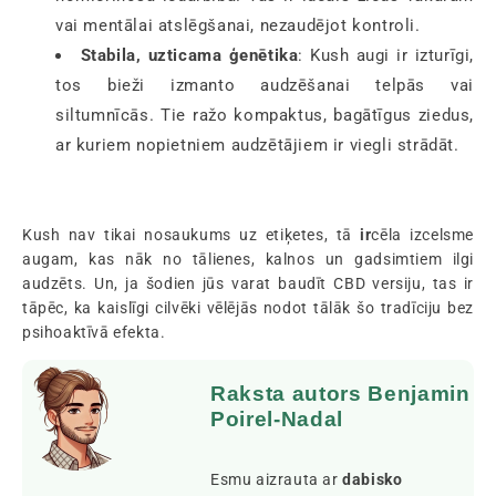
vai mentālai atslēgšanai, nezaudējot kontroli.
Stabila, uzticama ģenētika
: Kush augi ir izturīgi,
tos bieži izmanto audzēšanai telpās vai
siltumnīcās. Tie ražo kompaktus, bagātīgus ziedus,
ar kuriem nopietniem audzētājiem ir viegli strādāt.
Kush nav tikai nosaukums uz etiķetes, tā
ir
cēla izcelsme
augam, kas nāk no tālienes, kalnos un gadsimtiem ilgi
audzēts. Un, ja šodien jūs varat baudīt CBD versiju, tas ir
tāpēc, ka kaislīgi cilvēki vēlējās nodot tālāk šo tradīciju bez
psihoaktīvā efekta.
Raksta autors Benjamin
Poirel-Nadal
Esmu aizrauta ar
dabisko