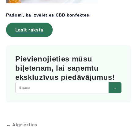
Padomi, kā izvēlēties CBD konfektes
Lasīt rakstu
Pievienojieties mūsu
biļetenam, lai saņemtu
ekskluzīvus piedāvājumus!
→
← Atgriezties