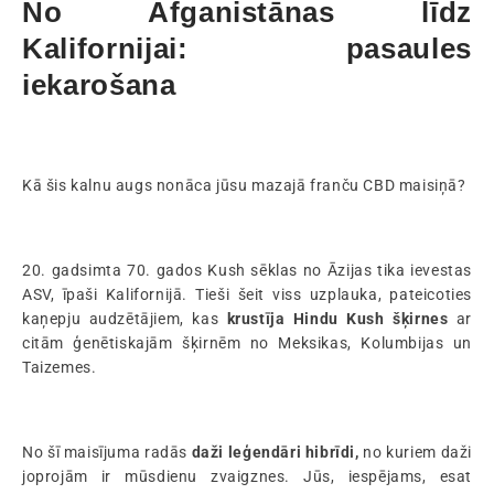
No Afganistānas līdz
Kalifornijai: pasaules
iekarošana
Kā šis kalnu augs nonāca jūsu mazajā franču CBD maisiņā?
20. gadsimta 70. gados Kush sēklas no Āzijas tika ievestas
ASV, īpaši Kalifornijā. Tieši šeit viss uzplauka, pateicoties
kaņepju audzētājiem, kas
krustīja
Hindu Kush šķirnes
ar
citām ģenētiskajām šķirnēm no Meksikas, Kolumbijas un
Taizemes.
No šī maisījuma radās
daži leģendāri hibrīdi,
no kuriem daži
joprojām ir mūsdienu zvaigznes. Jūs, iespējams, esat