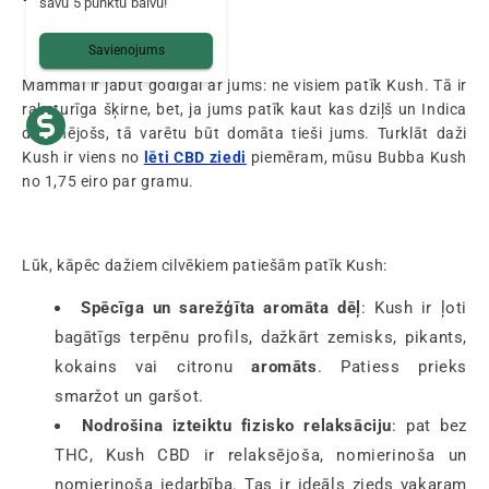
savu 5 punktu balvu!
Savienojums
Mammai ir jābūt godīgai ar jums: ne visiem patīk Kush. Tā ir
raksturīga šķirne, bet, ja jums patīk kaut kas dziļš un Indica
dominējošs, tā varētu būt domāta tieši jums. Turklāt daži
Kush ir viens no
lēti CBD ziedi
piemēram, mūsu Bubba Kush
no 1,75 eiro par gramu.
Lūk, kāpēc dažiem cilvēkiem patiešām patīk Kush:
Spēcīga un sarežģīta aromāta dēļ
: Kush ir ļoti
bagātīgs terpēnu profils, dažkārt zemisks, pikants,
kokains vai citronu
aromāts
. Patiess prieks
smaržot un garšot.
Nodrošina izteiktu fizisko relaksāciju
: pat bez
THC, Kush CBD ir relaksējoša, nomierinoša un
nomierinoša iedarbība. Tas ir ideāls zieds vakaram