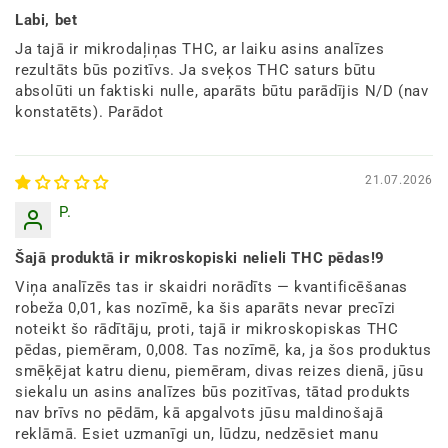
Labi, bet
Ja tajā ir mikrodaļiņas THC, ar laiku asins analīzes
rezultāts būs pozitīvs. Ja sveķos THC saturs būtu
absolūti un faktiski nulle, aparāts būtu parādījis N/D (nav
konstatēts). Parādot
21.07.2026
P.
Šajā produktā ir mikroskopiski nelieli THC pēdas!9
Viņa analīzēs tas ir skaidri norādīts — kvantificēšanas
robeža 0,01, kas nozīmē, ka šis aparāts nevar precīzi
noteikt šo rādītāju, proti, tajā ir mikroskopiskas THC
pēdas, piemēram, 0,008. Tas nozīmē, ka, ja šos produktus
smēķējat katru dienu, piemēram, divas reizes dienā, jūsu
siekalu un asins analīzes būs pozitīvas, tātad produkts
nav brīvs no pēdām, kā apgalvots jūsu maldinošajā
reklāmā. Esiet uzmanīgi un, lūdzu, nedzēsiet manu