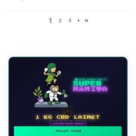
1
2
3
JAUNA VIDEO SPĒLE
SUPER
MĀMIŅA
🏆
1 KG CBD LAIMĒT
Piedalies un kāp reitingā
🗓 BALVAS KATRU MĒNESI
SPĒLĒT TAGAD