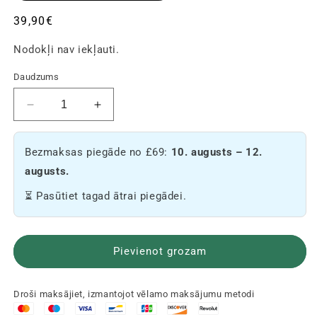
Parastā
39,90€
cena
Nodokļi nav iekļauti.
Daudzums
Samazināt
Palielināt
Pack
Pack
skaitu
daudzumu
Bezmaksas piegāde no £69:
10. augusts – 12.
ar
–
sveķiem,
sveķi
augusts.
kuros
ar
⏳ Pasūtiet tagad ātrai piegādei.
nav
0%
THC
THC
🍫
🍫
Pievienot grozam
Droši maksājiet, izmantojot vēlamo maksājumu metodi