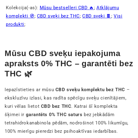
Kolekcija(-as):
Mūsu bestselleri CBD 🔥
;
Atklājumu
komplekti 🧭
;
CBD sveķi bez THC
;
CBD sveķi 🍫
;
Visi
produkti
;
Mūsu CBD sveķu iepakojuma
apraksts 0% THC – garantēti bez
THC 🌿
Iepazīstieties ar mūsu
CBD sveķu komplektu bez THC
–
ekskluzīvu izlasi, kas radīta spēcīgu sveķu cienītājiem,
kuri vēlas lietot
CBD bez THC
. Katrai šī komplekta
šķirnei ir
garantēts 0% THC saturs
bez jebkādām
tetrahidrokanabinola pēdām, nodrošinot 100% likumīgu,
100% mierīgu pieredzi bez psihoaktīvas iedarbības.