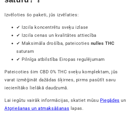
Izvēloties šo paketi, jūs izvēlaties:
✔ Izcila koncentrētu sveķu izlase
✔ Izcila cenas un kvalitātes attiecība
✔ Maksimāla drošība, pateicoties
nulles THC
saturam
✔ Pilnīga atbilstība Eiropas regulējumam
Pateicoties šim CBD 0% THC sveķu komplektam, jūs
varat izmēģināt dažādas šķirnes, pirms pasūtīt savu
iecienītāko lielākā daudzumā.
Lai iegūtu vairāk informācijas, skatiet mūsu
Piegādes
un
Atgriešanas un atmaksāšanas
lapas.