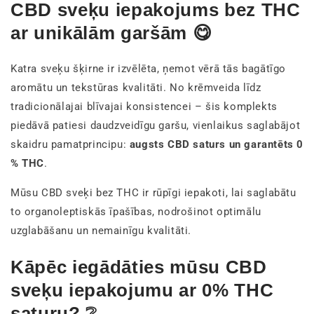
CBD sveķu iepakojums bez THC
ar unikālām garšām 😋
Katra sveķu šķirne ir izvēlēta, ņemot vērā tās bagātīgo
aromātu un tekstūras kvalitāti. No krēmveida līdz
tradicionālajai blīvajai konsistencei – šis komplekts
piedāvā patiesi daudzveidīgu garšu, vienlaikus saglabājot
skaidru pamatprincipu:
augsts CBD saturs un garantēts 0
% THC
.
Mūsu CBD sveķi bez THC ir rūpīgi iepakoti, lai saglabātu
to organoleptiskās īpašības, nodrošinot optimālu
uzglabāšanu un nemainīgu kvalitāti.
Kāpēc iegādāties mūsu CBD
sveķu iepakojumu ar 0% THC
saturu? ❔