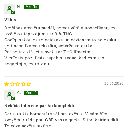
N.
Vīlies
Drošības apsvērumu dēļ, ņemot vērā autovadīšanu, es
izvēlējos iepakojumu ar 0 % THC.
Godīgi sakot, es to neiesaku un nevienam to neiesaku.
Ļoti nepatīkama tekstūra, smarža un garša.
Pat netiek klāt citu sveķu ar THC līmenim.
Vienīgais pozitīvais aspekts: tagad, kad esmu to
nogaršojis, es to zinu.
26.06.2026
A.
Nekāda interese par šo komplektu
Ceru, ka šis komentārs vēl nav dzēsts. Visām šīm
sveķēm ir tāda pati CBD vaska garša. Stipri kairina rīkli.
To nevajadzētu atkārtot.