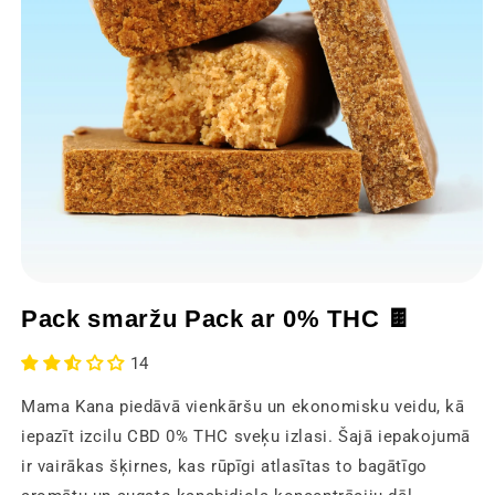
Atvērt
multivides
Pack smaržu Pack ar 0% THC 🍫
1
modālajā
logā
14
Mama Kana piedāvā vienkāršu un ekonomisku veidu, kā
iepazīt izcilu CBD 0% THC sveķu izlasi. Šajā iepakojumā
ir vairākas šķirnes, kas rūpīgi atlasītas to bagātīgo