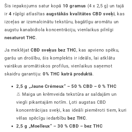
Šis iepakojums satur kopā
10 gramus
(4 x 2,5 g) un tajā
ir
4
rūpīgi atlasītas
augstākās kvalitātes CBD sveķi
, kas
izceļas ar izsmalcinātu tekstūru, bagātīgu aromātu un
augstu kanabidiola koncentrāciju, vienlaikus pilnīgi
nesaturot THC
.
Ja meklējat
CBD sveķus bez THC
, kas apvieno spēku,
garšu un drošību, šis komplekts ir ideāls, lai atklātu
vairākus aromātiskos profilus, vienlaikus saņemot
skaidru garantiju:
0% THC katrā produktā
.
2,5 g „Jaune Crémeux“ – 50 % CBD – 0 % THC
👃 Maiga un krēmveida tekstūra ar saldajām un
viegli pikantajām notīm. Ļoti augstas CBD
koncentrācijas sveķi, kas ideāli piemēroti tiem, kuri
vēlas spēcīgu iedarbību
bez THC
.
2,5 g „Moelleux“ – 30 % CBD – bez THC