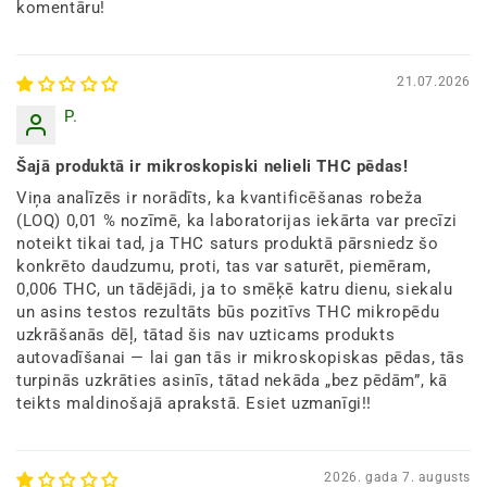
komentāru!
21.07.2026
P.
Šajā produktā ir mikroskopiski nelieli THC pēdas!
Viņa analīzēs ir norādīts, ka kvantificēšanas robeža
(LOQ) 0,01 % nozīmē, ka laboratorijas iekārta var precīzi
noteikt tikai tad, ja THC saturs produktā pārsniedz šo
konkrēto daudzumu, proti, tas var saturēt, piemēram,
0,006 THC, un tādējādi, ja to smēķē katru dienu, siekalu
un asins testos rezultāts būs pozitīvs THC mikropēdu
uzkrāšanās dēļ, tātad šis nav uzticams produkts
autovadīšanai — lai gan tās ir mikroskopiskas pēdas, tās
turpinās uzkrāties asinīs, tātad nekāda „bez pēdām”, kā
teikts maldinošajā aprakstā. Esiet uzmanīgi!!
2026. gada 7. augusts