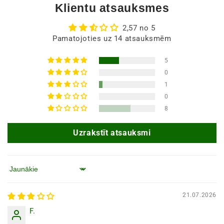
Klientu atsauksmes
2,57 no 5
Pamatojoties uz 14 atsauksmēm
5
0
1
0
8
Uzrakstīt atsauksmi
Kārtot pēc
21.07.2026
F.