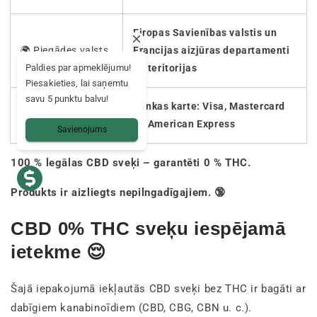
Eiropas Savienības valstis un
🌍 Piegādes valsts
Francijas aizjūras departamenti
un teritorijas
Paldies par apmeklējumu!
Piesakieties, lai saņemtu
savu 5 punktu balvu!
💳 Drošs
Bankas karte: Visa, Mastercard
maksājums
un American Express
Savienojums
100 % legālas CBD sveķi – garantēti 0 % THC.
Produkts ir aizliegts nepilngadīgajiem. 🔞
CBD 0% THC sveķu iespējamā
ietekme 😌
Šajā iepakojumā iekļautās CBD sveķi bez THC ir bagāti ar
dabīgiem kanabinoīdiem (CBD, CBG, CBN u. c.).