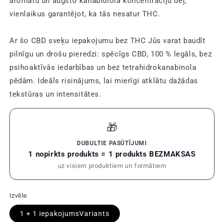
aromātu un augsto kanabidiola koncentrāciju dēļ,
vienlaikus garantējot, ka tās nesatur THC.
Ar šo CBD sveķu iepakojumu bez THC Jūs varat baudīt
pilnīgu un drošu pieredzi: spēcīgs CBD, 100 % legāls, bez
psihoaktīvās iedarbības un bez tetrahidrokanabinola
pēdām. Ideāls risinājums, lai mierīgi atklātu dažādas
tekstūras un intensitātes.
🎁
DUBULTIE PASŪTĪJUMI
1 nopirkts produkts = 1 produkts BEZMAKSAS
uz visiem produktiem un formātiem
Izvēle
1 + 1
iepakojumsVariants