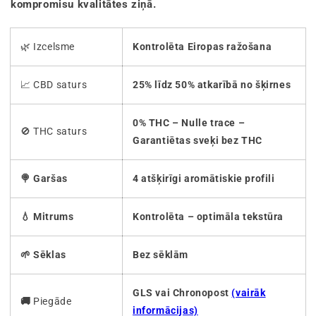
kompromisu kvalitātes ziņā.
🌿 Izcelsme
Kontrolēta Eiropas ražošana
📈 CBD saturs
25% līdz 50% atkarībā no šķirnes
0% THC – Nulle trace –
🚫 THC saturs
Garantiētas sveķi bez THC
🍭 Garšas
4 atšķirīgi aromātiskie profili
💧 Mitrums
Kontrolēta – optimāla tekstūra
🌱 Sēklas
Bez sēklām
GLS vai Chronopost
(vairāk
🚚
Piegāde
informācijas)