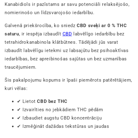
Kanabidiols ir pazīstams ar savu potenciāli relaksējošo,
nomierinošo un līdzsvarojošo iedarbību.
Galvenā priekšrocība, ko sniedz
CBD sveķi ar 0 % THC
saturu
, ir iespēja izbaudīt
CBD
labvēlīgo iedarbību bez
tetrahidrokanabinola klātbūtnes. Tādējādi jūs varat
izbaudīt labvēlīgu ietekmi uz labsajūtu bez psihoaktīvas
iedarbības, bez apreibinošas sajūtas un bez uzmanības
traucējumiem.
Šis pakalpojumu kopums ir īpaši piemērots patērētājiem,
kuri vēlas:
✔ Lietot
CBD bez THC
✔ Izvairīties no jebkādiem THC pēdām
✔ Izbaudiet augstu CBD koncentrāciju
✔ Izmēģināt dažādas tekstūras un jaudas