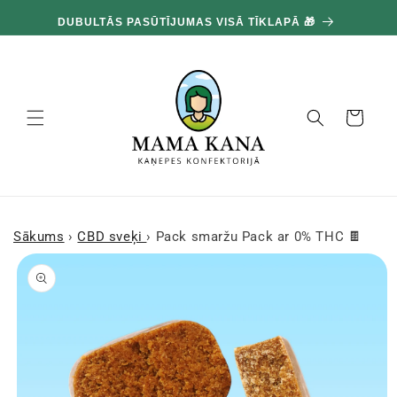
un
100
pāriet
DUBULTĀS PASŪTĪJUMAS VISĀ TĪKLAPĀ 🎁
pie
satura
Grozs
Sākums
›
CBD sveķi
›
Pack smaržu Pack ar 0% THC 🍫
Pārejiet uz
produkta
informāciju