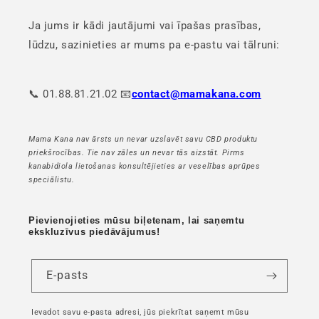
Ja jums ir kādi jautājumi vai īpašas prasības,
lūdzu, sazinieties ar mums pa e-pastu vai tālruni:
📞 01.88.81.21.02 📧
contact@mamakana.com
Mama Kana nav ārsts un nevar uzslavēt savu CBD produktu
priekšrocības. Tie nav zāles un nevar tās aizstāt. Pirms
kanabidiola lietošanas konsultējieties ar veselības aprūpes
speciālistu.
Pievienojieties mūsu biļetenam, lai saņemtu
ekskluzīvus piedāvājumus!
E-pasts
Ievadot savu e-pasta adresi, jūs piekrītat saņemt mūsu