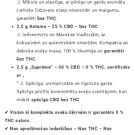
👃 Mīksta un elastīga, ar pilnīgu un gardu aromātu.
Lielisks līdzsvars starp intensitāti un maigumu,
garantēti
bez THC
.
2,5 g Ketama – 25 % CBD – bez THC
👃 Iedvesmots no Marokas tradīcijām, ar
koksainām un autentiskām smaržām. Kompakta un
dabiska sveķu masa, 100 % likumīga un
garantēti
bez THC
.
2,5 g „Suprême“ – 50 % CBD – 0 % THC, sertificēts
ar
„
“ 👃 Spēcīga, izsmalcināta un ilgstoša garša.
Spēcīgs profils koncentrētu sveķu cienītājiem, kuri
meklē
spēcīgu CBD bez THC
.
✔ Visām šī komplekta sveķu šķirnēm ir garantēts 0 %
THC saturs.
✔ Nav apreibinošas iedarbības – Nav THC – Nav