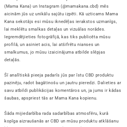
(Mama Kana) un Instagram (@mamakana.cbd) mēs
aicinām jūs uz unikālu sajūtu izpēti. Kā uzticams Mama
Kana sekotājs esi mūsu iknedēļas ierakstos uzmanīgs,
lai meklētu smalkas detaļas un vizuālas norādes.
Iegremdējieties fotogrāfijā, kas tiks publicēta mūsu
profilā, un asiniet acis, lai atšifrētu nianses un
smalkumus, jo mūsu izaicinājuma atbilde slēpjas
detaļās.
Šī analītiskā pieeja padarīs jūs par īstu CBD produktu
pazinēju, radot bagātinošu un jautru pieredzi. Dalieties ar
savu atbildi publikācijas komentāros un, ja jums ir kādas
šaubas, apspriest tās ar Mama Kana kopienu.
Šāda mijiedarbība rada sadarbības atmosfēru, kurā
kopīga aizraušanās ar CBD un mūsu produktu atklāšanu