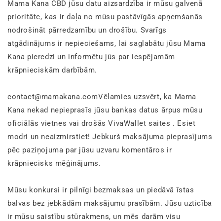
Mama Kana CBD jūsu datu aizsardzība ir mūsu galvenā
prioritāte, kas ir daļa no mūsu pastāvīgās apņemšanās
nodrošināt pārredzamību un drošību. Svarīgs
atgādinājums ir nepieciešams, lai saglabātu jūsu Mama
Kana pieredzi un informētu jūs par iespējamām
krāpnieciskām darbībām.
contact@mamakana.comVēlamies uzsvērt, ka Mama
Kana nekad nepieprasīs jūsu bankas datus ārpus mūsu
oficiālās vietnes vai drošās VivaWallet saites . Esiet
modri un neaizmirstiet! Jebkurš maksājuma pieprasījums
pēc paziņojuma par jūsu uzvaru komentāros ir
krāpniecisks mēģinājums.
Mūsu konkursi ir pilnīgi bezmaksas un piedāvā īstas
balvas bez jebkādām maksājumu prasībām. Jūsu uzticība
ir mūsu saistību stūrakmens, un mēs darām visu