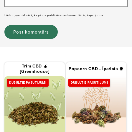
Lūdzu, ņemiet vērā, ka pirms publicēšanas komentāri ir jāapstiprina.
Trim CBD 🧉
Popcorn CBD - Īpašais 🍿
[Greenhouse]
DUBULTIE PASŪTĪJUMI
DUBULTIE PASŪTĪJUMI