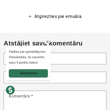
Atgriezties pie emuāra
Atstājiet savu komentāru
Paldies par apmeklējumu!
Piesakieties, lai saņemtu
Nosaukums
*
savu 5 punktu balvu!
Savienojums
E-pasts
*
Komentārs
*