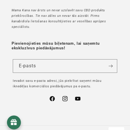
Mama Kana nav ārsts un nevar uzslavēt savu CBD produktu
priekšrocības. Tie nav zāles un nevar tās aizstāt. Pirms
kanabidiola lietošanas konsultējieties ar veselības aprūpes
speciālistu.
Pievienojieties mūsu biļetenam, lai saņemtu
ekskluzīvus piedāvājumus!
E-pasts
Ievadot savu e-pasta adresi, jūs piekrītat saņemt mūsu
iknedēļas komerciālos piedāvājumus pa e-pastu.
Facebook
Instagram
YouTube