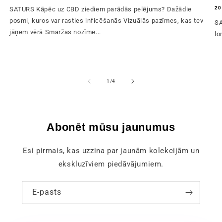
20
SATURS Kāpēc uz CBD ziediem parādās pelējums? Dažādie
posmi, kuros var rasties inficēšanās Vizuālās pazīmes, kas tev
SA
jāņem vērā Smaržas nozīme...
lo
no
1
/
4
Abonēt mūsu jaunumus
Esi pirmais, kas uzzina par jaunām kolekcijām un
ekskluzīviem piedāvājumiem.
E-pasts