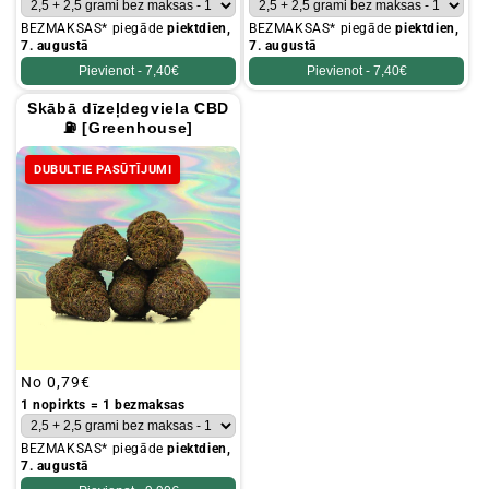
BEZMAKSAS* piegāde
piektdien,
BEZMAKSAS* piegāde
piektdien,
7. augustā
7. augustā
Pievienot -
7,40€
Pievienot -
7,40€
Skābā dīzeļdegviela CBD
⛽ [Greenhouse]
DUBULTIE PASŪTĪJUMI
Parastā
No
0,79€
cena
1 nopirkts = 1 bezmaksas
BEZMAKSAS* piegāde
piektdien,
7. augustā