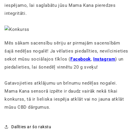
iespējamo, lai saglabātu jūsu Mama Kana pieredzes
integritāti.
Mēs sākam sacensību sēriju ar pirmajām sacensībām
šajā nedēļas nogalē! Ja vēlaties piedalīties, nevilcinieties
sekot mūsu sociālajos tīklos
(
Facebook
,
Instagram
)
un
piedalieties, lai šonedēļ vinnētu 20 g sveķu!
Gatavojieties atklājumu un brīnumu nedēļas nogalei.
Mama Kana sensorā izpēte ir daudz vairāk nekā tikai
konkurss, tā ir lieliska iespēja atklāt vai no jauna atklāt
mūsu CBD dārgumus.
Dalīties ar šo rakstu