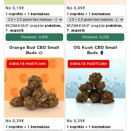
Parastā
No
0,19€
Parastā
No
0,49€
cena
cena
1 nopirkts = 1 bezmaksas
1 nopirkts = 1 bezmaksas
BEZMAKSAS* piegāde
piektdien,
BEZMAKSAS* piegāde
piektdien,
7. augustā
7. augustā
Pievienot -
4,95€
Pievienot -
6,25€
Orange Bud CBD Small
OG Kush CBD Small
Buds 🍊
Buds 👮
DUBULTIE PASŪTĪJUMI
DUBULTIE PASŪTĪJUMI
Parastā
No
0,39€
Parastā
No
0,39€
cena
cena
1 nopirkts = 1 bezmaksas
1 nopirkts = 1 bezmaksas