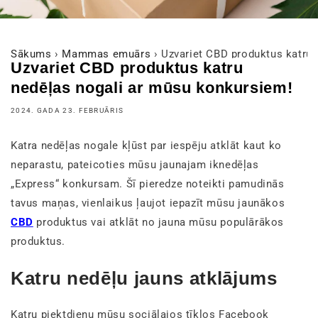
Sākums
›
Mammas emuārs
›
Uzvariet CBD produktus katru 
Uzvariet CBD produktus katru
nedēļas nogali ar mūsu konkursiem!
2024. GADA 23. FEBRUĀRIS
Katra nedēļas nogale kļūst par iespēju atklāt kaut ko
neparastu, pateicoties mūsu jaunajam iknedēļas
„Express“ konkursam. Šī pieredze noteikti pamudinās
tavus maņas, vienlaikus ļaujot iepazīt mūsu jaunākos
CBD
produktus vai atklāt no jauna mūsu populārākos
produktus.
Katru nedēļu jauns atklājums
Katru piektdienu mūsu sociālajos tīklos Facebook