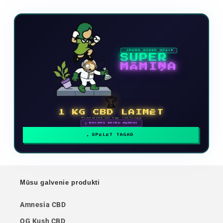
JAUNA VIDEO SPĒLE
SUPER
MĀMIŅA
🏆
1 KG CBD LAIMĒT
Piedalies un kāp reitingā
🗓 BALVAS KATRU MĒNESI
SPĒLĒT TAGAD
Mūsu galvenie produkti
Amnesia CBD
OG Kush CBD