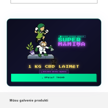
JAUNA VIDEO SPĒLE
SUPER
MĀMIŅA
🏆
1 KG CBD LAIMĒT
Piedalies un kāp reitingā
🗓 BALVAS KATRU MĒNESI
SPĒLĒT TAGAD
Mūsu galvenie produkti