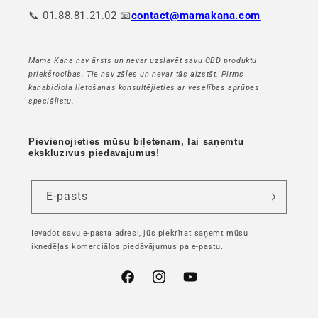
📞 01.88.81.21.02 📧
contact@mamakana.com
Mama Kana nav ārsts un nevar uzslavēt savu CBD produktu
priekšrocības. Tie nav zāles un nevar tās aizstāt. Pirms
kanabidiola lietošanas konsultējieties ar veselības aprūpes
speciālistu.
Pievienojieties mūsu biļetenam, lai saņemtu
ekskluzīvus piedāvājumus!
E-pasts
Ievadot savu e-pasta adresi, jūs piekrītat saņemt mūsu
iknedēļas komerciālos piedāvājumus pa e-pastu.
Facebook
Instagram
YouTube