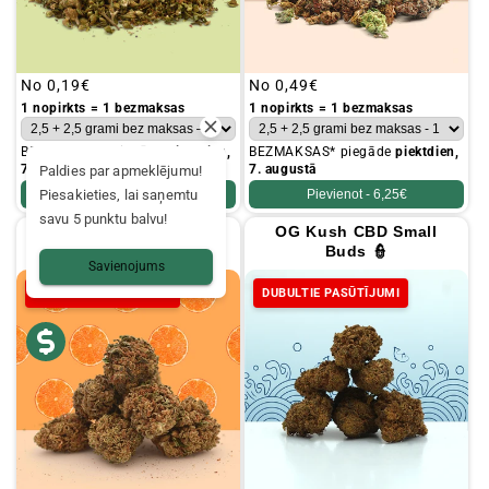
Parastā
No
0,19€
Parastā
No
0,49€
cena
cena
1 nopirkts = 1 bezmaksas
1 nopirkts = 1 bezmaksas
BEZMAKSAS* piegāde
piektdien,
BEZMAKSAS* piegāde
piektdien,
7. augustā
7. augustā
Paldies par apmeklējumu!
Piesakieties, lai saņemtu
Pievienot -
4,95€
Pievienot -
6,25€
savu 5 punktu balvu!
Orange Bud CBD Small
OG Kush CBD Small
Buds 🍊
Buds 👮
Savienojums
DUBULTIE PASŪTĪJUMI
DUBULTIE PASŪTĪJUMI