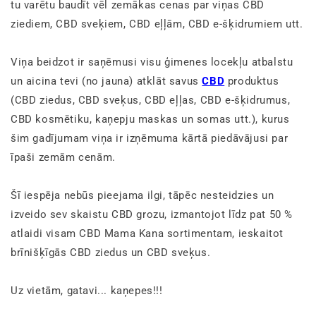
tu varētu baudīt vēl zemākas cenas par viņas CBD
ziediem, CBD sveķiem, CBD eļļām, CBD e-šķidrumiem utt.
Viņa beidzot ir saņēmusi visu ģimenes locekļu atbalstu
un aicina tevi (no jauna) atklāt savus
CBD
produktus
(CBD ziedus, CBD sveķus, CBD eļļas, CBD e-šķidrumus,
CBD kosmētiku, kaņepju maskas un somas utt.), kurus
šim gadījumam viņa ir izņēmuma kārtā piedāvājusi par
īpaši zemām cenām.
Šī iespēja nebūs pieejama ilgi, tāpēc nesteidzies un
izveido sev skaistu CBD grozu, izmantojot līdz pat 50 %
atlaidi visam CBD Mama Kana sortimentam, ieskaitot
brīnišķīgās CBD ziedus un CBD sveķus.
Uz vietām, gatavi... kaņepes!!!