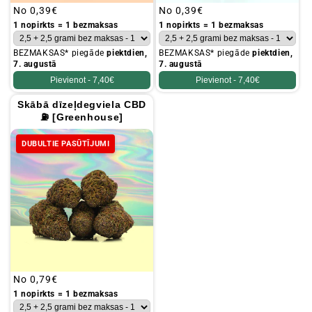
Parastā
No
0,39€
Parastā
No
0,39€
cena
cena
1 nopirkts = 1 bezmaksas
1 nopirkts = 1 bezmaksas
BEZMAKSAS* piegāde
piektdien,
BEZMAKSAS* piegāde
piektdien,
7. augustā
7. augustā
Pievienot -
7,40€
Pievienot -
7,40€
Skābā dīzeļdegviela CBD
⛽ [Greenhouse]
DUBULTIE PASŪTĪJUMI
Parastā
No
0,79€
cena
1 nopirkts = 1 bezmaksas