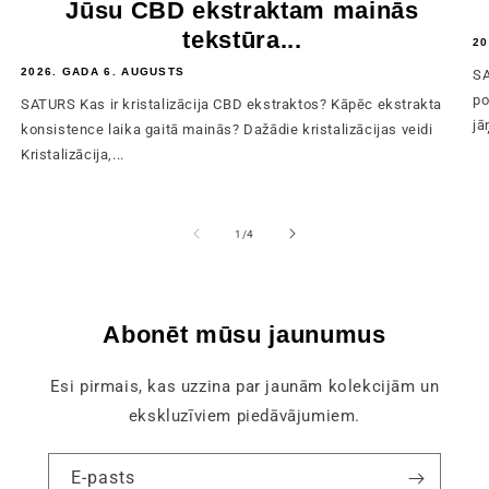
Jūsu CBD ekstraktam mainās
tekstūra...
20
2026. GADA 6. AUGUSTS
SA
po
SATURS Kas ir kristalizācija CBD ekstraktos? Kāpēc ekstrakta
jā
konsistence laika gaitā mainās? Dažādie kristalizācijas veidi
Kristalizācija,...
no
1
/
4
Abonēt mūsu jaunumus
Esi pirmais, kas uzzina par jaunām kolekcijām un
ekskluzīviem piedāvājumiem.
E-pasts