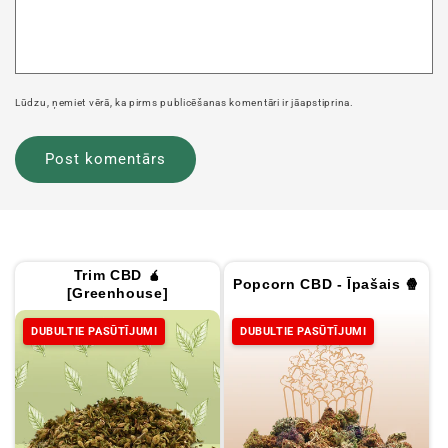
Lūdzu, ņemiet vērā, ka pirms publicēšanas komentāri ir jāapstiprina.
Trim CBD 🧉
Popcorn CBD - Īpašais 🍿
[Greenhouse]
DUBULTIE PASŪTĪJUMI
DUBULTIE PASŪTĪJUMI