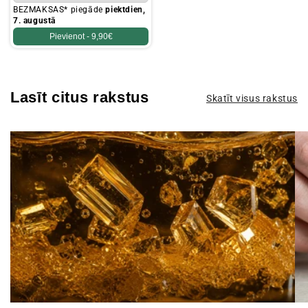
BEZMAKSAS* piegāde
piektdien,
7. augustā
Pievienot -
9,90€
Lasīt citus rakstus
Skatīt visus rakstus