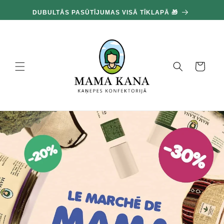
un
100
pāriet
DUBULTĀS PASŪTĪJUMAS VISĀ TĪKLAPĀ 🎁
pie
satura
Grozs