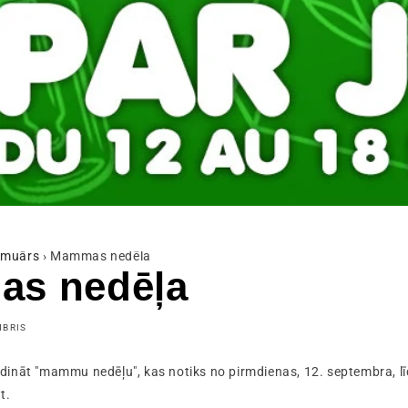
muārs
›
Mammas nedēļa
s nedēļa
MBRIS
sludināt "mammu nedēļu", kas notiks no pirmdienas, 12. septembra, lī
t.