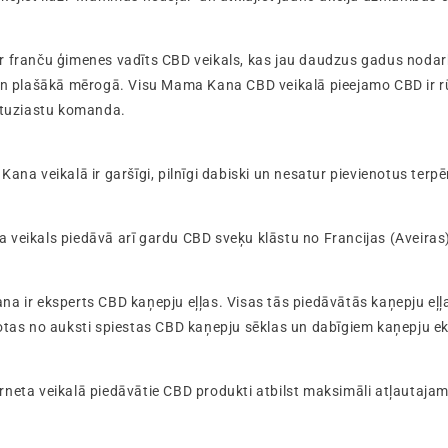
r franču ģimenes vadīts CBD veikals, kas jau daudzus gadus nodar
un plašākā mērogā. Visu Mama Kana CBD veikalā pieejamo CBD ir rū
entuziastu komanda.
ana veikalā ir garšīgi, pilnīgi dabiski un nesatur pievienotus terp
veikals piedāvā arī gardu CBD sveķu klāstu no Francijas (Aveiras
a ir eksperts CBD kaņepju eļļas. Visas tās piedāvātās kaņepju eļļa
otas no auksti spiestas CBD kaņepju sēklas un dabīgiem kaņepju e
rneta veikalā piedāvātie CBD produkti atbilst maksimāli atļautaj