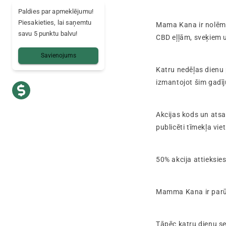
Paldies par apmeklējumu!
Piesakieties, lai saņemtu
Mama Kana ir nolēmu
savu 5 punktu balvu!
CBD eļļām, sveķiem 
Savienojums
Katru nedēļas dienu 
izmantojot šim gadīj
Akcijas kods un atsau
publicēti tīmekļa v
50% akcija attieksie
Mamma Kana ir parūpē
Tāpēc katru dienu se