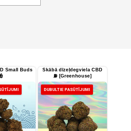
D Small Buds
Skābā dīzeļdegviela CBD
👮
⛽ [Greenhouse]
SŪTĪJUMI
DUBULTIE PASŪTĪJUMI