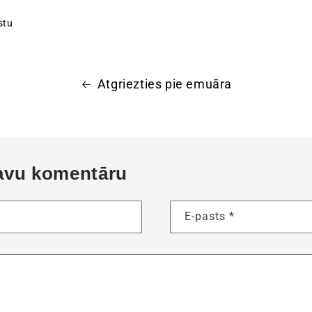
stu
Atgriezties pie emuāra
savu komentāru
E-pasts
*