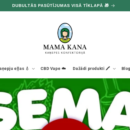
DUBULTĀS PASŪTĪJUMAS VISĀ TĪKLAPĀ 🎁
aņepju eļļas 💧
CBD Vape ☁️
Dažādi produkti 🖍️
Blog