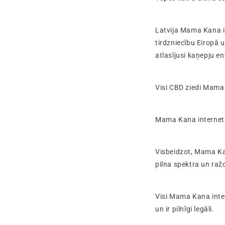
Latvija Mama Kana i
tirdzniecību Eiropā 
atlasījusi kaņepju 
Visi CBD ziedi Mama K
Mama Kana interneta 
Visbeidzot, Mama Kan
pilna spektra un raž
Visi Mama Kana inte
un ir pilnīgi legāli.