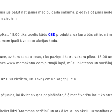
si jūs palutināt jaunā mācību gada sākumā, piedāvājot jums nedē
un ziediem.
plkst. 18:00 tiks izcelts kāds
CBD
produkts, uz kuru būs attiecinām
umam īpaši izveidoto akcijas kodu.
ce, uz kuru tas attiecas, tiks paziņoti katru vakaru plkst. 18.00 un
ietnes www.mamakana.com pirmajā lapā, mūsu biļetenos un sociālajo
s uz CBD ziediem, CBD sveķiem un kaņepju eļļu.
jusies, lai ikviens viņas paplašinātajā ģimenē varētu kaut ko atr
kojiet līdzi "Mammas nedēļai" un atklājiet jauno akciju uzmanības 