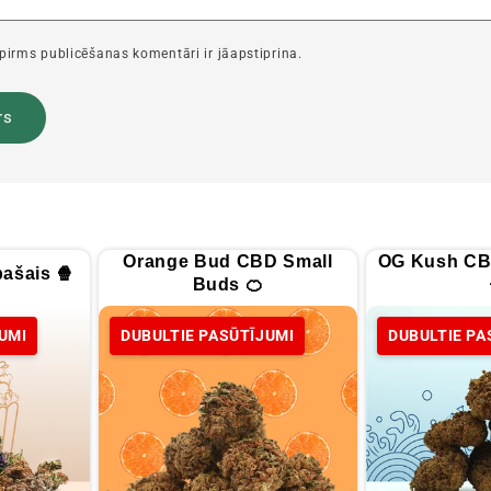
 pirms publicēšanas komentāri ir jāapstiprina.
Orange Bud CBD Small
OG Kush CB
ašais 🍿
Buds 🍊
UMI
DUBULTIE PASŪTĪJUMI
DUBULTIE PA