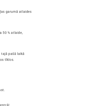
ļas garumā atlaides
a 50 % atlaide,
 tajā pašā laikā
s tīklos.
ast.
centrā!