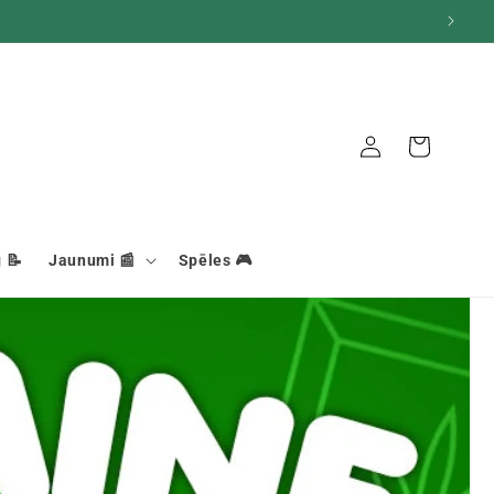
Grozs
Savienojums
 📝
Jaunumi 📰
Spēles 🎮