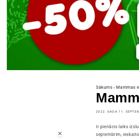
Sākums
›
Mammas e
Mamma
2022. GADA 11. SEPTE
Ir pienācis laiks iz
septembrim, ieskaito