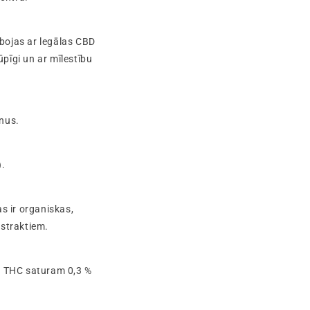
bojas ar legālas CBD
pīgi un ar mīlestību
ēnus.
).
s ir organiskas,
kstraktiem.
am THC saturam 0,3 %