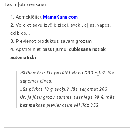
Tas ir ļoti vienkārši:
Apmeklējiet
MamaKana.com
Veiciet savu izvēli: ziedi, sveķi, eļļas, vapes,
edibles...
Pievienot produktus savam grozam
Apstipriniet pasūtījumu:
dublēšana notiek
automātiski
🎁 Piemērs: jūs pasūtāt vienu CBD eļļu? Jūs
saņemat divas.
Jūs pērkat 10 g sveķu? Jūs saņemat 20G.
Un, ja jūsu grozu summa sasniegs 99 €, mēs
bez maksas
pievienosim vēl līdz 35G.