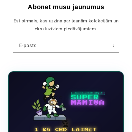
Abonēt mūsu jaunumus
Esi pirmais, kas uzzina par jaunām kolekcijām un
ekskluzīviem piedāvājumiem.
E-pasts
JAUNA VIDEO SPĒLE
SUPER
MĀMIŅA
🏆
1 KG CBD LAIMĒT