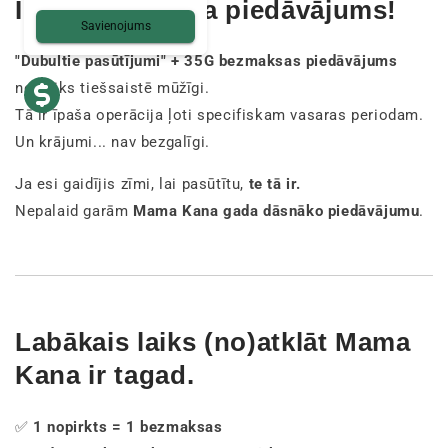
Ierobežota laika piedāvājums!
Savienojums
"Dubultie pasūtījumi" + 35G bezmaksas piedāvājums
nepaliks tiešsaistē mūžīgi.
Tā ir īpaša operācija ļoti specifiskam vasaras periodam.
Un krājumi... nav bezgalīgi.
Ja esi gaidījis zīmi, lai pasūtītu,
te tā ir.
Nepalaid garām
Mama Kana gada dāsnāko piedāvājumu
.
Labākais laiks (no)atklāt Mama
Kana ir tagad.
✅
1 nopirkts = 1 bezmaksas