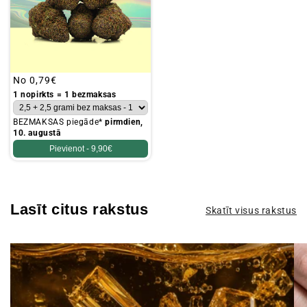
Parastā
No
0,79€
cena
1 nopirkts = 1 bezmaksas
BEZMAKSAS piegāde*
pirmdien,
10. augustā
Pievienot -
9,90€
Lasīt citus rakstus
Skatīt visus rakstus