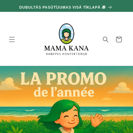
un
100
pāriet
DUBULTĀS PASŪTĪJUMAS VISĀ TĪKLAPĀ 🎁
pie
satura
Grozs