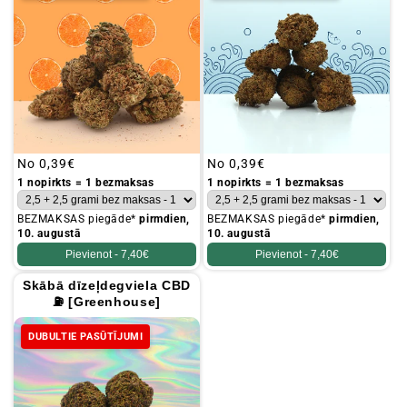
Parastā
No
0,39€
Parastā
No
0,39€
cena
cena
1 nopirkts = 1 bezmaksas
1 nopirkts = 1 bezmaksas
BEZMAKSAS piegāde*
pirmdien,
BEZMAKSAS piegāde*
pirmdien,
10. augustā
10. augustā
Pievienot -
7,40€
Pievienot -
7,40€
Skābā dīzeļdegviela CBD
⛽ [Greenhouse]
DUBULTIE PASŪTĪJUMI