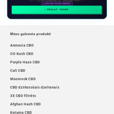
Piedalies un kāp reitingā
🗓 BALVAS KATRU MĒNESI
SPĒLĒT TAGAD
Mūsu galvenie produkti
Amnesia CBD
OG Kush CBD
Purple Haze CBD
Cali CBD
Moonrock CBD
CBD dzirkstošais dzeltenais
3X CBD filtrēts
Afghan Hash CBD
Ketama CBD