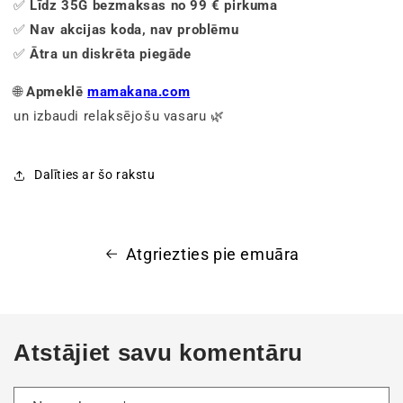
✅
Līdz 35G bezmaksas no 99 € pirkuma
✅
Nav akcijas koda, nav problēmu
✅
Ātra un diskrēta piegāde
🌐
Apmeklē
mamakana.com
un izbaudi relaksējošu vasaru 🌿
Dalīties ar šo rakstu
Atgriezties pie emuāra
Atstājiet savu komentāru