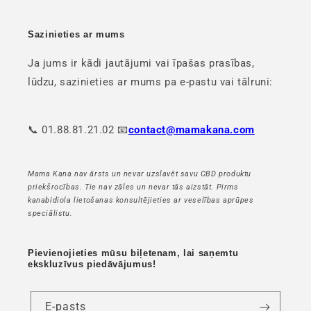
Sazinieties ar mums
Ja jums ir kādi jautājumi vai īpašas prasības,
lūdzu, sazinieties ar mums pa e-pastu vai tālruni:
📞 01.88.81.21.02 📧
contact@mamakana.com
Mama Kana nav ārsts un nevar uzslavēt savu CBD produktu
priekšrocības. Tie nav zāles un nevar tās aizstāt. Pirms
kanabidiola lietošanas konsultējieties ar veselības aprūpes
speciālistu.
Pievienojieties mūsu biļetenam, lai saņemtu
ekskluzīvus piedāvājumus!
E-pasts