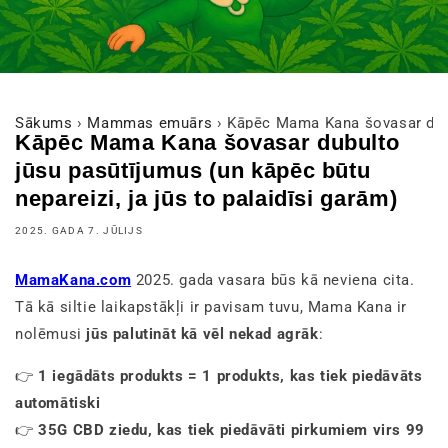
Sākums
›
Mammas emuārs
›
Kāpēc Mama Kana šovasar dubul
Kāpēc Mama Kana šovasar dubulto
jūsu pasūtījumus (un kāpēc būtu
nepareizi, ja jūs to palaidīsi garām)
2025. GADA 7. JŪLIJS
MamaKana.com
2025. gada vasara būs kā neviena cita.
Tā kā siltie laikapstākļi ir pavisam tuvu, Mama Kana ir
nolēmusi
jūs palutināt kā vēl nekad agrāk
:
👉
1 iegādāts produkts = 1 produkts, kas tiek piedāvāts
automātiski
👉
35G CBD ziedu, kas tiek piedāvāti pirkumiem virs 99