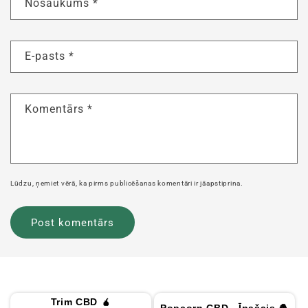
Nosaukums
*
E-pasts
*
Komentārs
*
Lūdzu, ņemiet vērā, ka pirms publicēšanas komentāri ir jāapstiprina.
Trim CBD 🧉