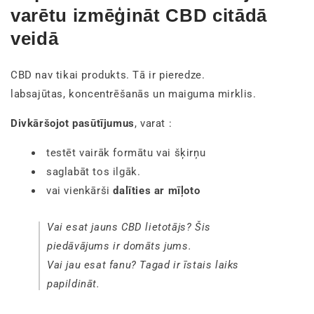
varētu izmēģināt CBD citādā
veidā
CBD nav tikai produkts. Tā ir pieredze.
labsajūtas, koncentrēšanās un maiguma mirklis.
Divkāršojot pasūtījumus
, varat :
testēt vairāk formātu vai šķirņu
saglabāt tos ilgāk.
vai vienkārši
dalīties ar mīļoto
Vai esat jauns CBD lietotājs? Šis
piedāvājums ir domāts jums.
Vai jau esat fanu? Tagad ir īstais laiks
papildināt.