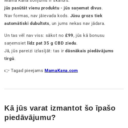
Mama Kana solījums ir skaidrs:
jūs pasūtāt vienu produktu - jūs saņemat divus
.
Nav formas, nav jāievada kods.
Jūsu grozs tiek
automātiski dubultots
, un jums nekas nav jādara.
Un tas vēl nav viss: sākot no
£99
, jūs kā bonusu
saņemsiet
līdz pat 35 g CBD ziedu
.
Jā, jūs pareizi izlasījāt: tas ir
dāsnākais piedāvājums
tirgū
.
👉 Tagad pieejams
MamaKana.com
Kā jūs varat izmantot šo īpašo
piedāvājumu?