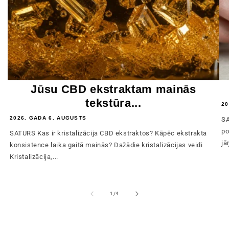
Jūsu CBD ekstraktam mainās
tekstūra...
20
2026. GADA 6. AUGUSTS
SA
po
SATURS Kas ir kristalizācija CBD ekstraktos? Kāpēc ekstrakta
jā
konsistence laika gaitā mainās? Dažādie kristalizācijas veidi
Kristalizācija,...
no
1
/
4