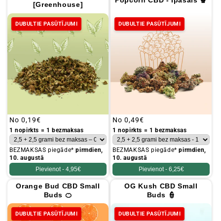
Popcorn CBD - Īpašais 🍿
[Greenhouse]
DUBULTIE PASŪTĪJUMI
DUBULTIE PASŪTĪJUMI
Parastā
No
0,19€
Parastā
No
0,49€
cena
cena
1 nopirkts = 1 bezmaksas
1 nopirkts = 1 bezmaksas
BEZMAKSAS piegāde*
pirmdien,
BEZMAKSAS piegāde*
pirmdien,
10. augustā
10. augustā
Pievienot -
4,95€
Pievienot -
6,25€
Orange Bud CBD Small
OG Kush CBD Small
Buds 🍊
Buds 👮
DUBULTIE PASŪTĪJUMI
DUBULTIE PASŪTĪJUMI