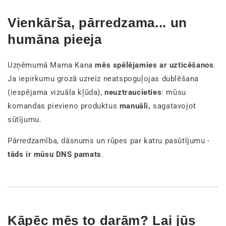
Vienkārša, pārredzama... un
humāna pieeja
Uzņēmumā Mama Kana
mēs spēlējamies ar uzticēšanos
.
Ja iepirkumu grozā uzreiz neatspoguļojas dublēšana
(iespējama vizuāla kļūda),
neuztraucieties
: mūsu
komandas pievieno produktus
manuāli,
sagatavojot
sūtījumu.
Pārredzamība, dāsnums un rūpes par katru pasūtījumu -
tāds ir mūsu DNS pamats
.
Kāpēc mēs to darām? Lai jūs