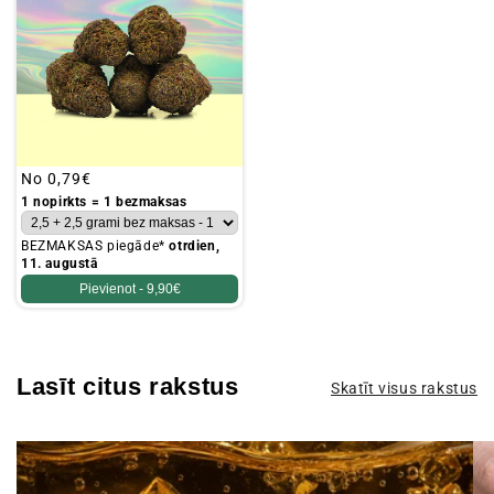
Parastā
No
0,79€
cena
1 nopirkts = 1 bezmaksas
BEZMAKSAS piegāde*
otrdien,
11. augustā
Pievienot -
9,90€
Lasīt citus rakstus
Skatīt visus rakstus