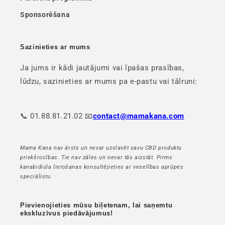
Sponsorēšana
Sazinieties ar mums
Ja jums ir kādi jautājumi vai īpašas prasības,
lūdzu, sazinieties ar mums pa e-pastu vai tālruni:
📞 01.88.81.21.02 📧
contact@mamakana.com
Mama Kana nav ārsts un nevar uzslavēt savu CBD produktu
priekšrocības. Tie nav zāles un nevar tās aizstāt. Pirms
kanabidiola lietošanas konsultējieties ar veselības aprūpes
speciālistu.
Pievienojieties mūsu biļetenam, lai saņemtu
ekskluzīvus piedāvājumus!