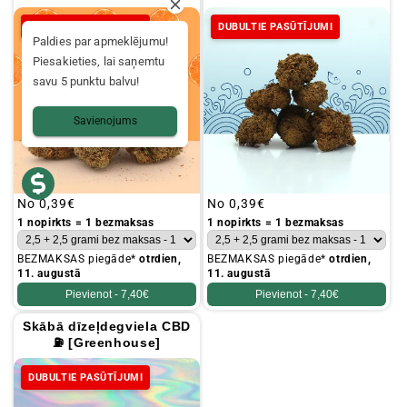
DUBULTIE PASŪTĪJUMI
DUBULTIE PASŪTĪJUMI
Paldies par apmeklējumu!
Piesakieties, lai saņemtu
savu 5 punktu balvu!
Savienojums
Parastā
No
0,39€
Parastā
No
0,39€
cena
cena
1 nopirkts = 1 bezmaksas
1 nopirkts = 1 bezmaksas
BEZMAKSAS piegāde*
otrdien,
BEZMAKSAS piegāde*
otrdien,
11. augustā
11. augustā
Pievienot -
7,40€
Pievienot -
7,40€
Skābā dīzeļdegviela CBD
⛽ [Greenhouse]
DUBULTIE PASŪTĪJUMI