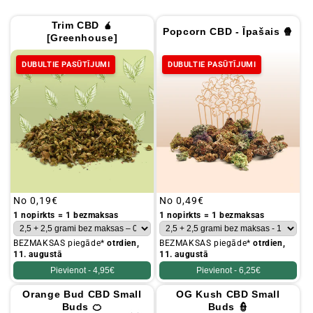
Trim CBD 🧉
Popcorn CBD - Īpašais 🍿
[Greenhouse]
DUBULTIE PASŪTĪJUMI
DUBULTIE PASŪTĪJUMI
Parastā
No
0,19€
Parastā
No
0,49€
cena
cena
1 nopirkts = 1 bezmaksas
1 nopirkts = 1 bezmaksas
BEZMAKSAS piegāde*
otrdien,
BEZMAKSAS piegāde*
otrdien,
11. augustā
11. augustā
Pievienot -
4,95€
Pievienot -
6,25€
Orange Bud CBD Small
OG Kush CBD Small
Buds 🍊
Buds 👮