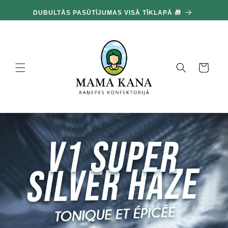
un
100
pāriet
DUBULTĀS PASŪTĪJUMAS VISĀ TĪKLAPĀ 🎁
pie
satura
Grozs