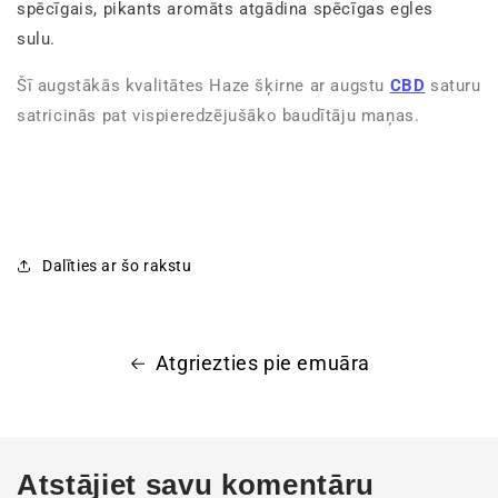
spēcīgais, pikants aromāts atgādina spēcīgas egles
sulu.
Šī augstākās kvalitātes Haze šķirne ar augstu
CBD
saturu
satricinās pat vispieredzējušāko baudītāju maņas.
Dalīties ar šo rakstu
Atgriezties pie emuāra
Atstājiet savu komentāru