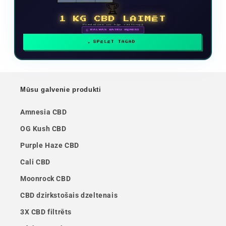
🏆
1 KG CBD LAIMĒT
Piedalies un kāp reitingā
🗓 BALVAS KATRU MĒNESI
SPĒLĒT TAGAD
Mūsu galvenie produkti
Amnesia CBD
OG Kush CBD
Purple Haze CBD
Cali CBD
Moonrock CBD
CBD dzirkstošais dzeltenais
3X CBD filtrēts