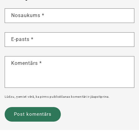
Nosaukums
*
E-pasts
*
Komentārs
*
Lūdzu, ņemiet vērā, ka pirms publicēšanas komentāri ir jāapstiprina.