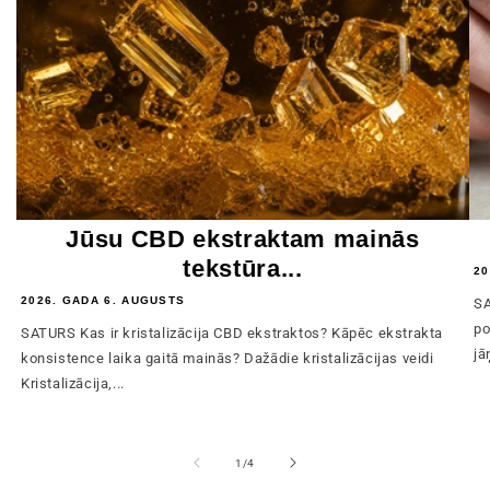
Jūsu CBD ekstraktam mainās
tekstūra...
20
2026. GADA 6. AUGUSTS
SA
po
SATURS Kas ir kristalizācija CBD ekstraktos? Kāpēc ekstrakta
jā
konsistence laika gaitā mainās? Dažādie kristalizācijas veidi
Kristalizācija,...
no
1
/
4