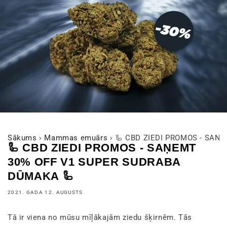
Sākums
›
Mammas emuārs
›
🦾 CBD ZIEDI PROMOS - SAŅ
🦾 CBD ZIEDI PROMOS - SAŅEMT
30% OFF V1 SUPER SUDRABA
DŪMAKA 🦾
2021. GADA 12. AUGUSTS
Tā ir viena no mūsu mīļākajām ziedu šķirnēm. Tās