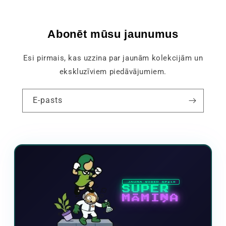
Abonēt mūsu jaunumus
Esi pirmais, kas uzzina par jaunām kolekcijām un
ekskluzīviem piedāvājumiem.
E-pasts
JAUNA VIDEO SPĒLE
SUPER
MĀMIŅA