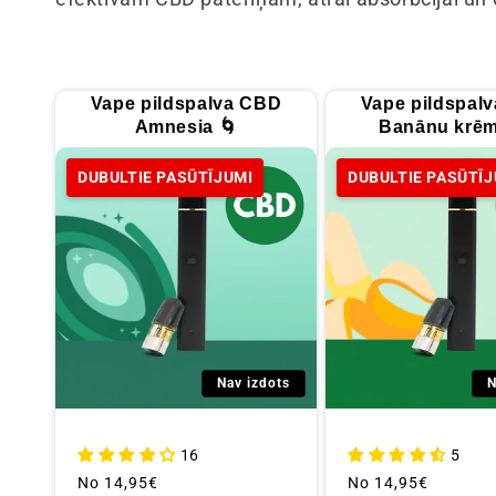
l
e
Vape pildspalva CBD
Vape pildspal
k
Amnesia 🌀
Banānu krēm
DUBULTIE PASŪTĪJUMI
DUBULTIE PASŪTĪJ
c
i
j
a
Nav izdots
N
:
16
5
Parastā
No
14,95€
Parastā
No
14,95€