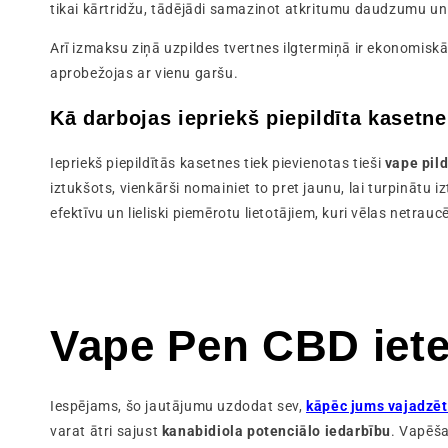
tikai kārtridžu, tādējādi samazinot atkritumu daudzumu un
Arī izmaksu ziņā uzpildes tvertnes ilgtermiņā ir ekonomisk
aprobežojas ar vienu garšu.
Kā darbojas iepriekš piepildīta kasetne
Iepriekš piepildītās kasetnes tiek pievienotas tieši
vape pil
iztukšots, vienkārši nomainiet to pret jaunu, lai turpinātu 
efektīvu un lieliski piemērotu lietotājiem, kuri vēlas netrau
Vape Pen CBD iete
Iespējams, šo jautājumu uzdodat sev,
kāpēc jums vajadzē
varat ātri sajust
kanabidiola potenciālo iedarbību
. Vapēš