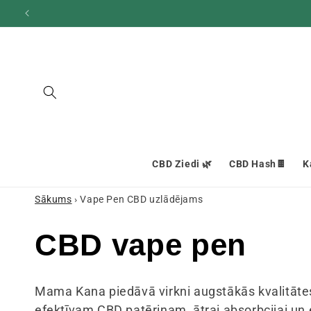
un
pāriet
pie
satura
CBD Ziedi 🌿
CBD Hash🍫
K
Sākums
›
Vape Pen CBD uzlādējams
K
CBD vape pen
o
Mama Kana piedāvā virkni augstākās kvalitāt
efektīvam CBD patēriņam, ātrai absorbcijai un