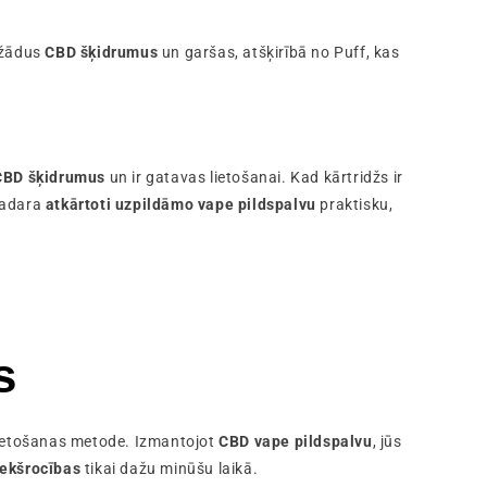
ažādus
CBD šķidrumus
un garšas, atšķirībā no Puff, kas
CBD šķidrumus
un ir gatavas lietošanai. Kad kārtridžs ir
adara
atkārtoti uzpildāmo vape pildspalvu
praktisku,
s
ietošanas metode. Izmantojot
CBD vape pildspalvu
, jūs
ekšrocības
tikai dažu minūšu laikā.