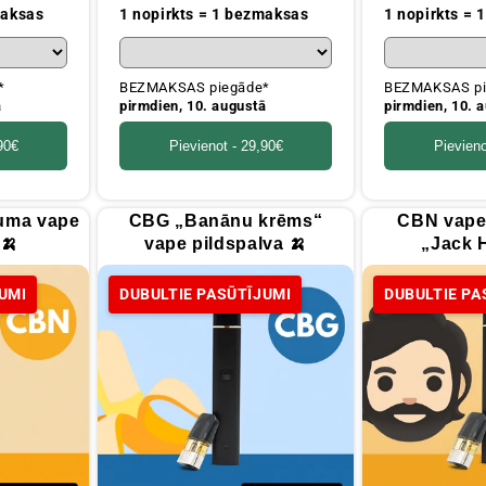
cena
cena
maksas
1 nopirkts = 1 bezmaksas
1 nopirkts =
*
BEZMAKSAS piegāde*
BEZMAKSAS pi
ā
pirmdien, 10. augustā
pirmdien, 10. 
90€
Pievienot -
29,90€
Pievieno
uma vape
CBG „Banānu krēms“
CBN vape 
 🍌
vape pildspalva 🍌
„Jack H
UMI
DUBULTIE PASŪTĪJUMI
DUBULTIE PA