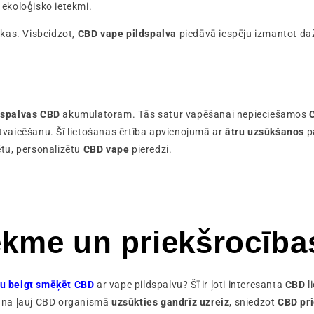
 ekoloģisko ietekmi.
ākas. Visbeidzot,
CBD vape pildspalva
piedāvā iespēju izmantot d
dspalvas CBD
akumulatoram. Tās satur vapēšanai nepieciešamos
iztvaicēšanu. Šī lietošanas ērtība apvienojumā ar
ātru uzsūkšanos
p
cētu, personalizētu
CBD vape
pieredzi.
kme un priekšrocība
tu beigt smēķēt CBD
ar vape pildspalvu? Šī ir ļoti interesanta
CBD
l
ana ļauj CBD organismā
uzsūkties gandrīz uzreiz
, sniedzot
CBD pri