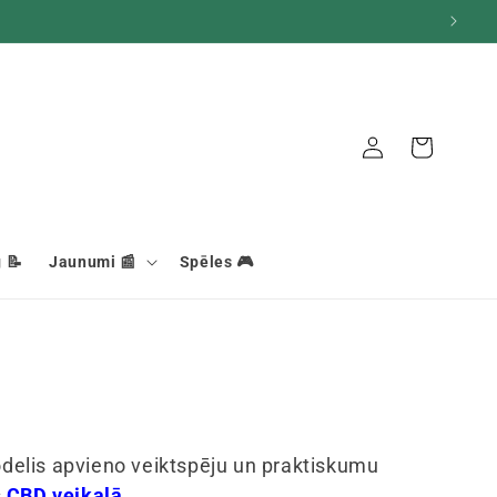
Grozs
Savienojums
 📝
Jaunumi 📰
Spēles 🎮
odelis apvieno veiktspēju un praktiskumu
s
CBD veikalā
.