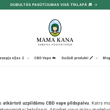
DUBULTĀS PASŪTĪJUMAS VISĀ TĪKLAPĀ 🎁
aņepju eļļas 💧
CBD Vape ☁️
Dažādi produkti 🖍️
Blog
es
atkārtoti uzpildāmu CBD vape pildspalvu
. Katrs m
 ekonomiskai lietošanai. Atrodiet visus mūsu modeļu