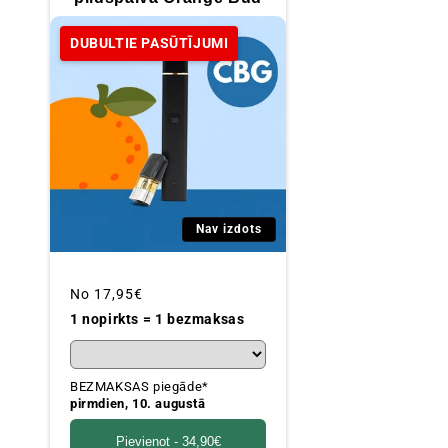
DUBULTIE PASŪTĪJUMI
Nav izdots
Parastā
No
17,95€
cena
1 nopirkts = 1 bezmaksas
BEZMAKSAS piegāde*
pirmdien, 10. augustā
Pievienot -
34,90€