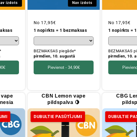
av izdots
Nav izdots
Parastā
No
17,95€
Parastā
No
17,95€
cena
cena
maksas
1 nopirkts = 1 bezmaksas
1 nopirkts =
*
BEZMAKSAS piegāde*
BEZMAKSAS pi
ā
pirmdien, 10. augustā
pirmdien, 10. 
90€
Pievienot -
34,90€
Pievieno
 vape
CBN Lemon vape
CBG Le
nesia
pildspalva 🍋
pildsp
UMI
DUBULTIE PASŪTĪJUMI
DUBULTIE PA