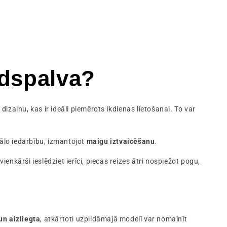
ldspalva?
izainu, kas ir ideāli piemērots ikdienas lietošanai. To var
ciālo iedarbību, izmantojot
maigu iztvaicēšanu
.
nkārši ieslēdziet ierīci, piecas reizes ātri nospiežot pogu,
un aizliegta
, atkārtoti uzpildāmajā modelī var nomainīt