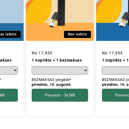
av izdots
Nav izdots
Parastā
No
17,95€
Parastā
No
17,95€
cena
cena
maksas
1 nopirkts = 1 bezmaksas
1 nopirkts =
*
BEZMAKSAS piegāde*
BEZMAKSAS pi
ā
pirmdien, 10. augustā
pirmdien, 10. 
90€
Pievienot -
34,90€
Pievieno