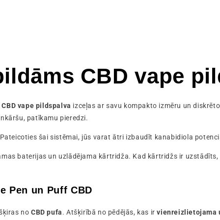
zpildāms CBD vape pi
ā CBD vape pildspalva
izceļas ar savu kompakto izmēru un diskrēto d
enkāršu, patīkamu pieredzi.
 Pateicoties šai sistēmai, jūs varat ātri izbaudīt kanabidiola poten
s baterijas un uzlādējama kārtridža. Kad kārtridžs ir uzstādīts, vie
ape Pen un Puff CBD
šķiras no
CBD pufa
. Atšķirībā no pēdējās, kas ir
vienreizlietojama 