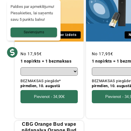
Paldies par apmeklējumu!
Piesakieties, lai saņemtu
savu 5 punktu balvu!
Savienojums
Nav izdots
N
Parastā
No
17,95€
Parastā
No
17,95€
cena
cena
1 nopirkts = 1 bezmaksas
1 nopirkts = 1 bez
BEZMAKSAS piegāde*
BEZMAKSAS piegāde
pirmdien, 10. augustā
pirmdien, 10. august
Pievienot -
34,90€
Pievienot -
34,
CBG Orange Bud vape
pildspalva Orange Bud