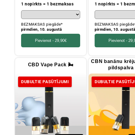
cena
cena
1 nopirkts = 1 bezmaksas
1 nopirkts = 1 bez
BEZMAKSAS piegāde*
BEZMAKSAS piegāde
pirmdien, 10. augustā
pirmdien, 10. august
Pievienot -
29,90€
Pievienot -
29,
CBN banānu krēj
CBD Vape Pack 🌬️
pildspalva
DUBULTIE PASŪTĪJUMI
DUBULTIE PASŪTĪJ