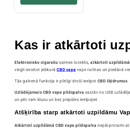
Kas ir atkārtoti u
Elektronisko cigarešu
saimes loceklis,
atkārtoti uzpildām
viegli ievietot jebkurā
CBD vape
vape rutīnas un piedāvā vi
Tās galvenā funkcija ir pilnīgi droši ieelpot
CBD šķidrumus
.
Uzlādējamais CBD vape pildspalva
sastāv no USB uzlādējama
un pēc tam klusu un bez piepūles ieelpojiet.
Atšķirība starp atkārtoti uzpildāmu V
Atkārtoti uzpildāmā CBD vape pildspalva
nepārprotami at