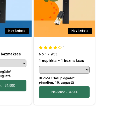
Nav izdots
Nav izdots
1
 1 bezmaksas
Parastā
No
17,95€
cena
1 nopirkts = 1 bezmaksas
egāde*
augustā
BEZMAKSAS piegāde*
pirmdien, 10. augustā
t -
34,90€
Pievienot -
34,90€