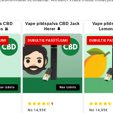
va CBD
Vape pildspalva CBD Jack
Vape pild
s 🍌
Herer 🌲
Lemon 
UMI
DUBULTIE PASŪTĪJUMI
DUBULTIE PA
av izdots
Nav izdots
9
Parastā
No
14,95€
Parastā
No
14,95€