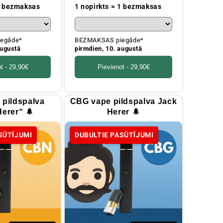
cena
 1 bezmaksas
1 nopirkts = 1 bezmaksas
egāde*
BEZMAKSAS piegāde*
augustā
pirmdien, 10. augustā
t -
29,90€
Pievienot -
29,90€
pildspalva
CBG vape pildspalva Jack
erer“ 🌲
Herer 🌲
SŪTĪJUMI
DUBULTIE PASŪTĪJUMI