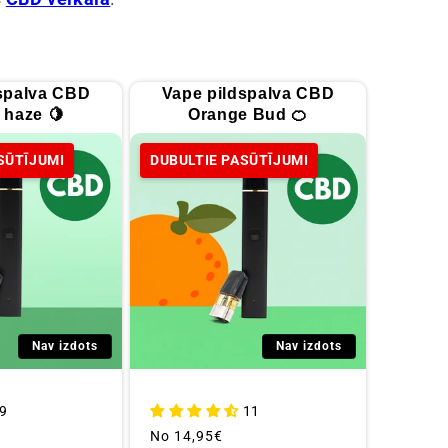
spalva CBD
Vape pildspalva CBD
haze 🍋
Orange Bud 🍊
SŪTĪJUMI
DUBULTIE PASŪTĪJUMI
Nav izdots
Nav izdots
9
11
Parastā
No
14,95€