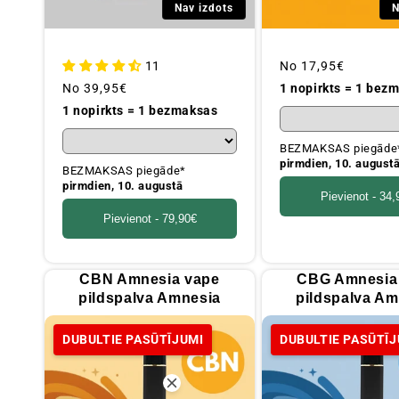
Nav izdots
N
11
Parastā
No
17,95€
cena
Parastā
No
39,95€
1 nopirkts = 1 bez
cena
1 nopirkts = 1 bezmaksas
BEZMAKSAS piegāde
pirmdien, 10. august
BEZMAKSAS piegāde*
pirmdien, 10. augustā
Pievienot -
34,
Pievienot -
79,90€
CBN Amnesia vape
CBG Amnesia
pildspalva Amnesia
pildspalva Am
DUBULTIE PASŪTĪJUMI
DUBULTIE PASŪTĪJ