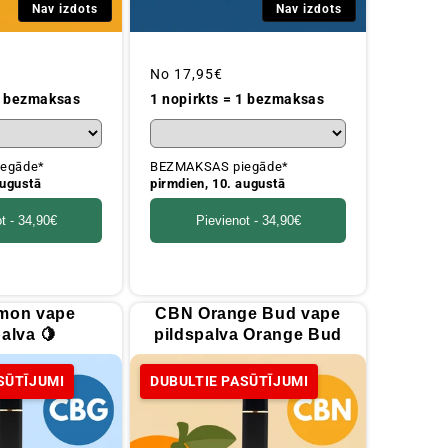
Nav izdots
Nav izdots
Parastā
No
17,95€
cena
 1 bezmaksas
1 nopirkts = 1 bezmaksas
egāde*
BEZMAKSAS piegāde*
augustā
pirmdien, 10. augustā
t -
34,90€
Pievienot -
34,90€
mon vape
CBN Orange Bud vape
alva 🍋
pildspalva Orange Bud
SŪTĪJUMI
DUBULTIE PASŪTĪJUMI