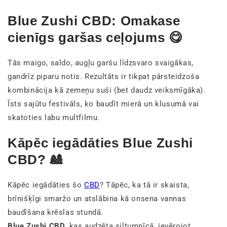
Blue Zushi CBD: Omakase
cienīgs garšas ceļojums 😋
Tās maigo, saldo, augļu garšu līdzsvaro svaigākas,
gandrīz piparu notis. Rezultāts ir tikpat pārsteidzoša
kombinācija kā zemeņu suši (bet daudz veiksmīgāka).
Īsts sajūtu festivāls, ko baudīt mierā un klusumā vai
skatoties labu multfilmu.
Kāpēc iegādāties Blue Zushi
CBD? 🎎
Kāpēc iegādāties šo
CBD
? Tāpēc, ka tā ir skaista,
brīnišķīgi smaržo un atslābina kā onsena vannas
baudīšana krēslas stundā.
Blue Zushi CBD
, kas audzēta siltumnīcā, ievērojot