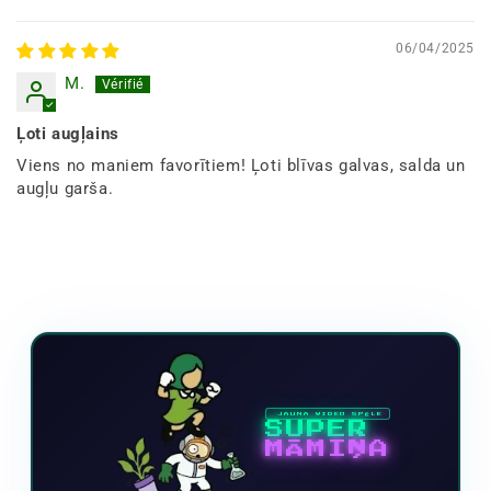
06/04/2025
M.
Ļoti augļains
Viens no maniem favorītiem! Ļoti blīvas galvas, salda un
augļu garša.
JAUNA VIDEO SPĒLE
SUPER
MĀMIŅA