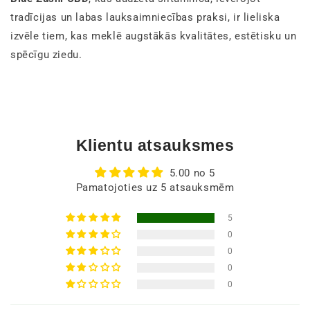
tradīcijas un labas lauksaimniecības praksi, ir lieliska
izvēle tiem, kas meklē augstākās kvalitātes, estētisku un
spēcīgu ziedu.
Klientu atsauksmes
5.00 no 5
Pamatojoties uz 5 atsauksmēm
5
0
0
0
0