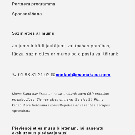
Partneru programma
Sponsorēšana
Sazinieties ar mums
Ja jums ir kādi jautājumi vai īpašas prasības,
lūdzu, sazinieties ar mums pa e-pastu vai tālruni:
📞 01.88.81.21.02 📧
contact@mamakana.com
Mama Kana nav ārsts un nevar uzslavēt savu CBD produktu
priekšrocības. Tie nav zāles un nevar tās aizstāt. Pirms
kanabidiola lietošanas konsultējieties ar veselības aprūpes
speciālistu.
Pievienojieties mūsu biļetenam, lai saņemtu
ekskluzīvus piedāvājumus!