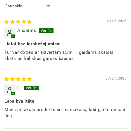
Kārtot pēc
23.06.2026
Anonīms
Lietot bez ierobežojumiem
Tur var doties ar aizvērtām acīm — gaidāms skaists
skats un lieliskas garšas baudas
07/24/2025
L.
Laba kvalitāte
Mans mīļākais produkts no mamakana, labi garšo un labi
deg