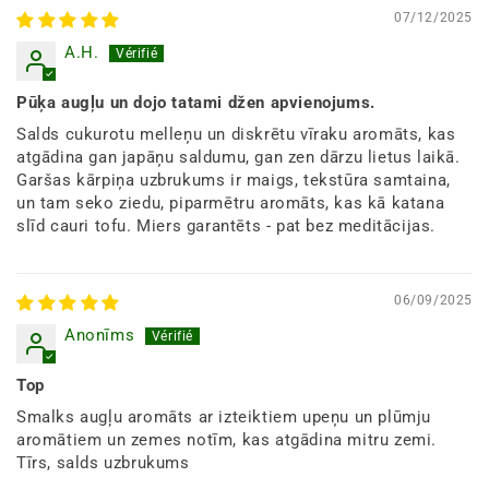
07/12/2025
A.H.
Pūķa augļu un dojo tatami džen apvienojums.
Salds cukurotu melleņu un diskrētu vīraku aromāts, kas
atgādina gan japāņu saldumu, gan zen dārzu lietus laikā.
Garšas kārpiņa uzbrukums ir maigs, tekstūra samtaina,
un tam seko ziedu, piparmētru aromāts, kas kā katana
slīd cauri tofu. Miers garantēts - pat bez meditācijas.
06/09/2025
Anonīms
Top
Smalks augļu aromāts ar izteiktiem upeņu un plūmju
aromātiem un zemes notīm, kas atgādina mitru zemi.
Tīrs, salds uzbrukums