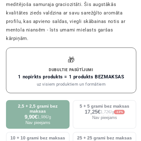
meditējoša samuraja graciozitāti. Šis augstākās
kvalitātes zieds valdzina ar savu sarežģīto aromāta
profilu, kas apvieno saldas, viegli skābainas notis ar
mentola niansēm - īsts umami mielasts garšas
kārpiņām.
🎁
DUBULTIE PASŪTĪJUMI
1 nopirkts produkts = 1 produkts BEZMAKSAS
uz visiem produktiem un formātiem
2,5 + 2,5 grami bez
5 + 5 grami bez maksas
maksas
17,25€
1,72€/g
-13%
9,90€
1,98€/g
Nav pieejams
Nav pieejams
10 + 10 grami bez maksas
25 + 25 grami bez maksas