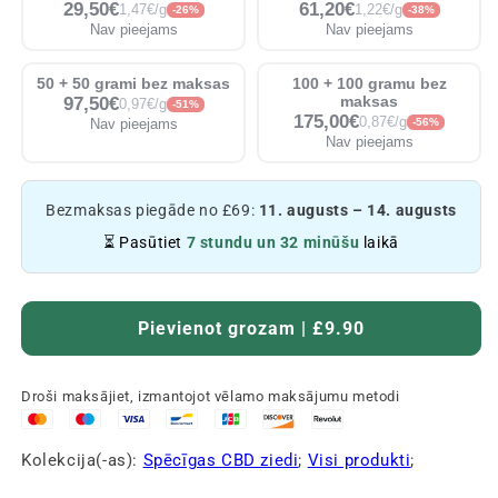
29,50€
61,20€
1,47€/g
1,22€/g
-26%
-38%
Nav pieejams
Nav pieejams
50 + 50 grami bez maksas
100 + 100 gramu bez
97,50€
maksas
0,97€/g
-51%
175,00€
0,87€/g
Nav pieejams
-56%
Nav pieejams
Bezmaksas piegāde no £69:
11. augusts – 14. augusts
⏳ Pasūtiet
7 stundu un 32 minūšu
laikā
Pievienot grozam | £9.90
Droši maksājiet, izmantojot vēlamo maksājumu metodi
Kolekcija(-as):
Spēcīgas CBD ziedi
;
Visi produkti
;