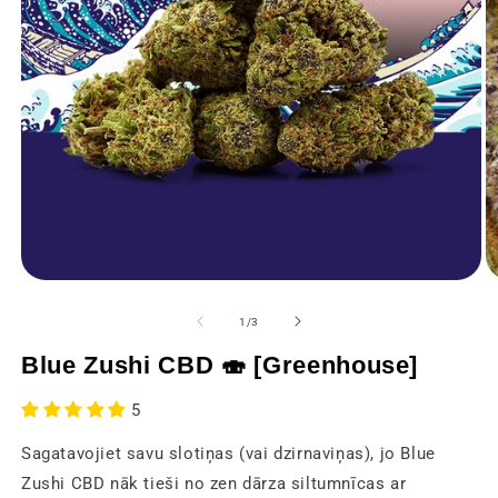
Atvērt
At
multivides
mu
1
2
no
1
/
3
modālajā
m
logā
lo
Blue Zushi CBD 🍣 [Greenhouse]
5
Sagatavojiet savu slotiņas (vai dzirnaviņas), jo Blue
Zushi CBD nāk tieši no zen dārza siltumnīcas ar