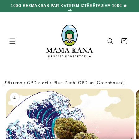
un
100G BEZMAKSAS PAR KATRIEM IZTĒRĒTAJIEM 100€ 🔥
pāriet
pie
satura
Grozs
Sākums
›
CBD ziedi
›
Blue Zushi CBD 🍣 [Greenhouse]
Pārejiet uz
produkta
informāciju