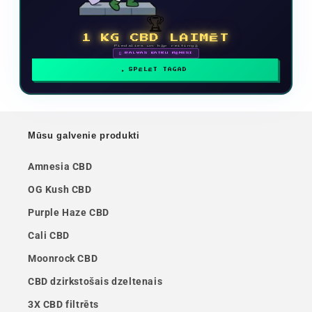
🏆
1 KG CBD LAIMĒT
Piedalies un kāp reitingā
🗓 BALVAS KATRU MĒNESI
SPĒLĒT TAGAD
Mūsu galvenie produkti
Amnesia CBD
OG Kush CBD
Purple Haze CBD
Cali CBD
Moonrock CBD
CBD dzirkstošais dzeltenais
3X CBD filtrēts