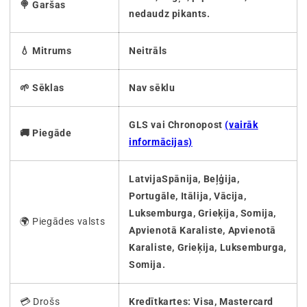
🍭 Garšas
nedaudz pikants.
💧 Mitrums
Neitrāls
🌱 Sēklas
Nav sēklu
GLS vai Chronopost
(vairāk
🚚 Piegāde
informācijas)
LatvijaSpānija, Beļģija,
Portugāle, Itālija, Vācija,
Luksemburga, Grieķija, Somija,
🌍 Piegādes valsts
Apvienotā Karaliste, Apvienotā
Karaliste, Grieķija, Luksemburga,
Somija.
💳 Drošs
Kredītkartes: Visa, Mastercard