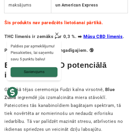
maksājums
un American Express
Šis produkts nav paredzēts lietošanai pārtikā.
THC līmenis ir zemāks par 0,3 %. ➡️
Mūsu CBD līmenis
.
Paldies par apmeklējumu!
Produkts ir aizliegts nepilngadīgajiem. 🔞
Piesakieties, lai saņemtu
savu 5 punktu balvu!
Blue Zushi CBD potenciālā
Savienojums
ietekme 🍃
Gluži kā tējas ceremonija Fudzi kalna virsotnē,
Blue
Zushi
iegremdē jūs izsmalcināta miera stāvoklī.
Pateicoties tās kanabinoīdiem bagātajam spektram, tā
tiek novērtēta ar nomierinošu un nedaudz eiforisku
iedarbību. Tā var palīdzēt mazināt stresu, atbrīvoties no
ikdienas spriedzes un veicināt dziļu labsajūtu.