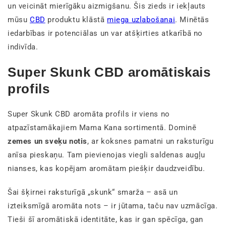
un veicināt mierīgāku aizmigšanu. Šis zieds ir iekļauts
mūsu
CBD
produktu klāstā
miega uzlabošanai
. Minētās
iedarbības ir potenciālas un var atšķirties atkarībā no
indivīda.
Super Skunk CBD aromātiskais
profils
Super Skunk CBD aromāta profils ir viens no
atpazīstamākajiem Mama Kana sortimentā. Dominē
zemes un sveķu notis
, ar koksnes pamatni un raksturīgu
anīsa pieskaņu. Tam pievienojas viegli saldenas augļu
nianses, kas kopējam aromātam piešķir daudzveidību.
Šai šķirnei raksturīgā „skunk“ smarža – asā un
izteiksmīgā aromāta nots – ir jūtama, taču nav uzmācīga.
Tieši šī aromātiskā identitāte, kas ir gan spēcīga, gan