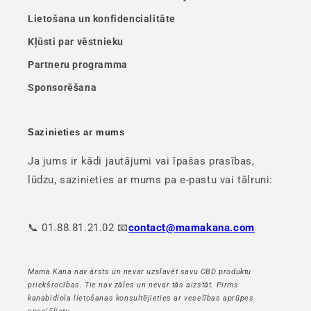
Lietošana un konfidencialitāte
Kļūsti par vēstnieku
Partneru programma
Sponsorēšana
Sazinieties ar mums
Ja jums ir kādi jautājumi vai īpašas prasības,
lūdzu, sazinieties ar mums pa e-pastu vai tālruni:
📞 01.88.81.21.02 📧
contact@mamakana.com
Mama Kana nav ārsts un nevar uzslavēt savu CBD produktu
priekšrocības. Tie nav zāles un nevar tās aizstāt. Pirms
kanabidiola lietošanas konsultējieties ar veselības aprūpes