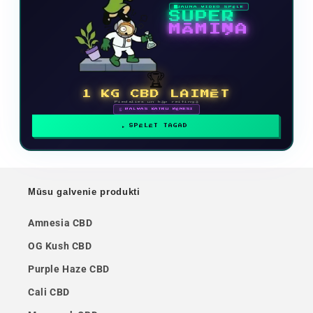
JAUNA VIDEO SPĒLE
SUPER
MĀMIŅA
🏆
1 KG CBD LAIMĒT
Piedalies un kāp reitingā
🗓 BALVAS KATRU MĒNESI
SPĒLĒT TAGAD
Mūsu galvenie produkti
Amnesia CBD
OG Kush CBD
Purple Haze CBD
Cali CBD