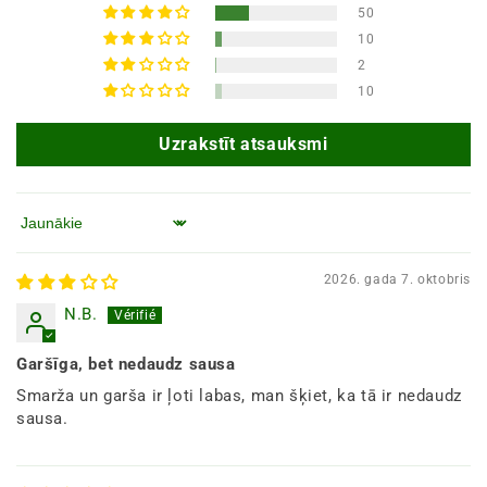
50
10
2
10
Uzrakstīt atsauksmi
Kārtot pēc
2026. gada 7. oktobris
N.B.
Garšīga, bet nedaudz sausa
Smarža un garša ir ļoti labas, man šķiet, ka tā ir nedaudz
sausa.