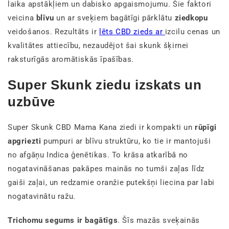
laika apstākļiem un dabisko apgaismojumu. Šie faktori
veicina
blīvu
un ar sveķiem bagātīgi pārklātu
ziedkopu
veidošanos. Rezultāts ir
lēts CBD zieds ar
izcilu cenas un
kvalitātes attiecību, nezaudējot šai skunk šķirnei
raksturīgās aromātiskās īpašības.
Super Skunk ziedu izskats un
uzbūve
Super Skunk CBD Mama Kana ziedi ir kompakti un
rūpīgi
apgriezti
pumpuri ar blīvu struktūru, ko tie ir mantojuši
no afgāņu Indica ģenētikas. To krāsa atkarībā no
nogatavināšanas pakāpes mainās no tumši zaļas līdz
gaiši zaļai, un redzamie oranžie putekšņi liecina par labi
nogatavinātu ražu.
Trichomu segums ir bagātīgs
. Šīs mazās sveķainās