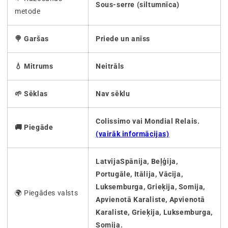
Sous-serre (siltumnīca)
metode
🍭 Garšas
Priede un anīss
💧 Mitrums
Neitrāls
🌱 Sēklas
Nav sēklu
Colissimo vai Mondial Relais.
🚚 Piegāde
(vairāk informācijas)
LatvijaSpānija, Beļģija,
Portugāle, Itālija, Vācija,
Luksemburga, Grieķija, Somija,
🌍 Piegādes valsts
Apvienotā Karaliste, Apvienotā
Karaliste, Grieķija, Luksemburga,
Somija.