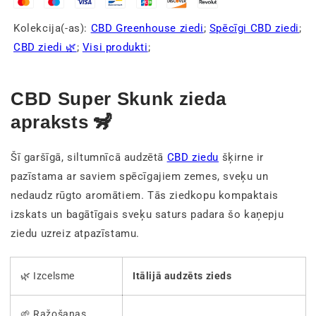
Kolekcija(-as):
CBD Greenhouse ziedi
;
Spēcīgi CBD ziedi
;
CBD ziedi 🌿
;
Visi produkti
;
CBD Super Skunk zieda
apraksts 🦨
Šī garšīgā, siltumnīcā audzētā
CBD ziedu
šķirne ir
pazīstama ar saviem spēcīgajiem zemes, sveķu un
nedaudz rūgto aromātiem. Tās ziedkopu kompaktais
izskats un bagātīgais sveķu saturs padara šo kaņepju
ziedu uzreiz atpazīstamu.
🌿 Izcelsme
Itālijā audzēts zieds
🌱 Ražošanas