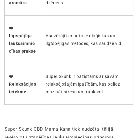
aromāts
dzēriens.
❤️
Ilgtspējīga
Audzētāji izmanto ekoloģiskas un
lauksaimnie
ilgtspējīgas metodes, kas saudzē vidi.
cības prakse
❤️
Super Skunk ir pazīstams ar savām
Relaksācijas
relaksējošajām īpašībām, kas palīdz
ietekme
mazināt stresu un trauksmi.
Super Skunk CBD Mama Kana tiek audzēta Itālijā,
ievērojot ilgtspējīgas lauksaimniecības principus,