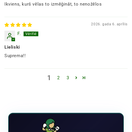
Ikviens, kurš vēlas to izmēģināt, to nenožēlos
2026. gada 6. aprīlis
F.
Lieliski
Suprema!!
1
2
3