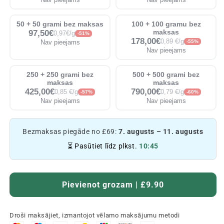
50 + 50 grami bez maksas
100 + 100 gramu bez
97,50€
maksas
0,97€/g
-51%
178,00€
0,89 €/g
Nav pieejams
-55%
Nav pieejams
250 + 250 grami bez
500 + 500 grami bez
maksas
maksas
425,00€
790,00€
0,85 €/g
0,79 €/g
-57%
-60%
Nav pieejams
Nav pieejams
Bezmaksas piegāde no £69:
7. augusts – 11. augusts
⏳ Pasūtiet līdz plkst.
10:45
Pievienot grozam | £9.90
Droši maksājiet, izmantojot vēlamo maksājumu metodi