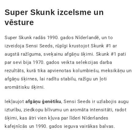
Super Skunk izcelsme un
vēsture
Super Skunk radās 1990. gados Nīderlandē, un to
izveidoja Sensi Seeds, rūpīgi krustojot Skunk #1 ar
augstā ražīguma, sveķainu afgāņu šķirni. Skunk #1 pati
par sevi bija 1970. gados veikta selekcijas darba
rezultāts, kurā tika apvienotas kolumbiešu, meksikāņu un
afgāņu šķirnes, lai radītu stabilu, ražīgu un ļoti
aromātisku šķirni.
Iekļaujot
afgāņu ģenētiku
, Sensi Seeds ir uzlabojis augu
izturību, ziedkopu blīvumu un aromāta intensitāti, radot
šķirni, kas ātri vien kļuva par līderi Nīderlandes
kafejnīcās un 1990. gados ieguva vairākas balvas.