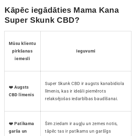
Kāpēc iegādāties Mama Kana
Super Skunk CBD?
Mūsu klientu
pirkšanas
Ieguvumi
iemesli
Super Skunk CBD ir augsts kanabidiola
❤️ Augsts
līmenis, kas ir ideāli piemērots
CBD līmenis
relaksējošas iedarbības baudīšanai.
❤️
Patīkama
Šim ziedam ir augļu un zemes notis,
garša un
tāpēc tas ir patīkams un garšīgs