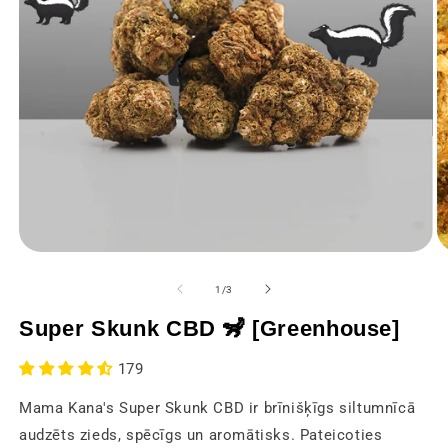
Atvērt
At
multivides
mu
1
2
no
1
/
3
modālajā
m
logā
lo
Super Skunk CBD 🦨 [Greenhouse]
179
Mama Kana's Super Skunk CBD ir brīnišķīgs siltumnīcā
audzēts zieds, spēcīgs un aromātisks. Pateicoties