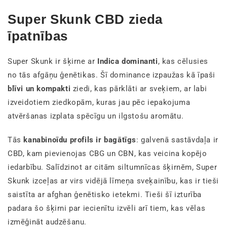
Super Skunk CBD zieda
īpatnības
Super Skunk ir šķirne ar
Indica dominanti
, kas cēlusies
no tās afgāņu ģenētikas. Šī dominance izpaužas kā īpaši
blīvi un kompakti
ziedi, kas pārklāti ar sveķiem, ar labi
izveidotiem ziedkopām, kuras jau pēc iepakojuma
atvēršanas izplata spēcīgu un ilgstošu aromātu.
Tās
kanabinoīdu profils ir bagātīgs
: galvenā sastāvdaļa ir
CBD, kam pievienojas CBG un CBN, kas veicina kopējo
iedarbību. Salīdzinot ar citām siltumnīcas šķirnēm, Super
Skunk izceļas ar virs vidējā līmeņa sveķainību, kas ir tieši
saistīta ar afghan ģenētisko ietekmi. Tieši šī izturība
padara šo šķirni par iecienītu izvēli arī tiem, kas vēlas
izmēģināt audzēšanu.