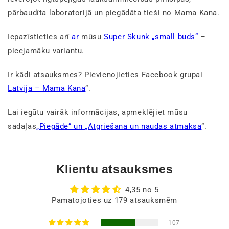
pārbaudīta laboratorijā un piegādāta tieši no Mama Kana.
Iepazīstieties arī
ar
mūsu
Super Skunk „small buds“
–
pieejamāku variantu.
Ir kādi atsauksmes? Pievienojieties Facebook grupai
Latvija – Mama Kana
“.
Lai iegūtu vairāk informācijas, apmeklējiet mūsu
sadaļas
„Piegāde” un
„Atgriešana un naudas atmaksa
”.
Klientu atsauksmes
4,35 no 5
Pamatojoties uz 179 atsauksmēm
107