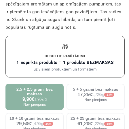
spēcīgajam aromātam un apjomīgajiem pumpuriem, tas
ir piemērots gan iesācējiem, gan pazinējiem. Tas radies
no Skunk un afgāņu sugas hibrīda, un tam piemīt ļoti
populāras rūgtuma un augļu notis.
🎁
DUBULTIE PASŪTĪJUMI
1 nopirkts produkts = 1 produkts BEZMAKSAS
uz visiem produktiem un formātiem
2,5 + 2,5 grami bez
5 + 5 grami bez maksas
maksas
17,25€
1,72€/g
-13%
9,90€
1,98€/g
Nav pieejams
Nav pieejams
10 + 10 grami bez maksas
25 + 25 grami bez maksas
29,50€
61,20€
1,47€/g
1,22€/g
-26%
-38%
Nav pieejams
Nav pieejams