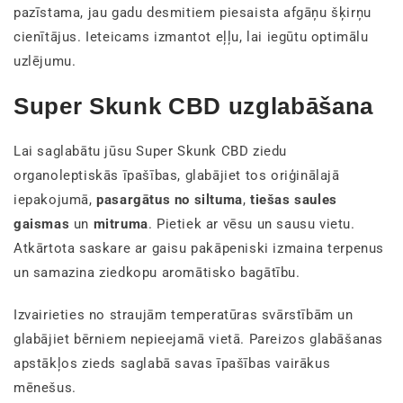
pazīstama, jau gadu desmitiem piesaista afgāņu šķirņu
cienītājus. Ieteicams izmantot eļļu, lai iegūtu optimālu
uzlējumu.
Super Skunk CBD uzglabāšana
Lai saglabātu jūsu Super Skunk CBD ziedu
organoleptiskās īpašības, glabājiet tos oriģinālajā
iepakojumā,
pasargātus
no
siltuma
,
tiešas saules
gaismas
un
mitruma
. Pietiek ar vēsu un sausu vietu.
Atkārtota saskare ar gaisu pakāpeniski izmaina terpenus
un samazina ziedkopu aromātisko bagātību.
Izvairieties no straujām temperatūras svārstībām un
glabājiet bērniem nepieejamā vietā. Pareizos glabāšanas
apstākļos zieds saglabā savas īpašības vairākus
mēnešus.