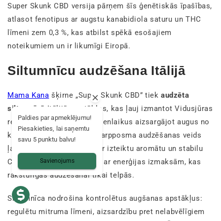
Super Skunk CBD versija pārņem šīs ģenētiskās īpašības,
atlasot fenotipus ar augstu kanabidiola saturu un THC
līmeni zem 0,3 %, kas atbilst spēkā esošajiem
noteikumiem un ir likumīgi Eiropā.
Siltumnīcu audzēšana Itālijā
Mama Kana
šķirne „Super Skunk CBD” tiek
audzēta
siltumnīcā
Itālijā, apstākļos, kas ļauj izmantot Vidusjūras
Paldies par apmeklējumu!
reģiona dabisko gaismu, vienlaikus aizsargājot augus no
Piesakieties, lai saņemtu
klimata svārstībām. Šis starpposma audzēšanas veids
savu 5 punktu balvu!
ļauj iegūt kaņepju ziedus ar izteiktu aromātu un stabilu
Savienojums
CBD saturu, neuzņemoties ar enerģijas izmaksām, kas
raksturīgas audzēšanai tikai telpās.
Siltumnīca nodrošina kontrolētus augšanas apstākļus:
regulētu mitruma līmeni, aizsardzību pret nelabvēlīgiem