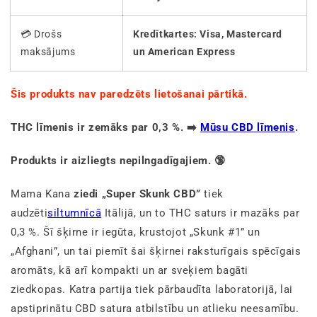
💳 Drošs
Kredītkartes: Visa, Mastercard
maksājums
un American Express
Šis produkts nav paredzēts lietošanai pārtikā.
THC līmenis ir zemāks par 0,3 %. ➡️
Mūsu CBD līmenis
.
Produkts ir aizliegts nepilngadīgajiem. 🔞
Mama Kana
ziedi „Super Skunk CBD”
tiek
audzēti
siltumnīcā
Itālijā, un to THC saturs ir mazāks par
0,3 %. Šī šķirne ir iegūta, krustojot „Skunk #1” un
„Afghani”, un tai piemīt šai šķirnei raksturīgais spēcīgais
aromāts, kā arī kompakti un ar sveķiem bagāti
ziedkopas. Katra partija tiek pārbaudīta laboratorijā, lai
apstiprinātu CBD satura atbilstību un atlieku neesamību.