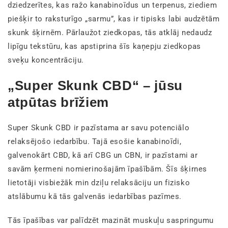
dziedzerītes, kas ražo kanabinoīdus un terpenus, ziediem
piešķir to raksturīgo „sarmu”, kas ir tipisks labi audzētām
skunk šķirnēm. Pārlaužot ziedkopas, tās atklāj nedaudz
lipīgu tekstūru, kas apstiprina šīs kaņepju ziedkopas
sveķu koncentrāciju.
„Super Skunk CBD“ – jūsu
atpūtas brīžiem
Super Skunk CBD ir pazīstama ar savu potenciālo
relaksējošo iedarbību. Tajā esošie kanabinoīdi,
galvenokārt CBD, kā arī CBG un CBN, ir pazīstami ar
savām ķermeni nomierinošajām īpašībām. Šīs šķirnes
lietotāji visbiežāk min dziļu relaksāciju un fizisko
atslābumu kā tās galvenās iedarbības pazīmes.
Tās īpašības var palīdzēt mazināt muskuļu saspringumu