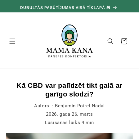
un
100
pāriet
DUBULTĀS PASŪTĪJUMAS VISĀ TĪKLAPĀ 🎁
pie
satura
Grozs
Kā CBD var palīdzēt tikt galā ar
garīgo slodzi?
Autors: :
Benjamin Poirel Nadal
2026. gada 26. marts
Lasīšanas laiks
4
min