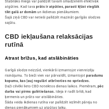
Stabilāks miegs var palīdzēt tavam smadzenēm efektīvāk
atgūties. Kad tava
prāts ir atpūties, parasti kļūst vieglāk
tikt galā ar domām
un ikdienas pienākumiem.
Šajā ziņā CBD var netieši palīdzēt mazināt garīgās slodzes
sajūtu.
CBD iekļaušana relaksācijas
rutīnā
Atrast brīžus, kad atslābināties
Garīgā slodze neizzūd, vienkārši izmantojot vienreizēju
risinājumu. To bieži vien var pārvaldīt, izmantojot
paradumu
kopumu, kas ļauj regulāri atbrīvoties no spriedzes.
Daži cilvēki lieto CBD noteiktos dienas laikos. Piemēram,
pēc
darba vai pirms gulētiešanas.
Ideja ir radīt brīdi, kad
ķermenis un prāts var atslābināties.
Šāda veida ikdienas rutīna var palīdzēt iezīmēt pāreju no
dienas pienākumiem uz atpūtas laiku.