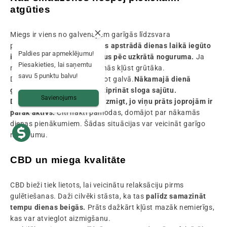
atgūties
Miegs ir viens no galvenajiem garīgās līdzsvara
pamatiem.
Naktī smadzenes apstrādā dienas laikā iegūto
Paldies par apmeklējumu!
informāciju un atgūst spēkus pēc uzkrātā noguruma.
Ja
Piesakieties, lai saņemtu
miegs ir traucēts, šī atgūšanās kļūst grūtāka.
savu 5 punktu balvu!
Domas var vieglāk sākt riņķot galvā.
Nākamajā dienā
garīgais nogurums var pastiprināt sloga sajūtu.
Savienojums
Dažiem cilvēkiem ir grūti aizmigt, jo viņu prāts joprojām ir
pārāk aktīvs.
Citi naktī pamodas, domājot par nākamās
dienas pienākumiem. Šādas situācijas var veicināt garīgo
nogurumu.
CBD un miega kvalitāte
CBD bieži tiek lietots, lai veicinātu relaksāciju pirms
gulētiešanas. Daži cilvēki stāsta, ka tas
palīdz samazināt
tempu dienas beigās.
Prāts dažkārt kļūst mazāk nemierīgs,
kas var atvieglot aizmigšanu.