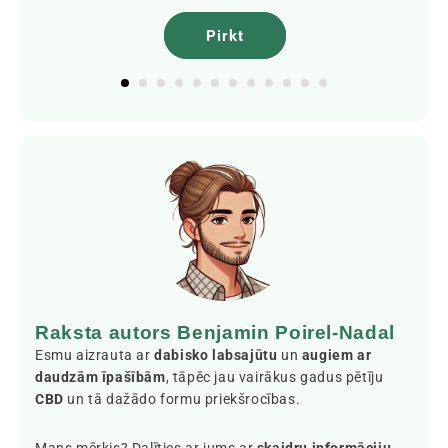
Pirkt
Raksta autors Benjamin Poirel-Nadal
Esmu aizrauta ar
dabisko labsajūtu
un
augiem ar
daudzām īpašībām
, tāpēc jau vairākus gadus pētīju
CBD
un tā dažādo formu priekšrocības.