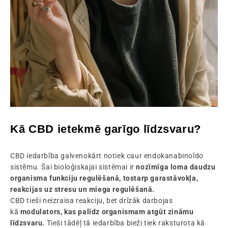
Kā CBD ietekmē garīgo līdzsvaru?
CBD iedarbība galvenokārt notiek caur endokanabinoīdo
sistēmu. Šai bioloģiskajai sistēmai ir
nozīmīga loma daudzu
organisma funkciju regulēšanā, tostarp garastāvokļa,
reakcijas uz stresu un miega regulēšanā.
CBD tieši neizraisa reakciju, bet drīzāk darbojas
kā
modulators, kas palīdz organismam atgūt zināmu
līdzsvaru.
Tieši tādēļ tā iedarbība bieži tiek raksturota kā