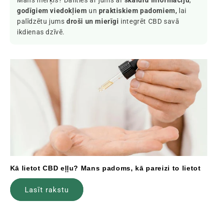
Mans mērķis? Dalīties ar jums ar
skaidru informāciju
,
godīgiem viedokļiem
un
praktiskiem padomiem,
lai
palīdzētu jums
droši un mierīgi
integrēt CBD savā
ikdienas dzīvē.
Kā lietot CBD eļļu? Mans padoms, kā pareizi to lietot
Lasīt rakstu