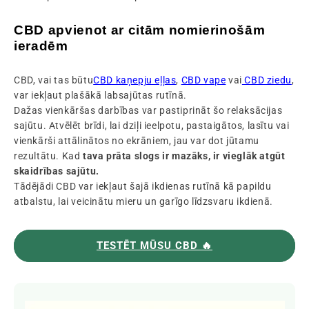
CBD apvienot ar citām nomierinošām
ieradēm
CBD, vai tas būtu
CBD kaņepju eļļas
,
CBD vape
vai
CBD ziedu
,
var iekļaut plašākā labsajūtas rutīnā.
Dažas vienkāršas darbības var pastiprināt šo relaksācijas
sajūtu. Atvēlēt brīdi, lai dziļi ieelpotu, pastaigātos, lasītu vai
vienkārši attālinātos no ekrāniem, jau var dot jūtamu
rezultātu. Kad
tava prāta slogs ir mazāks, ir vieglāk atgūt
skaidrības sajūtu.
Tādējādi CBD var iekļaut šajā ikdienas rutīnā kā papildu
atbalstu, lai veicinātu mieru un garīgo līdzsvaru ikdienā.
TESTĒT MŪSU CBD 🔥