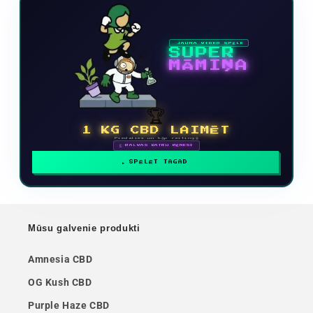
JAUNA VIDEO SPĒLE
SUPER
MĀMIŅA
🏆
1 KG CBD LAIMĒT
Piedalies un kāp reitingā
🗓 BALVAS KATRU MĒNESI
SPĒLĒT TAGAD
Mūsu galvenie produkti
Amnesia CBD
OG Kush CBD
Purple Haze CBD