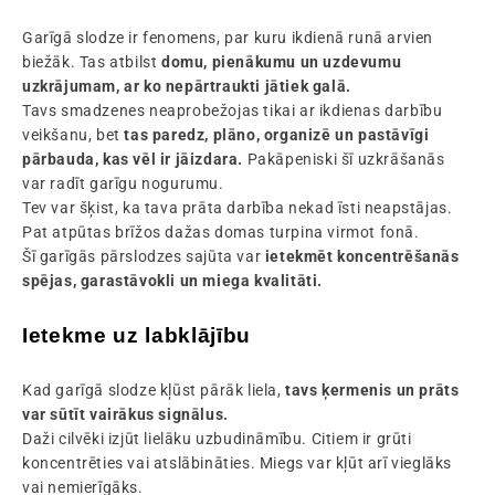
Garīgā slodze ir fenomens, par kuru ikdienā runā arvien
biežāk. Tas atbilst
domu, pienākumu un uzdevumu
uzkrājumam, ar ko nepārtraukti jātiek galā.
Tavs smadzenes neaprobežojas tikai ar ikdienas darbību
veikšanu, bet
tas paredz, plāno, organizē un pastāvīgi
pārbauda, kas vēl ir jāizdara.
Pakāpeniski šī uzkrāšanās
var radīt garīgu nogurumu.
Tev var šķist, ka tava prāta darbība nekad īsti neapstājas.
Pat atpūtas brīžos dažas domas turpina virmot fonā.
Šī garīgās pārslodzes sajūta var
ietekmēt koncentrēšanās
spējas, garastāvokli un miega kvalitāti.
Ietekme uz labklājību
Kad garīgā slodze kļūst pārāk liela,
tavs ķermenis un prāts
var sūtīt vairākus signālus.
Daži cilvēki izjūt lielāku uzbudināmību. Citiem ir grūti
koncentrēties vai atslābināties. Miegs var kļūt arī vieglāks
vai nemierīgāks.