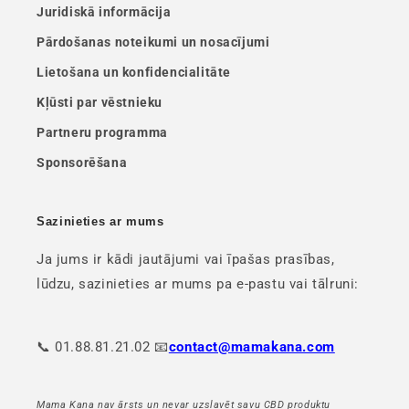
Juridiskā informācija
Pārdošanas noteikumi un nosacījumi
Lietošana un konfidencialitāte
Kļūsti par vēstnieku
Partneru programma
Sponsorēšana
Sazinieties ar mums
Ja jums ir kādi jautājumi vai īpašas prasības,
lūdzu, sazinieties ar mums pa e-pastu vai tālruni:
📞 01.88.81.21.02 📧
contact@mamakana.com
Mama Kana nav ārsts un nevar uzslavēt savu CBD produktu