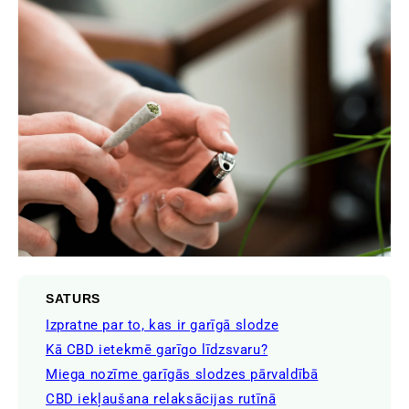
SATURS
Izpratne par to, kas ir garīgā slodze
Kā CBD ietekmē garīgo līdzsvaru?
Miega nozīme garīgās slodzes pārvaldībā
CBD iekļaušana relaksācijas rutīnā