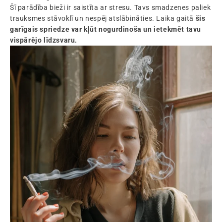
Šī parādība bieži ir saistīta ar stresu. Tavs smadzenes paliek
trauksmes stāvoklī un nespēj atslābināties. Laika gaitā
šis
garīgais spriedze var kļūt nogurdinoša un ietekmēt tavu
vispārējo līdzsvaru.