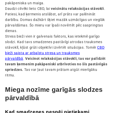
pakāpeniska un maiga.
Daudzi cilvēki lieto CBD, lai
veicinātu relaksācijas stāvokli
.
Patiesi, kad ķermenis atslābst, arī prāts var palēnināt
darbību. Domas dažkārt šķiet mazāk uzmācīgas un vieglāk
pārvaldāmas. Šo mieru var īpaši novērtēt pēc saspringtas
dienas.
Stress bieži vien ir galvenais faktors, kas ietekmē garīgo
slodzi. Kad tavs smadzenes pastāvīgi atrodas trauksmes
stāvoklī, kļūst grūti objektīvi izvērtēt situācijas. Tomēr
CBD
bieži saista ar atbalstu stresa un trauksmes
pārvaldībā
.
Veicinot relaksācijas stāvokli, tas var palīdzēt
tavam ķermenim pakāpeniski atbrīvoties no šīs pastāvīgās
spriedzes.
Tas var ļaut tavam prātam atgūt mierīgāku
ritmu.
Miega nozīme garīgās slodzes
pārvaldībā
Kad smadzenes nespēj pietiekami