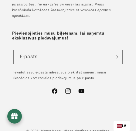
priekšrocības. Tie nav zāles un nevar tās aizstāt. Pirms
kanabidiola lietošanas konsultējieties ar veselības aprūpes
speciālistu.
Pievienojieties mūsu biļetenam, lai saņemtu
ekskluzīvus piedāvājumus!
E-pasts
Ievadot savu e-pasta adresi, jūs piekrītat saņemt mūsu
iknedēļas komerciālos piedāvājumus pa e-pastu.
Facebook
Instagram
YouTube
LV
© 2026,
Mama Kana
- Visas tiesības aizsargātas