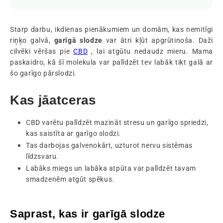
Starp darbu, ikdienas pienākumiem un domām, kas nemitīgi
riņķo galvā,
garīgā slodze
var ātri kļūt apgrūtinoša. Daži
cilvēki vēršas pie
CBD
, lai atgūtu nedaudz mieru. Mama
paskaidro, kā šī molekula var palīdzēt tev labāk tikt galā ar
šo garīgo pārslodzi.
Kas jāatceras
CBD varētu palīdzēt mazināt stresu un garīgo spriedzi,
kas saistīta ar garīgo slodzi.
Tas darbojas galvenokārt, uzturot nervu sistēmas
līdzsvaru.
Labāks miegs un labāka atpūta var palīdzēt tavam
smadzenēm atgūt spēkus.
Saprast, kas ir garīgā slodze