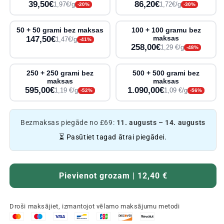
39,50€
86,20€
1,97€/g
1,72€/g
-20%
-30%
50 + 50 grami bez maksas
100 + 100 gramu bez
147,50€
maksas
1,47€/g
-41%
258,00€
1,29 €/g
-48%
250 + 250 grami bez
500 + 500 grami bez
maksas
maksas
595,00€
1.090,00€
1,19 €/g
1,09 €/g
-52%
-56%
Bezmaksas piegāde no £69:
11. augusts – 14. augusts
⏳ Pasūtiet tagad ātrai piegādei.
Pievienot grozam | 12,40 €
Droši maksājiet, izmantojot vēlamo maksājumu metodi