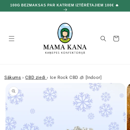
un
100G BEZMAKSAS PAR KATRIEM IZTĒRĒTAJIEM 100€ 🔥
pāriet
pie
satura
Grozs
Sākums
›
CBD ziedi
›
Ice Rock CBD 🧊 [Indoor]
Pārejiet uz
produkta
informāciju