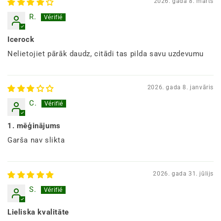
2026. gada 8. marts
R.
Icerock
Nelietojiet pārāk daudz, citādi tas pilda savu uzdevumu
2026. gada 8. janvāris
C.
1. mēģinājums
Garša nav slikta
2026. gada 31. jūlijs
S.
Lieliska kvalitāte