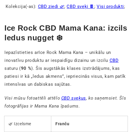
Kolekcija(-as):
CBD ziedi 🌿
;
CBD sveķi 🍫
;
Visi produkti
;
Ice Rock CBD Mama Kana: izcils
ledus nugget ❄️
Iepazīstieties arIce Rock Mama Kana – unikālu un
inovatīvu produktu ar iespaidīgu dizainu un izcilu
CBD
saturu (
90 %
). Šis augstākās klases izstrādājums, kas
patiesi ir kā „ledus akmens”, iepriecinās visus, kam patīk
intensīvas un dabiskas sajūtas.
Visi mūsu fotoattēli attēlo
CBD sveķus
, ko saņemsiet. Šīs
fotogrāfijas ir Mama Kana īpašums.
🌿 Izcelsme
Franču