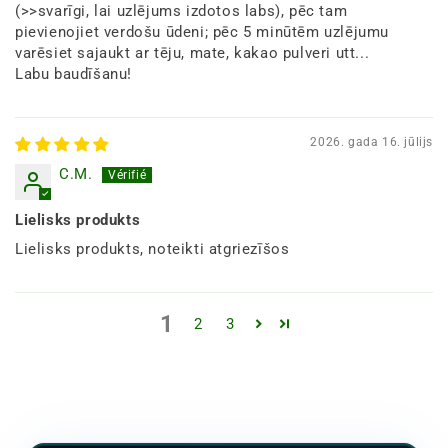
(>>svarīgi, lai uzlējums izdotos labs), pēc tam
pievienojiet verdošu ūdeni; pēc 5 minūtēm uzlējumu
varēsiet sajaukt ar tēju, mate, kakao pulveri utt...
Labu baudīšanu!
2026. gada 16. jūlijs
C.M.
Lielisks produkts
Lielisks produkts, noteikti atgriezīšos
1
2
3