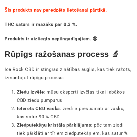
Šis produkts nav paredzēts lietošanai pārtikā.
THC saturs ir mazāks par 0,3 %.
Produkts ir aizliegts nepilngadīgajiem. 🔞
Rūpīgs ražošanas process 🔬
Ice Rock CBD ir stingras zinātības auglis, kas tiek ražots,
izmantojot rūpīgu procesu:
Ziedu izvēle
: mūsu eksperti izvēlas tikai labākos
CBD ziedu pumpurus.
Ietērēts CBD vaskā
: ziedi ir piesūcināti ar vasku,
kas satur 90 % CBD.
Ziedputekšņu kristāla pārklājums
: pēc tam ziedi
tiek pārklāti ar tīriem ziedputekšņiem, kas satur %