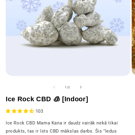
Atvērt
At
multivides
mu
1
2
no
1
/
2
modālajā
m
logā
lo
Ice Rock CBD 🧊 [Indoor]
103
Ice Rock CBD Mama Kana ir daudz vairāk nekā tikai
produkts, tas ir īsts CBD mākslas darbs. Šis "ledus