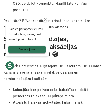
CBD, veidojot kompaktu, vizuāli izteiksmīgu
produktu.
Rezultāts? Blīva tekstūra un kristālisks izskats, kas
attaisno tā nosaukumu "ledus akmens".
Paldies par apmeklējumu!
Piesakieties, lai saņemtu
Slavens efekts dziļas,
savu 5 punktu balvu!
līdzsvarotas relaksācijas
Savienojums
nodrošināšanai 😄
Ice Rock Pateicoties augstajam CBD saturam, CBD Mama
Kana ir slavena ar savām relaksējošajām un
nomierinošajām īpašībām.
Labsajūta bez psihotropās iedarbības
: ideāli
piemērots relaksācijai pilnīgā mierā.
Atbalsts fiziskās aktivitātes laikā
: lieliski