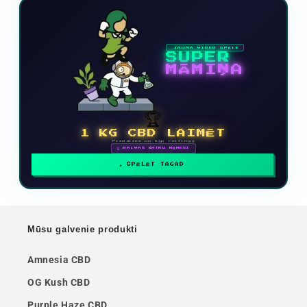
JAUNA VIDEO SPĒLE
SUPER
MĀMIŅA
🏆
1 KG CBD LAIMĒT
Piedalies un kāp reitingā
🗓 BALVAS KATRU MĒNESI
SPĒLĒT TAGAD
Mūsu galvenie produkti
Amnesia CBD
OG Kush CBD
Purple Haze CBD