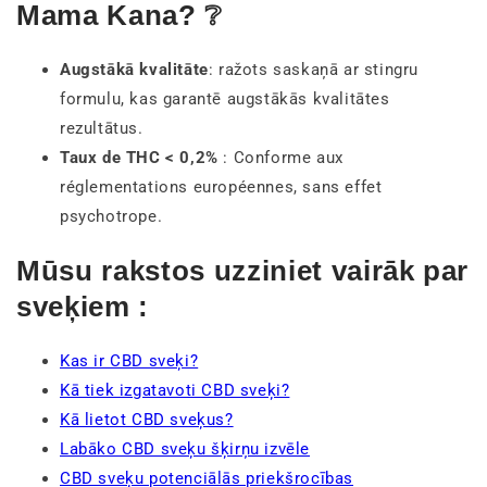
Mama Kana? ❔
Augstākā kvalitāte
: ražots saskaņā ar stingru
formulu, kas garantē augstākās kvalitātes
rezultātus.
Taux de THC < 0,2%
: Conforme aux
réglementations européennes, sans effet
psychotrope.
Mūsu rakstos uzziniet vairāk par
sveķiem :
Kas ir CBD sveķi?
Kā tiek izgatavoti CBD sveķi?
Kā lietot CBD sveķus?
Labāko CBD sveķu šķirņu izvēle
CBD sveķu potenciālās priekšrocības