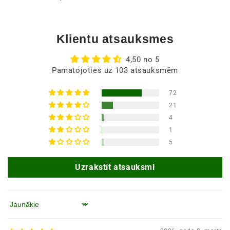
Klientu atsauksmes
4,50 no 5
Pamatojoties uz 103 atsauksmēm
72
21
4
1
5
Uzrakstīt atsauksmi
Kārtot pēc