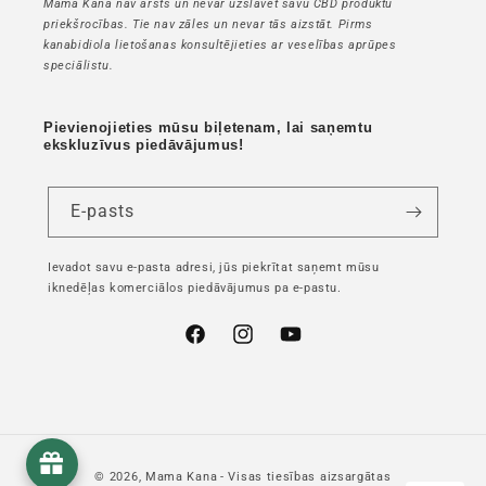
Mama Kana nav ārsts un nevar uzslavēt savu CBD produktu
priekšrocības. Tie nav zāles un nevar tās aizstāt. Pirms
kanabidiola lietošanas konsultējieties ar veselības aprūpes
speciālistu.
Pievienojieties mūsu biļetenam, lai saņemtu
ekskluzīvus piedāvājumus!
E-pasts
Ievadot savu e-pasta adresi, jūs piekrītat saņemt mūsu
iknedēļas komerciālos piedāvājumus pa e-pastu.
Facebook
Instagram
YouTube
© 2026,
Mama Kana
- Visas tiesības aizsargātas