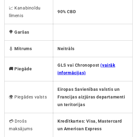
📈 Kanabinoīdu
90% CBD
līmenis
🍭 Garšas
💧 Mitrums
Neitrāls
GLS vai Chronopost
(vairāk
🚚 Piegāde
informācijas)
Eiropas Savienības valstis un
🌍 Piegādes valsts
Francijas aizjūras departamenti
un teritorijas
💳 Drošs
Kredītkartes: Visa, Mastercard
maksājums
un American Express