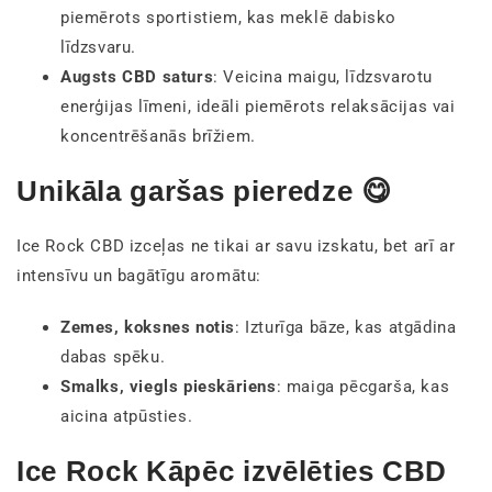
piemērots sportistiem, kas meklē dabisko
līdzsvaru.
Augsts CBD saturs
: Veicina maigu, līdzsvarotu
enerģijas līmeni, ideāli piemērots relaksācijas vai
koncentrēšanās brīžiem.
Unikāla garšas pieredze 😋
Ice Rock CBD izceļas ne tikai ar savu izskatu, bet arī ar
intensīvu un bagātīgu aromātu:
Zemes, koksnes notis
: Izturīga bāze, kas atgādina
dabas spēku.
Smalks, viegls pieskāriens
: maiga pēcgarša, kas
aicina atpūsties.
Ice Rock Kāpēc izvēlēties CBD