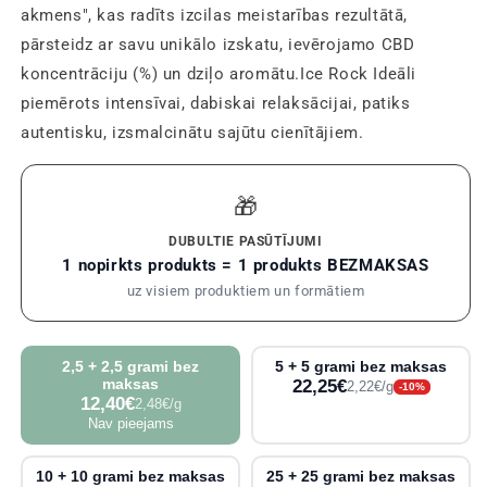
akmens", kas radīts izcilas meistarības rezultātā,
pārsteidz ar savu unikālo izskatu, ievērojamo CBD
koncentrāciju (%) un dziļo aromātu.Ice Rock Ideāli
piemērots intensīvai, dabiskai relaksācijai, patiks
autentisku, izsmalcinātu sajūtu cienītājiem.
🎁
DUBULTIE PASŪTĪJUMI
1 nopirkts produkts = 1 produkts BEZMAKSAS
uz visiem produktiem un formātiem
2,5 + 2,5 grami bez
5 + 5 grami bez maksas
maksas
22,25€
2,22€/g
-10%
12,40€
2,48€/g
Nav pieejams
10 + 10 grami bez maksas
25 + 25 grami bez maksas