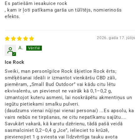
Es patiešām iesakuice rock
, kam ir ļoti patīkama garša un tūlītējs, nomierinošs
efekts.
2026. gada 17. jūlijs
A.
Ice Rock
Sveiki, man personīgiIce Rock šķietIce Rock ērts;
smēķēšanai ideāli ir izmantot vienkāršu CBD zāli,
piemēram, „Small Bud Outdoor” vai kādu citu lētu
ekvivalentu, un pievienot ne vairāk kā 0,1–0,2 g,
izmantojot kuteru asmeni, lai noskrāpētu akmentiņus un
iegūtu pietiekami smalku pulveri.
(daudzums vienai nūjiņai vienai personai) ...Es apsolu, ka
vairs nebūs ne tirpšanas, ne citu nepatīkamu sajūtu....
Savukārt vakarā, kā karstu dzērienu, tādā pašā veidā
sasmalciniet 0,2–0,4 g „Ice”, ielieciet to krūzē,
pievienojiet 1 g sviesta vai līdzvērtīga tauku avota