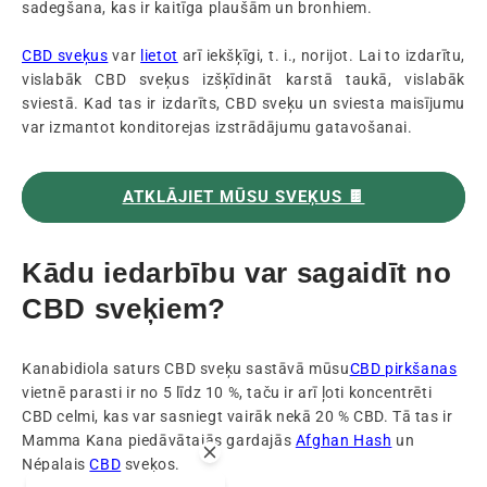
sadegšana, kas ir kaitīga plaušām un bronhiem.
CBD sveķus
var
lietot
arī iekšķīgi, t. i., norijot. Lai to izdarītu,
vislabāk CBD sveķus izšķīdināt karstā taukā, vislabāk
sviestā. Kad tas ir izdarīts, CBD sveķu un sviesta maisījumu
var izmantot konditorejas izstrādājumu gatavošanai.
ATKLĀJIET MŪSU SVEĶUS 🍫
Kādu iedarbību var sagaidīt no
CBD sveķiem?
Kanabidiola saturs CBD sveķu sastāvā mūsu
CBD pirkšanas
vietnē parasti ir no 5 līdz 10 %, taču ir arī ļoti koncentrēti
CBD celmi, kas var sasniegt vairāk nekā 20 % CBD. Tā tas ir
Mamma Kana piedāvātajās gardajās
Afghan Hash
un
Népalais
CBD
sveķos.