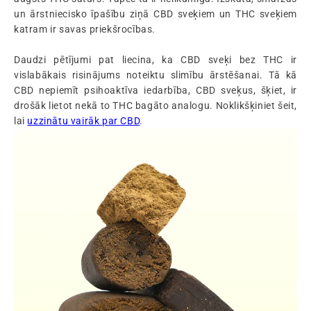
un ārstniecisko īpašību ziņā CBD sveķiem un THC sveķiem
katram ir savas priekšrocības.
Daudzi pētījumi pat liecina, ka CBD sveķi bez THC ir
vislabākais risinājums noteiktu slimību ārstēšanai. Tā kā
CBD nepiemīt psihoaktīva iedarbība, CBD sveķus, šķiet, ir
drošāk lietot nekā to THC bagāto analogu. Noklikšķiniet šeit,
lai
uzzinātu vairāk par CBD
.