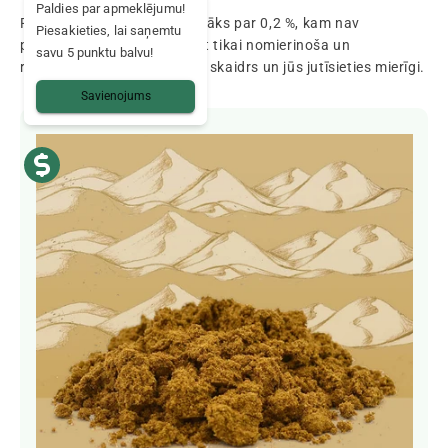
Paldies par apmeklējumu!
Protams, THC saturs ir mazāks par 0,2 %, kam nav
Piesakieties, lai saņemtu
psihoaktīvas iedarbības, bet tikai nomierinoša un
savu 5 punktu balvu!
relaksējoša. Jūsu prāts būs skaidrs un jūs jutīsieties mierīgi.
Savienojums