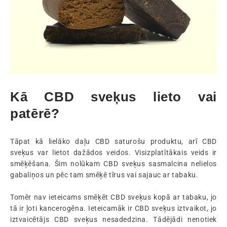
Kā CBD sveķus lieto vai
patērē?
Tāpat kā lielāko daļu CBD saturošu produktu, arī CBD
sveķus var lietot dažādos veidos. Visizplatītākais veids ir
smēķēšana. Šim nolūkam CBD sveķus sasmalcina nelielos
gabaliņos un pēc tam smēķē tīrus vai sajauc ar tabaku.
Tomēr nav ieteicams smēķēt CBD sveķus kopā ar tabaku, jo
tā ir ļoti kancerogēna. Ieteicamāk ir CBD sveķus iztvaikot, jo
iztvaicētājs CBD sveķus nesadedzina. Tādējādi nenotiek