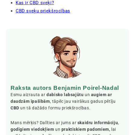
Kas ir CBD sveķi?
CBD sveķu priekšrocības
Raksta autors Benjamin Poirel-Nadal
Esmu aizrauta ar
dabisko labsajūtu
un
augiem ar
daudzām īpašībām
, tāpēc jau vairākus gadus pētīju
CBD
un tā dažādo formu priekšrocības.
Mans mērķis? Dalīties ar jums ar
skaidru informāciju
,
godīgiem viedokļiem
un
praktiskiem padomiem,
lai