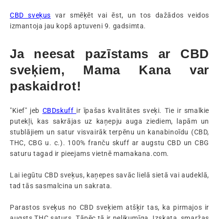
CBD sveķus
var smēķēt vai ēst, un tos dažādos veidos
izmantoja jau kopš aptuveni 9. gadsimta.
Ja neesat pazīstams ar CBD
sveķiem, Mama Kana var
paskaidrot!
"Kief" jeb
CBDskuff
ir īpašas kvalitātes sveķi. Tie ir smalkie
putekļi, kas sakrājas uz kaņepju auga ziediem, lapām un
stublājiem un satur visvairāk terpēnu un kanabinoīdu (CBD,
THC, CBG u. c.). 100% franču skuff ar augstu CBD un CBG
saturu tagad ir pieejams vietnē mamakana.com.
Lai iegūtu CBD sveķus, kaņepes savāc lielā sietā vai audeklā,
tad tās sasmalcina un sakrata.
Parastos sveķus no CBD sveķiem atšķir tas, ka pirmajos ir
augsts THC saturs. Tāpēc tā ir nelikumīga. Izskata, smaržas