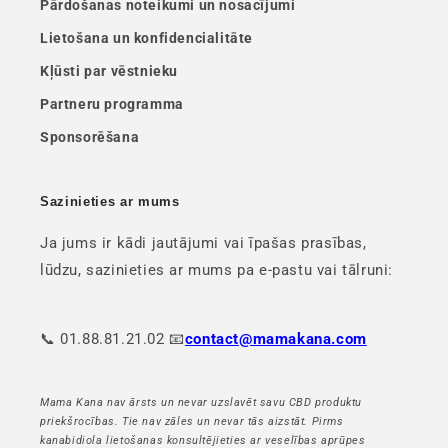
Pārdošanas noteikumi un nosacījumi
Lietošana un konfidencialitāte
Kļūsti par vēstnieku
Partneru programma
Sponsorēšana
Sazinieties ar mums
Ja jums ir kādi jautājumi vai īpašas prasības,
lūdzu, sazinieties ar mums pa e-pastu vai tālruni:
📞 01.88.81.21.02 📧
contact@mamakana.com
Mama Kana nav ārsts un nevar uzslavēt savu CBD produktu
priekšrocības. Tie nav zāles un nevar tās aizstāt. Pirms
kanabidiola lietošanas konsultējieties ar veselības aprūpes