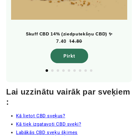
Skuff CBD 14% (ziedputekšņu CBD) ✨
7.40
14.80
Pirkt
Lai uzzinātu vairāk par sveķiem
:
Kā lietot CBD sveķus?
Kā tiek izgatavoti CBD sveķi?
Labākās CBD sveķu šķirnes