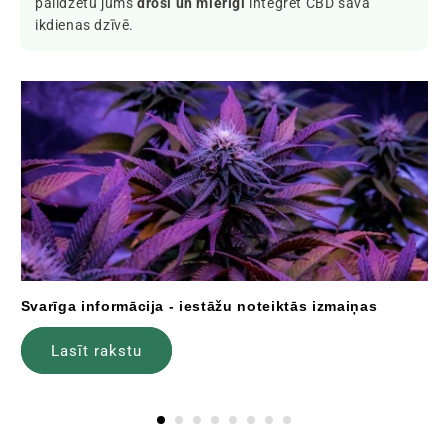
palīdzētu jums
droši un mierīgi
integrēt CBD savā
ikdienas dzīvē.
Svarīga informācija - iestāžu noteiktās izmaiņas
Lasīt rakstu