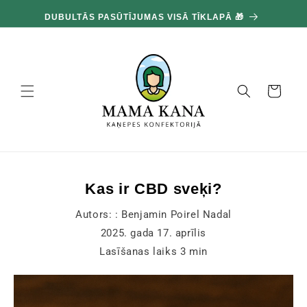
un
100
pāriet
DUBULTĀS PASŪTĪJUMAS VISĀ TĪKLAPĀ 🎁
pie
satura
Grozs
Kas ir CBD sveķi?
Autors: :
Benjamin Poirel Nadal
2025. gada 17. aprīlis
Lasīšanas laiks
3
min