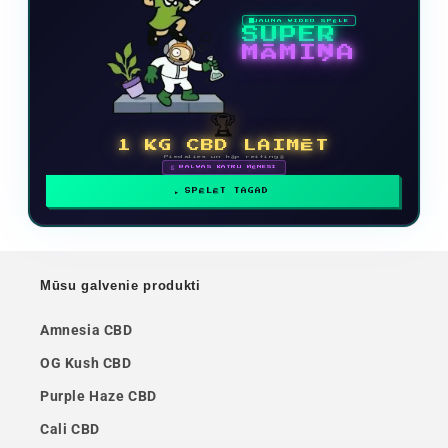
JAUNA VIDEO SPĒLE
SUPER
MĀMIŅA
🏆
1 KG CBD LAIMĒT
Piedalies un kāp reitingā
🗓 BALVAS KATRU MĒNESI
SPĒLĒT TAGAD
Mūsu galvenie produkti
Amnesia CBD
OG Kush CBD
Purple Haze CBD
Cali CBD