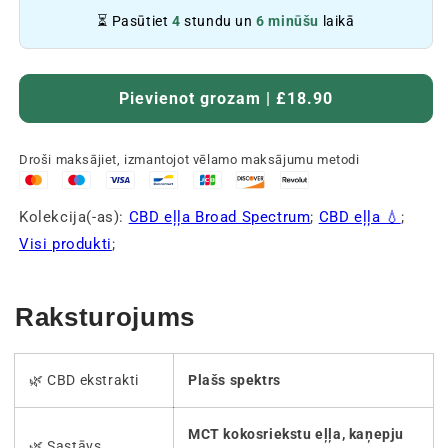
⏳ Pasūtiet
4
stundu un
6 minūšu
laikā
Pievienot grozam | £18.90
Droši maksājiet, izmantojot vēlamo maksājumu metodi
Kolekcija(-as):
CBD eļļa Broad Spectrum
;
CBD eļļa 💧
;
Visi produkti
;
Raksturojums
🌿 CBD ekstrakti
Plašs spektrs
MCT kokosriekstu eļļa, kaņepju
🌿 Sastāvs