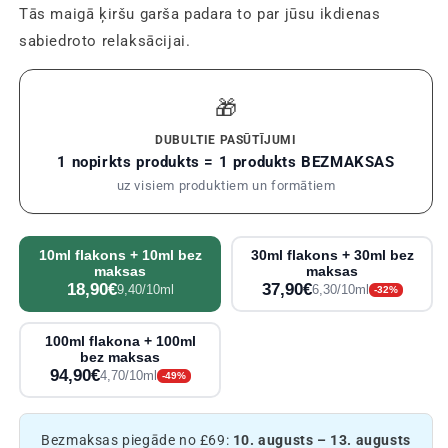
Tās maigā ķiršu garša padara to par jūsu ikdienas
sabiedroto relaksācijai.
🎁
DUBULTIE PASŪTĪJUMI
1 nopirkts produkts = 1 produkts BEZMAKSAS
uz visiem produktiem un formātiem
10ml flakons + 10ml bez
30ml flakons + 30ml bez
maksas
maksas
18,90€
37,90€
9,40/10ml
6,30/10ml
-32%
100ml flakona + 100ml
bez maksas
94,90€
4,70/10ml
-49%
Bezmaksas piegāde no £69:
10. augusts – 13. augusts