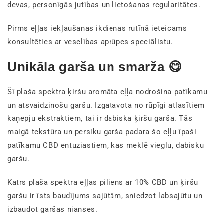
devas, personīgās jutības un lietošanas regularitātes.
Pirms eļļas iekļaušanas ikdienas rutīnā ieteicams
konsultēties ar veselības aprūpes speciālistu.
Unikāla garša un smarža 😋
Šī plaša spektra ķiršu aromāta eļļa nodrošina patīkamu
un atsvaidzinošu garšu. Izgatavota no rūpīgi atlasītiem
kaņepju ekstraktiem, tai ir dabiska ķiršu garša. Tās
maigā tekstūra un persiku garša padara šo eļļu īpaši
patīkamu CBD entuziastiem, kas meklē vieglu, dabisku
garšu.
Katrs plaša spektra eļļas piliens ar 10% CBD un ķiršu
garšu ir īsts baudījums sajūtām, sniedzot labsajūtu un
izbaudot garšas nianses.