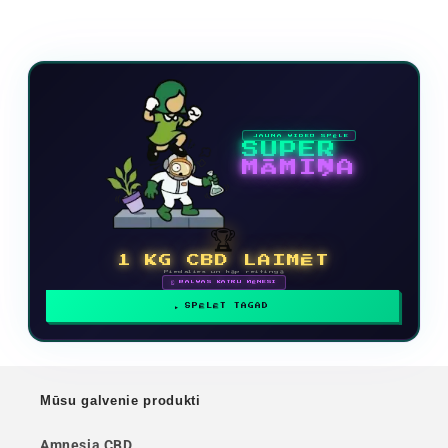
JAUNA VIDEO SPĒLE
SUPER
MĀMIŅA
🏆
1 KG CBD LAIMĒT
Piedalies un kāp reitingā
🗓 BALVAS KATRU MĒNESI
SPĒLĒT TAGAD
Mūsu galvenie produkti
Amnesia CBD