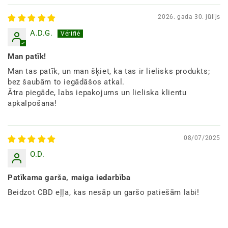
2026. gada 30. jūlijs
A.D.G.
Man patīk!
Man tas patīk, un man šķiet, ka tas ir lielisks produkts;
bez šaubām to iegādāšos atkal.
Ātra piegāde, labs iepakojums un lieliska klientu
apkalpošana!
08/07/2025
O.D.
Patīkama garša, maiga iedarbība
Beidzot CBD eļļa, kas nesāp un garšo patiešām labi!