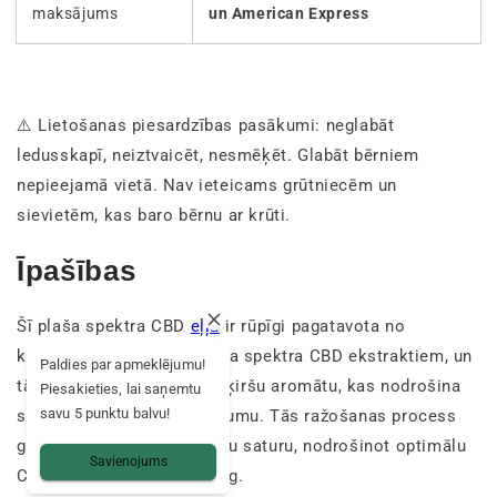
maksājums
un American Express
⚠️ Lietošanas piesardzības pasākumi: neglabāt
ledusskapī, neiztvaicēt, nesmēķēt. Glabāt bērniem
nepieejamā vietā. Nav ieteicams grūtniecēm un
sievietēm, kas baro bērnu ar krūti.
Īpašības
Šī plaša spektra CBD
eļļa
ir rūpīgi pagatavota no
kokosriekstu eļļas un plaša spektra CBD ekstraktiem, un
Paldies par apmeklējumu!
tā ir papildināta ar dabīgu ķiršu aromātu, kas nodrošina
Piesakieties, lai saņemtu
savu 5 punktu balvu!
svaigu un patīkamu baudījumu. Tās ražošanas process
garantē augstu kanabinoīdu saturu, nodrošinot optimālu
Savienojums
CBD koncentrāciju 1000 mg.