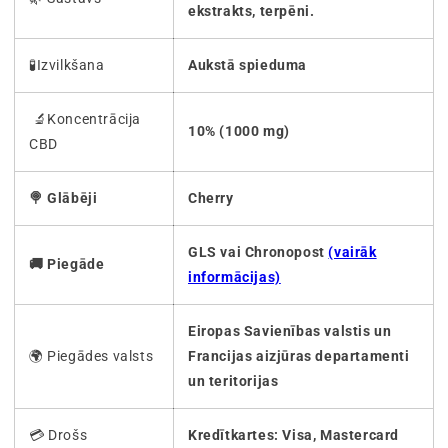
ekstrakts, terpēni.
🧪Izvilkšana
Aukstā spieduma
🔬Koncentrācija
10% (1000 mg)
CBD
🍭 Glābēji
Cherry
GLS vai Chronopost
(vairāk
🚚 Piegāde
informācijas)
Eiropas Savienības valstis un
🌍 Piegādes valsts
Francijas aizjūras departamenti
un teritorijas
💳 Drošs
Kredītkartes: Visa, Mastercard