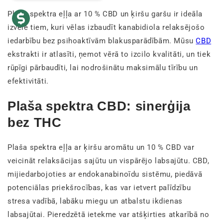
Plaša spektra eļļa ar 10 % CBD un ķiršu garšu ir ideāla
izvēle tiem, kuri vēlas izbaudīt kanabidiola relaksējošo
iedarbību bez psihoaktīvām blakusparādībām. Mūsu
CBD
ekstrakti ir atlasīti, ņemot vērā to izcilo kvalitāti, un tiek
rūpīgi pārbaudīti, lai nodrošinātu maksimālu tīrību un
efektivitāti.
Plaša spektra CBD: sinerģija
bez THC
Plaša spektra eļļa ar ķiršu aromātu un 10 % CBD var
veicināt relaksācijas sajūtu un vispārējo labsajūtu. CBD,
mijiedarbojoties ar endokanabinoīdu sistēmu, piedāvā
potenciālas priekšrocības, kas var ietvert palīdzību
stresa vadībā, labāku miegu un atbalstu ikdienas
labsajūtai. Pieredzētā ietekme var atšķirties atkarībā no