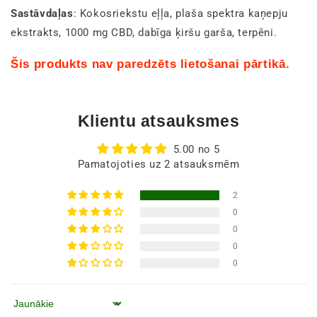
Sastāvdaļas
: Kokosriekstu eļļa, plaša spektra kaņepju
ekstrakts, 1000 mg CBD, dabīga ķiršu garša, terpēni.
Šis produkts nav paredzēts lietošanai pārtikā.
Klientu atsauksmes
5.00 no 5
Pamatojoties uz 2 atsauksmēm
2
0
0
0
0
Kārtot pēc