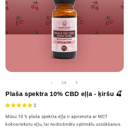
Atvērt
At
multivides
mu
1
2
no
1
/
2
modālajā
m
logā
lo
Plaša spektra 10% CBD eļļa - ķiršu 🍒
2
Mūsu 10 % plaša spektra eļļa ir apvienota ar MCT
kokosriekstu eļļu, lai nodrošinātu optimālu uzsūkšanos.