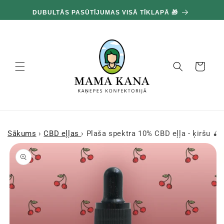
un
100
pāriet
DUBULTĀS PASŪTĪJUMAS VISĀ TĪKLAPĀ 🎁
pie
satura
Grozs
Sākums
›
CBD eļļas
›
Plaša spektra 10% CBD eļļa - ķiršu 🍒
Pārejiet uz
produkta
informāciju