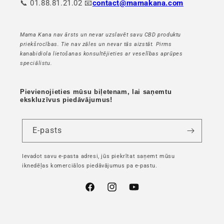
📞 01.88.81.21.02 📧
contact@mamakana.com
Mama Kana nav ārsts un nevar uzslavēt savu CBD produktu
priekšrocības. Tie nav zāles un nevar tās aizstāt. Pirms
kanabidiola lietošanas konsultējieties ar veselības aprūpes
speciālistu.
Pievienojieties mūsu biļetenam, lai saņemtu
ekskluzīvus piedāvājumus!
E-pasts
Ievadot savu e-pasta adresi, jūs piekrītat saņemt mūsu
iknedēļas komerciālos piedāvājumus pa e-pastu.
Facebook
Instagram
YouTube