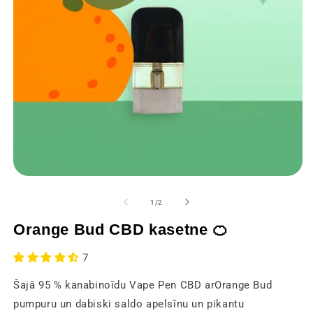
Atvērt
At
multivides
mu
1
2
no
1
/
2
modālajā
m
logā
lo
Orange Bud CBD kasetne 🍊
7
Šajā 95 % kanabinoīdu Vape Pen CBD arOrange Bud
pumpuru un dabiski saldo apelsīnu un pikantu