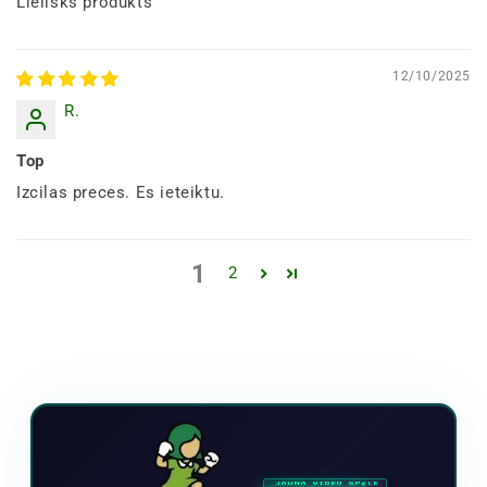
Lielisks produkts
12/10/2025
R.
Top
Izcilas preces. Es ieteiktu.
1
2
JAUNA VIDEO SPĒLE