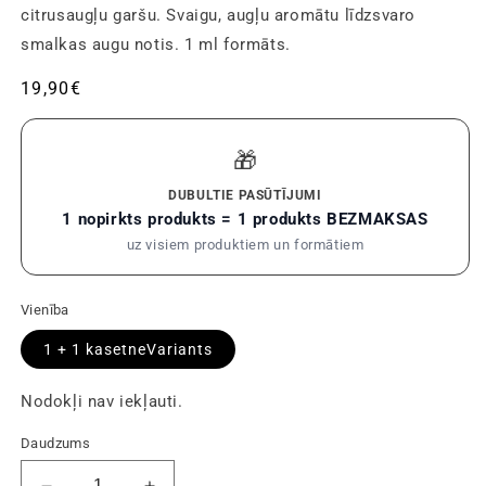
citrusaugļu garšu. Svaigu, augļu aromātu līdzsvaro
smalkas augu notis. 1 ml formāts.
Parastā
19,90€
cena
🎁
DUBULTIE PASŪTĪJUMI
1 nopirkts produkts = 1 produkts BEZMAKSAS
uz visiem produktiem un formātiem
Vienība
1 + 1
kasetneVariants
Nodokļi nav iekļauti.
Daudzums