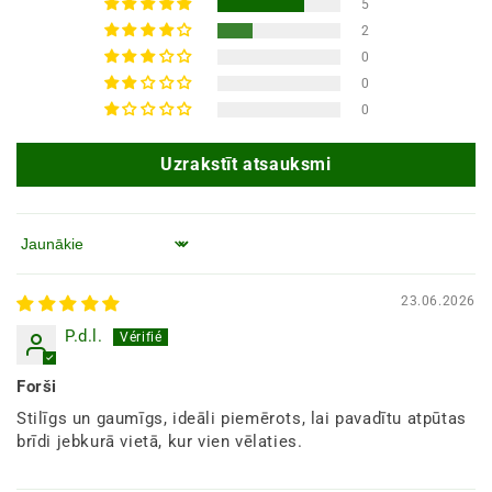
5
2
0
0
0
Uzrakstīt atsauksmi
Kārtot pēc
23.06.2026
P.d.l.
Forši
Stilīgs un gaumīgs, ideāli piemērots, lai pavadītu atpūtas
brīdi jebkurā vietā, kur vien vēlaties.