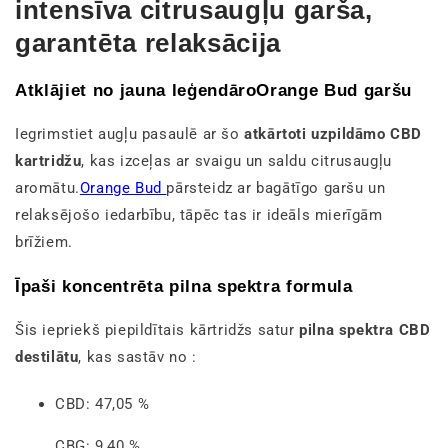
intensīva citrusaugļu garša,
garantēta relaksācija
Atklājiet no jauna leģendāroOrange Bud garšu
Iegrimstiet augļu pasaulē ar šo
atkārtoti uzpildāmo CBD
kartridžu
, kas izceļas ar svaigu un saldu citrusaugļu
aromātu.
Orange Bud
pārsteidz ar bagātīgo garšu un
relaksējošo iedarbību, tāpēc tas ir ideāls mierīgām
brīžiem.
Īpaši koncentrēta pilna spektra formula
Šis iepriekš piepildītais kārtridžs satur
pilna spektra CBD
destilātu
, kas sastāv no :
CBD: 47,05 %
CBG: 9,40 %