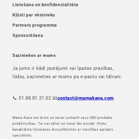
Lietošana un konfidencialitāte
Kļūsti par vēstnieku
Partneru programma
Sponsorēšana
Sazinieties ar mums
Ja jums ir kādi jautājumi vai īpašas prasības,
lūdzu, sazinieties ar mums pa e-pastu vai tālruni:
📞 01.88.81.21.02 📧
contact@mamakana.com
Mama Kana nav ārsts un nevar uzslavēt savu CBD produktu
priekšrocības. Tie nav zāles un nevar tās aizstāt. Pirms
kanabidiola lietošanas konsultējieties ar veselības aprūpes
speciālistu.