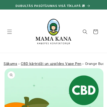
un
100
pāriet
DUBULTĀS PASŪTĪJUMAS VISĀ TĪKLAPĀ 🎁
pie
satura
Grozs
Sākums
›
CBD kārtridži un uzpildes Vape Pen
›
Orange Bud 
Pārejiet uz
produkta
informāciju