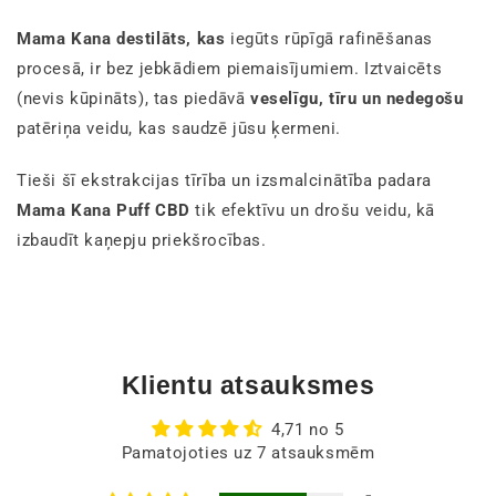
Mama Kana destilāts, kas
iegūts rūpīgā rafinēšanas
procesā, ir bez jebkādiem piemaisījumiem. Iztvaicēts
(nevis kūpināts), tas piedāvā
veselīgu, tīru un nedegošu
patēriņa veidu, kas saudzē jūsu ķermeni.
Tieši šī ekstrakcijas tīrība un izsmalcinātība padara
Mama Kana Puff CBD
tik efektīvu un drošu veidu, kā
izbaudīt kaņepju priekšrocības.
Klientu atsauksmes
4,71 no 5
Pamatojoties uz 7 atsauksmēm