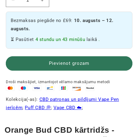
Samazināt
Palielināt
Orange
Orange
Bud
Bud
Bezmaksas piegāde no £69:
10. augusts – 12.
CBD
CBD
kasetnes
kasetnes
augusts.
daudzumu
daudzumu
⏳ Pasūtiet
4 stundu un 43 minūšu
laikā
.
🍊
🍊
Pievienot grozam
Droši maksājiet, izmantojot vēlamo maksājumu metodi
Kolekcija(-as):
CBD patronas un pildījumi Vape Pen
ierīcēm
;
Puff CBD 💭
;
Vape CBD ☁️
;
Orange Bud CBD kārtridžs -