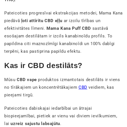
Pateicoties progresīvai ekstrakcijas metodei, Mama Kana
piedāvā
ļoti attīrītu CBD eļļu
ar izcilu tīrības un
efektivitātes līmeni.
Mama Kana Puff CBD
sastāvā
esošajam destilātam ir izcils kanabinoīdu profils.
To
papildina citi maznozīmīgi kanabinoīdi un 100% dabīgi
terpēni, kas pastiprina papildu efektu.
Kas ir CBD destilāts?
Mūsu
CBD vape
produktos izmantotais destilāts ir viens
no tīrākajiem un koncentrētākajiem
CBD
veidiem, kas
pieejami tirgū.
Pateicoties dabiskajai iedarbībai un ātrajai
biopieejamībai, pietiek ar vienu vai diviem ievilkumiem,
lai
uzreiz sajustu labsajūtu
.