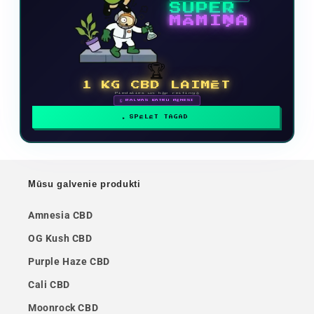
SUPER
MĀMIŅA
🏆
1 KG CBD LAIMĒT
Piedalies un kāp reitingā
🗓 BALVAS KATRU MĒNESI
SPĒLĒT TAGAD
Mūsu galvenie produkti
Amnesia CBD
OG Kush CBD
Purple Haze CBD
Cali CBD
Moonrock CBD