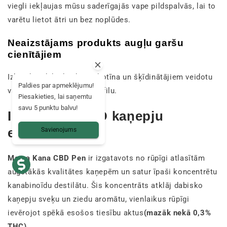
viegli iekļaujas mūsu saderīgajās vape pildspalvās, lai to
varētu lietot ātri un bez noplūdes.
Neaizstājams produkts augļu garšu
cienītājiem
Izbaudiet dabisku, bez nikotīna un šķīdinātājiem veidotu
Paldies par apmeklējumu!
vape ar ziedu aromāta profilu.
Piesakieties, lai saņemtu
savu 5 punktu balvu!
Izņēmuma CBD kaņepju
ekstrakts
Savienojums
Mama Kana CBD Pen
ir izgatavots no rūpīgi atlasītām
augstākās kvalitātes kaņepēm un satur īpaši koncentrētu
kanabinoīdu destilātu. Šis koncentrāts atklāj dabisko
kaņepju sveķu un ziedu aromātu, vienlaikus rūpīgi
ievērojot spēkā esošos tiesību aktus
(mazāk nekā 0,3%
THC)
.