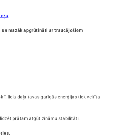
veķu
.
i un mazāk apgrūtināti ar traucējošiem
, liela daļa tavas garīgās enerģijas tiek veltīta
alīdzēt prātam atgūt zināmu stabilitāti.
ties.