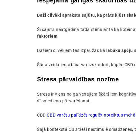
Iespējama garīgās skaidrības u
Daži cilvēki apraksta sajūtu, ka prāts kļūst ska
Šī sajūta neatgādina tāda stimulanta kā kofeīna
faktoriem.
Dažiem cilvēkiem tas izpaužas kā
labāku spēju 
Šāda veida iedarbība var izskaidrot, kāpēc CBD 
Stresa pārvaldības nozīme
Stress ir viens no galvenajiem šķēršļiem kognitīv
šī spiediena pārvarēšanai.
CBD
CBD varētu palīdzēt regulēt noteiktus mehān
Šajā kontekstā CBD tieši nestimulē smadzenes, 