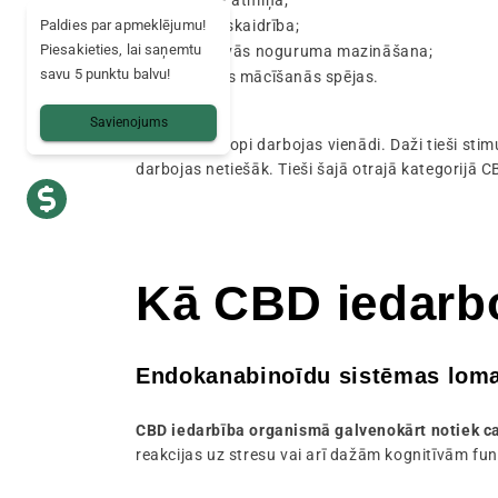
Labāka atmiņa;
Paldies par apmeklējumu!
Garīgā skaidrība;
Piesakieties, lai saņemtu
Kognitīvās noguruma mazināšana;
savu 5 punktu balvu!
Labākas mācīšanās spējas.
Savienojums
Ne visi nootropi darbojas vienādi. Daži tieši sti
darbojas netiešāk. Tieši šajā otrajā kategorijā C
Kā CBD iedarb
Endokanabinoīdu sistēmas lom
CBD iedarbība organismā galvenokārt notiek 
reakcijas uz stresu vai arī dažām kognitīvām fu