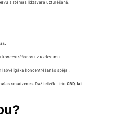
 nervu sistēmas līdzsvara uzturēšanā.
jas.
bāt koncentrēšanos uz uzdevumu.
 ir labvēlīgāka koncentrēšanās spējai.
ušas smadzenes. Daži cilvēki lieto
CBD, lai
opu?