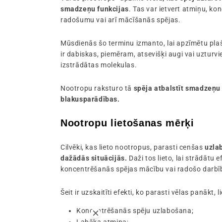
smadzeņu funkcijas
. Tas var ietvert atmiņu, ko
radošumu vai arī mācīšanās spējas.
Mūsdienās šo terminu izmanto, lai apzīmētu plaš
ir dabiskas, piemēram, atsevišķi augi vai uzturvie
izstrādātas molekulas.
Nootropu raksturo tā
spēja atbalstīt smadzeņu
blakusparādības.
Nootropu lietošanas mērķi
Cilvēki, kas lieto nootropus, parasti cenšas
uzla
dažādās situācijās.
Daži tos lieto, lai strādātu e
koncentrēšanās spējas mācību vai radošo darbīb
Šeit ir uzskaitīti efekti, ko parasti vēlas panākt, 
Koncentrēšanās spēju uzlabošana;