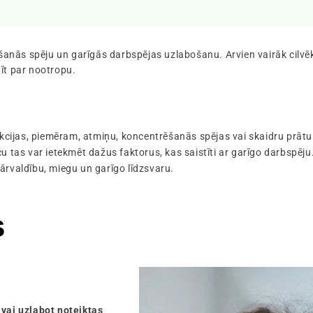
rēšanās spēju un garīgās darbspējas uzlabošanu. Arvien vairāk cilvē
īt par nootropu.
unkcijas, piemēram, atmiņu, koncentrēšanās spējas vai skaidru prātu
u tas var ietekmēt dažus faktorus, kas saistīti ar garīgo darbspēju
ārvaldību, miegu un garīgo līdzsvaru.
s
t vai uzlabot noteiktas