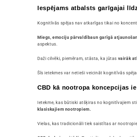
Iespējams atbalsts garīgajai līd
Kognitīvās spējas nav atkarīgas tikai no koncent
Miegs, emociju pārvaldība
un garīgā atjaunošan
aspektus.
Daži cilvēki, piemēram, stāsta, ka jūtas
vairāk at
Šīs ietekmes var netieši veicināt kognitīvās spēja
CBD kā nootropa koncepcijas i
Ietekme, kas būtiski atšķiras no kognitīvajiem s
klasiskajiem nootropiem.
Vielas, kas tradicionāli tiek saistītas ar nootrop