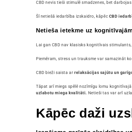
CBD nevis tieši stimulē smadzenes, bet darbojas 
Šī netiešā iedarbība izskaidro, kāpēc
CBD iedarbī
Netieša ietekme uz kognitīvajā
Lai gan CBD nav klasisks kognitīvais stimulants,
Piemēram, stress un trauksme var samazināt ko
CBD bieži saista ar
relaksācijas sajūtu un garīg
Tāpat arī miegs spēlē nozīmīgu lomu kognitīvaj
uzlabotu miega kvalitāti.
Netieši tas var arī uz
Kāpēc daži uz