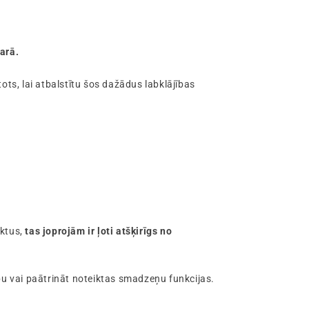
arā.
tots, lai atbalstītu šos dažādus labklājības
ktus,
tas joprojām ir ļoti atšķirīgs no
bu vai paātrināt noteiktas smadzeņu funkcijas.