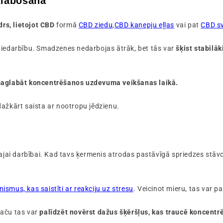
zlabošana
idrs, lietojot CBD
formā
CBD ziedu
,
CBD kaņepju eļļas
vai pat
CBD s
 iedarbību. Smadzenes nedarbojas ātrāk, bet tās var
šķist stabilāk
saglabāt koncentrēšanos uzdevuma veikšanas laikā.
dažkārt saista ar nootropu jēdzienu.
ajai darbībai. Kad tavs ķermenis atrodas pastāvīgā spriedzes stāvoklī
ismus, kas saistīti ar reakciju uz stresu
. Veicinot mieru, tas var p
taču tas var
palīdzēt novērst dažus šķēršļus, kas traucē koncentrē