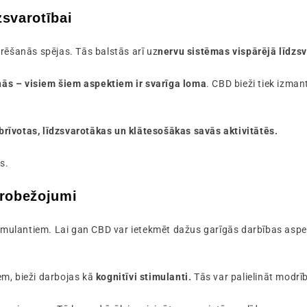
zsvarotībai
rēšanās spējas. Tās balstās arī uz
nervu sistēmas vispārējā līdzsv
ās – visiem šiem aspektiem ir svarīga loma
. CBD bieži tiek izman
brīvotas, līdzsvarotākas un klātesošākas savās aktivitātēs.
s.
erobežojumi
timulantiem.
Lai gan CBD var ietekmēt dažus garīgās darbības aspe
iem, bieži darbojas kā
kognitīvi stimulanti.
Tās var palielināt modrī