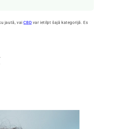
ku jautā, vai
CBD
var ietilpt šajā kategorijā. Es
.
.