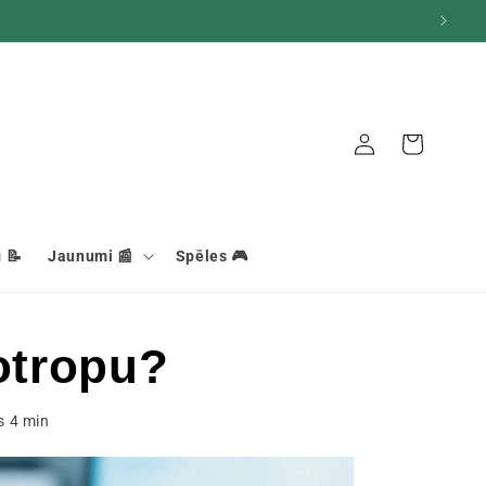
Grozs
Savienojums
 📝
Jaunumi 📰
Spēles 🎮
otropu?
ks
4
min