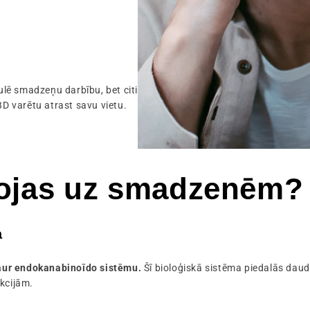
mulē smadzeņu darbību, bet citi
BD varētu atrast savu vietu.
ojas uz smadzenēm?
a
caur endokanabinoīdo sistēmu.
Šī bioloģiskā sistēma piedalās daud
nkcijām.