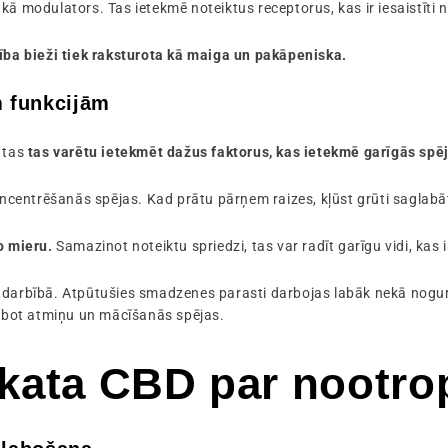
kā modulators. Tas ietekmē noteiktus receptorus, kas ir iesaistīti
ba bieži tiek raksturota kā maiga un pakāpeniska.
m funkcijām
 tas
tas varētu ietekmēt dažus faktorus, kas ietekmē garīgās spē
ncentrēšanās spējas. Kad prātu pārņem raizes, kļūst grūti sagla
o mieru.
Samazinot noteiktu spriedzi, tas var radīt garīgu vidi, kas
ā darbībā. Atpūtušies smadzenes parasti darbojas labāk nekā nogur
labot atmiņu un mācīšanās spējas.
skata CBD par nootr