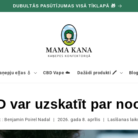
DUBULTĀS PASŪTĪJUMAS VISĀ TĪKLAPĀ 🎁
aņepju eļļas 💧
CBD Vape ☁️
Dažādi produkti 🖍️
Blog
D var uzskatīt par no
: :
Benjamin Poirel Nadal
|
2026. gada 8. aprīlis
|
Lasīšanas lai