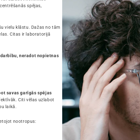
ncentrēšanās spējas,
u vielu klāstu. Dažas no tām
las. Citas ir laboratorijā
 darbību, neradot nopietnas
bot savas garīgās spējas
fektīvāk. Citi vēlas uzlabot
u laikā.
lietojot nootropus: