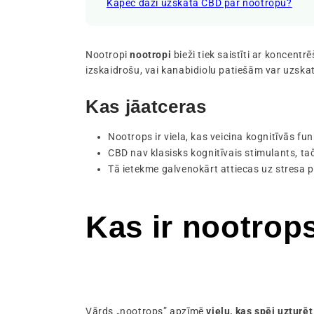
Kāpēc daži uzskata CBD par nootropu?
Nootropi
nootropi
bieži tiek saistīti ar koncent
izskaidrošu, vai kanabidiolu patiešām var uzskat
Kas jāatceras
Nootrops ir viela, kas veicina kognitīvās f
CBD nav klasisks kognitīvais stimulants, tač
Tā ietekme galvenokārt attiecas uz stresa p
Kas ir nootrop
Vārds „nootrops” apzīmē
vielu, kas spēj uzturē