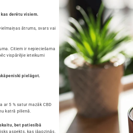
 kas derētu visiem.
vielmaiņas ātrums, svars vai
zuma. Citiem ir nepieciešama
ēc vispārējie ieteikumi
akāpeniski pielāgot.
ļļa ar 5 % satur mazāk CBD
u katrā pilienā.
skaitu, bet patiesībā
ūtisks aspekts, kas jāapzinās.