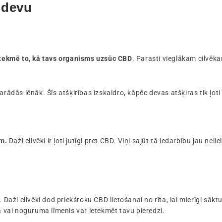
 devu
etekmē to, kā tavs organisms uzsūc CBD
. Parasti vieglākam cilvē
parādās lēnāk. Šīs atšķirības izskaidro, kāpēc devas atšķiras tik ļoti
m.
Daži cilvēki ir ļoti jutīgi pret CBD. Viņi sajūt tā iedarbību jau 
. Daži cilvēki dod priekšroku CBD lietošanai no rīta, lai mierīgi sāktu 
a vai noguruma līmenis var ietekmēt tavu pieredzi.