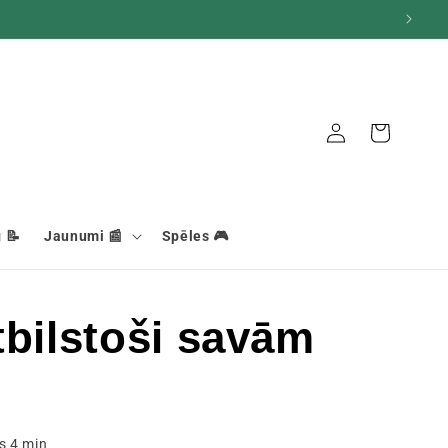
Savienojums
Grozs
 📝
Jaunumi 📰
Spēles 🎮
tbilstoši savām
ks
4
min