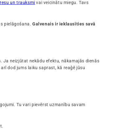
tresu un trauksmi
vai veicinātu miegu. Tavs
as pielāgošana.
Galvenais ir ieklausīties savā
ies. Ja neizjūtat nekādu efektu, nākamajās dienās
arī dod jums laiku saprast, kā reaģē jūsu
elāgojumi. Tu vari pievērst uzmanību savam
t.