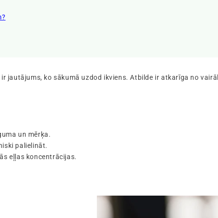
m?
 ir jautājums, ko sākumā uzdod ikviens. Atbilde ir atkarīga no vai
tīguma un mērķa.
iski palielināt.
ās eļļas koncentrācijas.