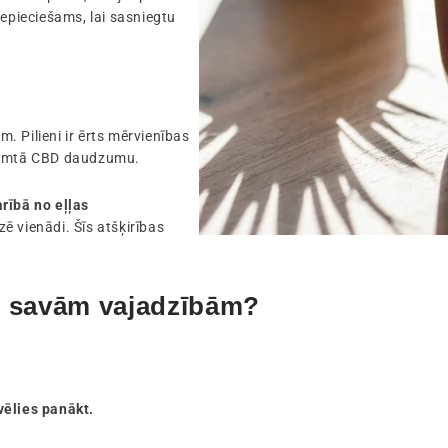
nepieciešams, lai sasniegtu
m. Pilieni ir ērts mērvienības
zņemtā CBD daudzumu.
rībā no eļļas
ē vienādi. Šīs atšķirības
tu savām vajadzībām?
 vēlies panākt.