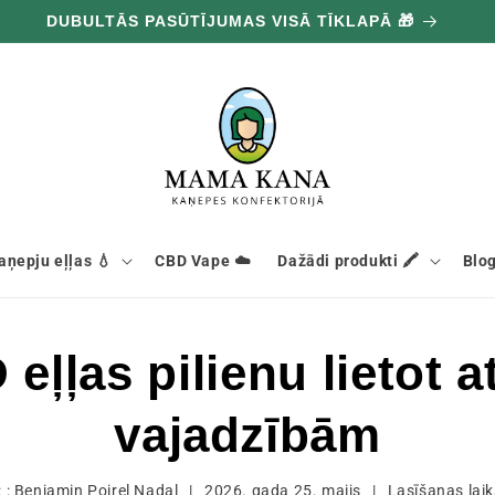
DUBULTĀS PASŪTĪJUMAS VISĀ TĪKLAPĀ 🎁
aņepju eļļas 💧
CBD Vape ☁️
Dažādi produkti 🖍️
Blog
eļļas pilienu lietot a
vajadzībām
 :
Benjamin Poirel Nadal
|
2026. gada 25. maijs
|
Lasīšanas lai