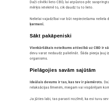
Daži cilvēki lieto CBD, lai atpūstos pēc saspringta
mērķis ietekmē to, cik daudz tu to lieto.
Nelielai vajadzībai var būt nepieciešama neliela
ķermenī.
Sākt pakāpeniski
Vienkāršākais noteikums attiecībā uz CBD ir s
devu varat nedaudz palielināt. Šāda pieeja ļauj 
organisms.
Pielāgojies savām sajūtām
Ideālais devums ir tas, kas tev ir piemērots.
Daž
relaksācijas līmenim, miegam vai vispārējam ko
Ja jūties labi, tas parasti nozīmē, ka esi tuvu s