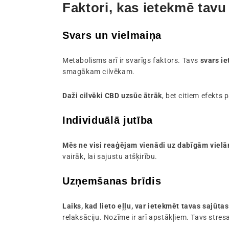
Faktori, kas ietekmē tavu
Svars un vielmaiņa
Metabolisms arī ir svarīgs faktors. Tavs
svars i
smagākam cilvēkam.
Daži cilvēki CBD uzsūc ātrāk
, bet citiem efekts 
Individuālā jutība
Mēs ne visi reaģējam vienādi uz dabīgām vielā
vairāk, lai sajustu atšķirību.
Uzņemšanas brīdis
Laiks, kad lieto eļļu, var ietekmēt tavas sajūtas
relaksāciju. Nozīme ir arī apstākļiem. Tavs stres