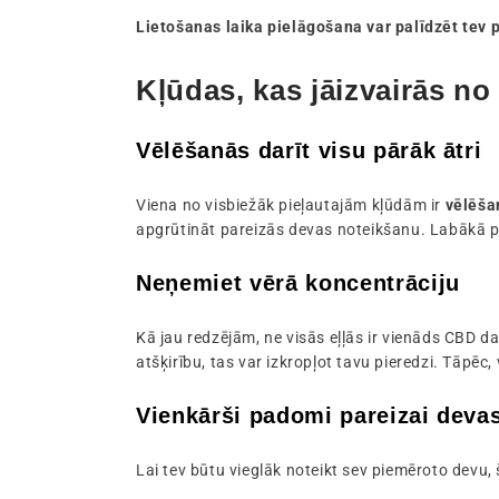
Lietošanas laika pielāgošana var palīdzēt tev 
Kļūdas, kas jāizvairās n
Vēlēšanās darīt visu pārāk ātri
Viena no visbiežāk pieļautajām kļūdām ir
vēlēša
apgrūtināt pareizās devas noteikšanu. Labākā pie
Neņemiet vērā koncentrāciju
Kā jau redzējām, ne visās eļļās ir vienāds CBD da
atšķirību, tas var izkropļot tavu pieredzi. Tāpēc
Vienkārši padomi pareizai deva
Lai tev būtu vieglāk noteikt sev piemēroto devu, 