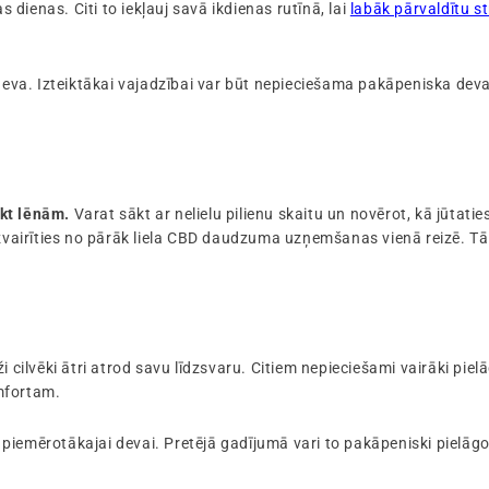
s dienas. Citi to iekļauj savā ikdienas rutīnā, lai
labāk pārvaldītu s
 deva. Izteiktākai vajadzībai var būt nepieciešama pakāpeniska dev
ākt lēnām.
Varat sākt ar nelielu pilienu skaitu un novērot, kā jūtat
izvairīties no pārāk liela CBD daudzuma uzņemšanas vienā reizē. Tā 
i cilvēki ātri atrod savu līdzsvaru. Citiem nepieciešami vairāki pi
mfortam.
ev piemērotākajai devai. Pretējā gadījumā vari to pakāpeniski pielāgo