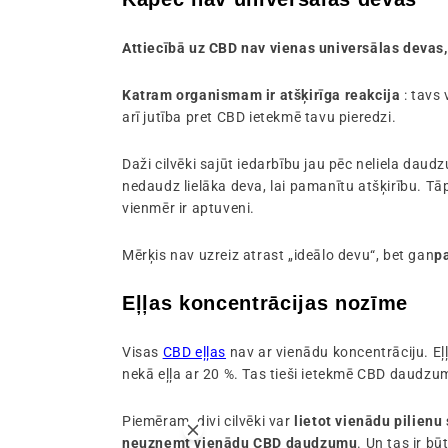
Attiecībā uz CBD nav vienas universālas devas,
Katram organismam ir atšķirīga reakcija
: tavs 
arī jutība pret CBD ietekmē tavu pieredzi.
Daži cilvēki sajūt iedarbību jau pēc neliela daud
nedaudz lielāka deva, lai pamanītu atšķirību. Tāp
vienmēr ir aptuveni.
Mērķis nav uzreiz atrast „ideālo devu“, bet gan
p
Eļļas koncentrācijas nozīme
Visas
CBD eļļas
nav ar vienādu koncentrāciju. E
nekā eļļa ar 20 %. Tas tieši ietekmē CBD daudzum
Piemēram, divi cilvēki var
lietot vienādu pilienu 
neuzņemt vienādu CBD daudzumu
. Un tas ir b