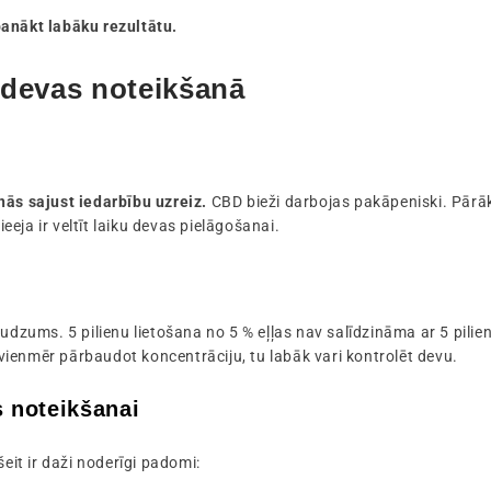
panākt labāku rezultātu.
o devas noteikšanā
nās sajust iedarbību uzreiz.
CBD bieži darbojas pakāpeniski. Pārāk 
eja ir veltīt laiku devas pielāgošanai.
udzums. 5 pilienu lietošana no 5 % eļļas nav salīdzināma ar 5 pilien
, vienmēr pārbaudot koncentrāciju, tu labāk vari kontrolēt devu.
s noteikšanai
šeit ir daži noderīgi padomi: