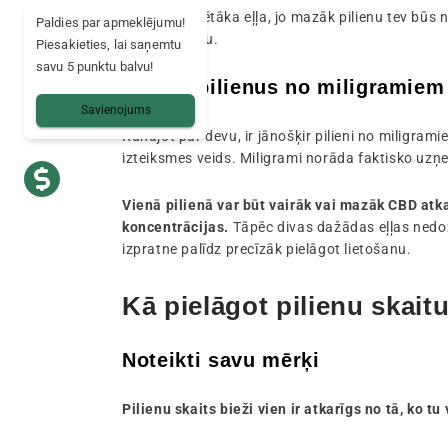
Jo koncentrētāka eļļa, jo mazāk pilienu tev būs 
Paldies par apmeklējumu!
noteiktu devu.
Piesakieties, lai saņemtu
savu 5 punktu balvu!
Atšķirt pilienus no miligramiem
Savienojums
Runājot par devu, ir jānošķir pilieni no miligramie
izteiksmes veids. Miligrami norāda faktisko u
Vienā pilienā var būt vairāk vai mazāk CBD atka
koncentrācijas.
Tāpēc divas dažādas eļļas nedoz
izpratne palīdz precīzāk pielāgot lietošanu.
Kā pielāgot pilienu skai
Noteikti savu mērķi
Pilienu skaits bieži vien ir atkarīgs no tā, ko tu