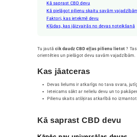
Kā saprast CBD devu
Kā pielāgot pilienu skaitu savām vajadzībā
Faktori, kas ietekmē devu
Kļūdas, kas jāizvairās no devas noteikšanā
Tu jautā
cik daudz CBD eļļas pilienu lietot
? Tas
orientēties un pielāgot devu savām vajadzībām.
Kas jāatceras
Devas lielums ir atkarīgs no tava svara, ju
Ieteicams sākt ar nelielu devu un to pakāpen
Pilienu skaits atšķiras atkarībā no izmantot
Kā saprast CBD devu
Kāpēc nav universālas devas