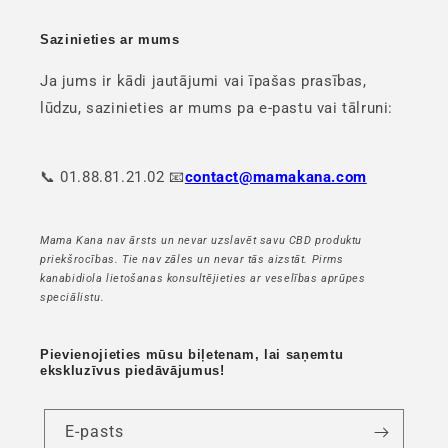
Sazinieties ar mums
Ja jums ir kādi jautājumi vai īpašas prasības,
lūdzu, sazinieties ar mums pa e-pastu vai tālruni:
📞 01.88.81.21.02 📧
contact@mamakana.com
Mama Kana nav ārsts un nevar uzslavēt savu CBD produktu
priekšrocības. Tie nav zāles un nevar tās aizstāt. Pirms
kanabidiola lietošanas konsultējieties ar veselības aprūpes
speciālistu.
Pievienojieties mūsu biļetenam, lai saņemtu
ekskluzīvus piedāvājumus!
E-pasts