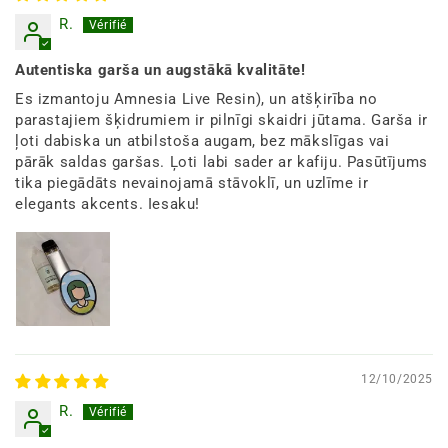
R.
Autentiska garša un augstākā kvalitāte!
Es izmantoju Amnesia Live Resin), un atšķirība no
parastajiem šķidrumiem ir pilnīgi skaidri jūtama. Garša ir
ļoti dabiska un atbilstoša augam, bez mākslīgas vai
pārāk saldas garšas. Ļoti labi sader ar kafiju. Pasūtījums
tika piegādāts nevainojamā stāvoklī, un uzlīme ir
elegants akcents. Iesaku!
12/10/2025
R.