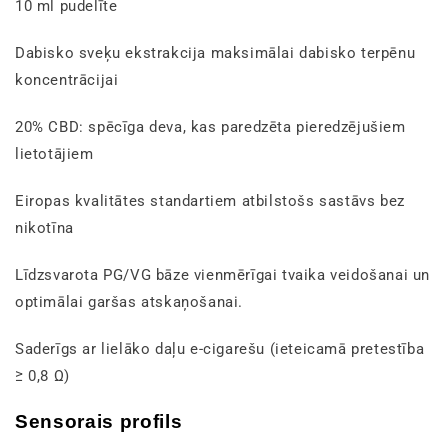
10 ml pudelīte
Dabisko sveķu ekstrakcija maksimālai dabisko terpēnu
koncentrācijai
20% CBD: spēcīga deva, kas paredzēta pieredzējušiem
lietotājiem
Eiropas kvalitātes standartiem atbilstošs sastāvs bez
nikotīna
Līdzsvarota PG/VG bāze vienmērīgai tvaika veidošanai un
optimālai garšas atskaņošanai.
Saderīgs ar lielāko daļu e-cigarešu (ieteicamā pretestība
≥ 0,8 Ω)
Sensorais profils