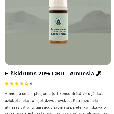
Atvērt
multivides
E-šķidrums 20% CBD - Amnesia 🌌
1
modālajā
logā
6
Amnesia šeit ir pieejama ļoti koncentrētā versijā, kas
uzlabota, ekstrahējot dzīvos sveķus. Katrā izsmēķī
atklājas citronu, garšaugu aromātu palete, ko līdzsvaro