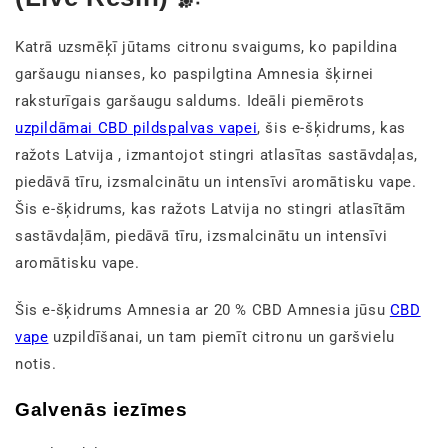
Katrā uzsmēķī jūtams citronu svaigums, ko papildina
garšaugu nianses, ko paspilgtina Amnesia šķirnei
raksturīgais garšaugu saldums. Ideāli piemērots
uzpildāmai CBD pildspalvas vapei
, šis e-šķidrums, kas
ražots Latvija , izmantojot stingri atlasītas sastāvdaļas,
piedāvā tīru, izsmalcinātu un intensīvi aromātisku vape.
Šis e-šķidrums, kas ražots Latvija no stingri atlasītām
sastāvdaļām, piedāvā tīru, izsmalcinātu un intensīvi
aromātisku vape.
Šis e-šķidrums Amnesia ar 20 % CBD Amnesia jūsu
CBD
vape
uzpildīšanai, un tam piemīt citronu un garšvielu
notis.
Galvenās iezīmes