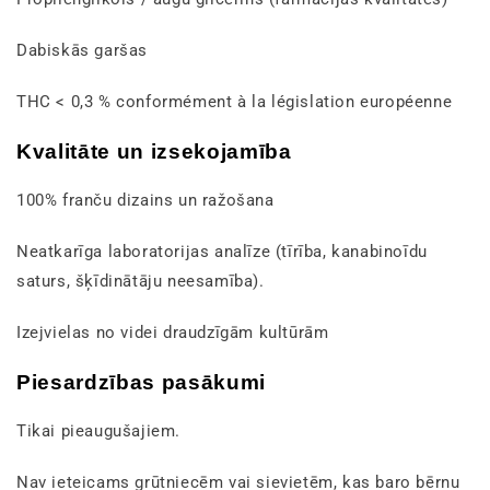
Dabiskās garšas
THC < 0,3 % conformément à la législation européenne
Kvalitāte un izsekojamība
100% franču dizains un ražošana
Neatkarīga laboratorijas analīze (tīrība, kanabinoīdu
saturs, šķīdinātāju neesamība).
Izejvielas no videi draudzīgām kultūrām
Piesardzības pasākumi
Tikai pieaugušajiem.
Nav ieteicams grūtniecēm vai sievietēm, kas baro bērnu