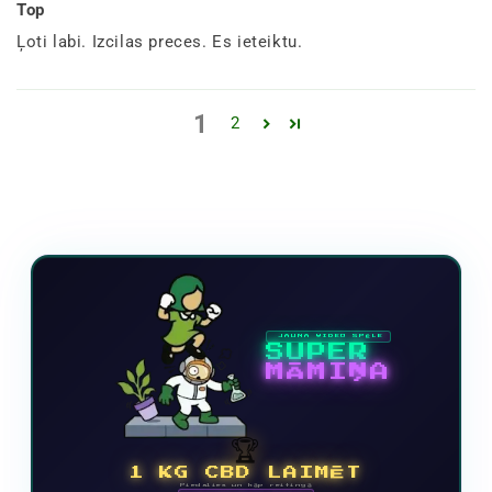
Top
Ļoti labi. Izcilas preces. Es ieteiktu.
1
2
JAUNA VIDEO SPĒLE
SUPER
MĀMIŅA
🏆
1 KG CBD LAIMĒT
Piedalies un kāp reitingā