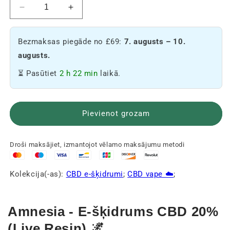
Samazināt
Palielināt
20%
20%
CBD
CBD
Bezmaksas piegāde no £69:
7. augusts – 10.
E-
E-
šķidruma
šķidruma
augusts.
daudzumu
daudzumu
⏳ Pasūtiet
2 h 22 min
laikā.
-
-
Amnesia
Amnesia
🌌
🌌
Pievienot grozam
Droši maksājiet, izmantojot vēlamo maksājumu metodi
Kolekcija(-as):
CBD e-šķidrumi
;
CBD vape ☁️
;
Amnesia - E-šķidrums CBD 20%
(Live Resin) 🌌