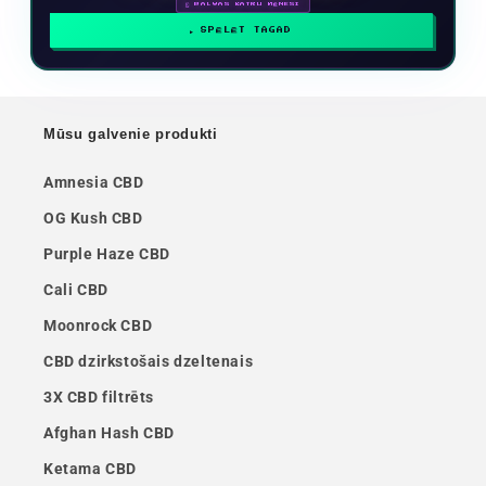
🗓 BALVAS KATRU MĒNESI
SPĒLĒT TAGAD
Mūsu galvenie produkti
Amnesia CBD
OG Kush CBD
Purple Haze CBD
Cali CBD
Moonrock CBD
CBD dzirkstošais dzeltenais
3X CBD filtrēts
Afghan Hash CBD
Ketama CBD