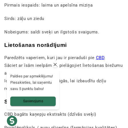
Pirmais iespaids: laima un apelsīna miziņa
Sirds: zāļu un ziedu
Nobeigums: saldi sveķi un ilgstošs svaigums.
Lietošanas norādījumi
Paredzēts vaperiem, kuri jau ir pieraduši pie
CBD
.
Sāciet ar īsām ieelpām un pielāgojiet lietošanas biežumu
atbilstoši savām sajūtām.
Paldies par apmeklējumu!
Ideāli piemērots dienas beigās, lai izbaudītu dziļu
Piesakieties, lai saņemtu
relaksāciju.
savu 5 punktu balvu!
Sastāvs
Savienojums
CBD bagāts kaņepju ekstrakts (dzīvās sveķi)
Propilēnglikols / augu glicerīns (farmācijas kvalitātes)