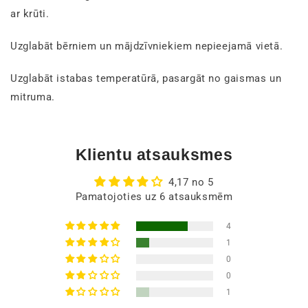
ar krūti.
Uzglabāt bērniem un mājdzīvniekiem nepieejamā vietā.
Uzglabāt istabas temperatūrā, pasargāt no gaismas un
mitruma.
Klientu atsauksmes
4,17 no 5
Pamatojoties uz 6 atsauksmēm
4
1
0
0
1