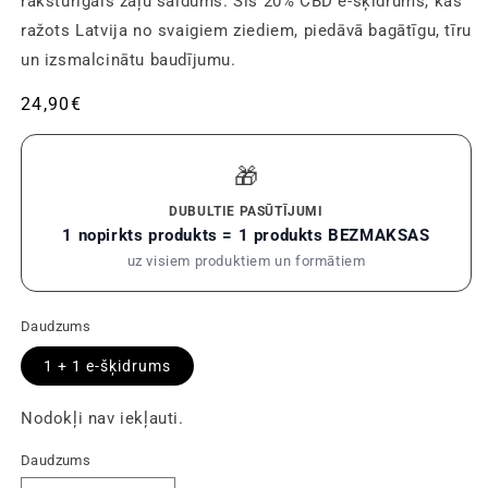
raksturīgais zāļu saldums. Šis 20% CBD e-šķidrums, kas
ražots Latvija no svaigiem ziediem, piedāvā bagātīgu, tīru
un izsmalcinātu baudījumu.
Parastā
24,90€
cena
🎁
DUBULTIE PASŪTĪJUMI
1 nopirkts produkts = 1 produkts BEZMAKSAS
uz visiem produktiem un formātiem
Daudzums
1 + 1 e-šķidrums
Nodokļi nav iekļauti.
Daudzums